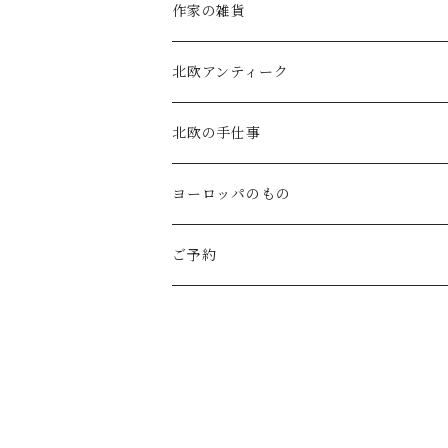
atelier naruse (ﾌｫｰﾏﾙ)
小鹿田焼の器
コーヒーの道具
作家の雑貨
MAGALI
中川紀夫(器)
鳥越の竹細工(岩手)
habotan
北欧アンティーク
Gauze#
斉藤幸代（器）
わら細工たくぼ(宮崎)
幸生窯
ARABIA・iittala
北欧の手仕事
ROBE de PEAU
icura(木工）
南部鉄器(岩手)
kitona(木製ﾌﾞﾛｰﾁ)
グラスウェア
白樺の雑貨
ヨーロッパのもの
LABORATORY
でく工房(ガラス)
佐渡の釜敷(新潟)
edge(革ﾌﾞﾛｰﾁ)
Kronjyden/B&G
白樺のオーナメント
スウェーデン
ご予約
Almedhals (ｷｯﾁﾝﾀｵﾙ)
ichi Antiquités
ｶﾞﾗｽ工房橙(ガラス)
日本の台所道具
小園さやか(陶ﾌﾞﾛｰﾁ)
Gustavsberg
リトアニアの民芸品
ノルウェー
Coltello (ｶﾄﾗﾘｰ)
Bjorklund (ｹｰｷｻｰﾊﾞｰ)
Atelier d'antan (ｳｪｱ)
十二月窯(器)
ガラスの保存瓶
ninon(白樺ﾌﾞﾛｰﾁ)
Rorstrand・Gefle
ラトビアの民芸品
イギリス
Jonas (ｽﾃﾝﾚｽ)
Creamore Mill (木製品)
Atelier d'antan (ｱｸｾｻﾘｰ)
室井夏実(器)
工房アイザワ(新潟)
ao11(ﾌﾞﾛｰﾁ)
デンマークの陶器
白樺のかご
フィンランド