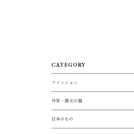
CATEGORY
ファッション
SALE
作家・窯元の器
atelier naruse
矢島操(器)
日本のもの