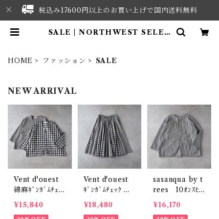
税込み17600円以上のお買い上げで国内送料無料
SALE | NORTHWEST SELEC
T
HOME
ファッション
SALE
NEW ARRIVAL
Vent d'ouest
Vent d'ouest
sasanqua by t
綿麻ｷﾞﾝｶﾞﾑﾁｪｯ
ｷﾞﾝｶﾞﾑﾁｪｯｸ 切
rees 10ｵﾝｽﾋｯ
ｸ ﾉｰｶﾗｰｼﾞｬｹｯ
替ｷﾞｬｻﾞｰｽｶｰﾄ
ｺﾘｰｶﾊﾞｰｼﾞｬｹｯﾄ
¥15,840
¥18,480
¥16,170
ﾄ VE19621
(ｷﾞﾝｶﾞﾑ小×ｷﾞﾝ
(Washed) A