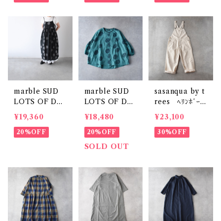
marble SUD
marble SUD
sasanqua by t
LOTS OF DO
LOTS OF DO
rees ﾍﾘﾝﾎﾞｰﾝ
T ｷﾞｬｻﾞｰｷｬﾐﾜﾝ
T ﾊﾟﾌﾌﾞﾗｳｽ (ｸﾞ
ﾜｰｸｵｰﾙ (ｱｲﾎﾞﾘ
¥19,360
¥18,480
¥23,100
ﾋﾟｰｽ (ﾌﾞﾗｯｸ)
ﾘｰﾝ)
ｰ) AN-313
20%OFF
20%OFF
30%OFF
SOLD OUT