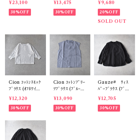
¥23,100
¥13,475
¥9,680
WC028
05
30%OFF
30%OFF
20%OFF
SOLD OUT
Cion ｺｯﾄﾝｽﾓｯｸ
Cion ｺｯﾄﾝﾌﾟﾘｰ
Gauze# ｳｨｽ
ﾌﾞﾗｳｽ (ｵﾌﾎﾜｲﾄ)
ﾂﾌﾞﾗｳｽ (ﾌﾞﾙｰｸﾞ
ﾊﾟｰﾌﾞﾗｳｽ (ﾌﾞﾗｯ
19-14231
ﾚｰ (ｸﾞﾚｰ系)) 19
ｸ) G884
¥12,320
¥13,090
¥12,705
-16231
30%OFF
30%OFF
30%OFF