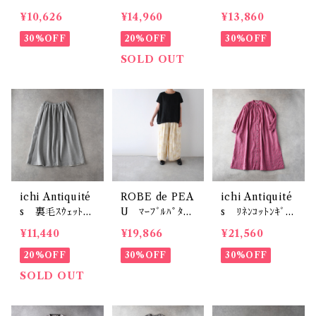
ｼｬﾂ (ﾊﾟｰﾌﾟﾙ)
ﾌﾟﾙｵｰﾊﾞｰ (ﾌﾞﾗｯ
ﾄ (ﾎﾜｲﾄ) NSL
¥10,626
¥14,960
¥13,860
P81635
ｸ) G1175
26093
30%OFF
20%OFF
30%OFF
SOLD OUT
ichi Antiquité
ROBE de PEA
ichi Antiquité
s 裏毛ｽｳｪｯﾄﾏｷ
U ﾏｰﾌﾞﾙﾊﾟﾀｰﾝ
s ﾘﾈﾝｺｯﾄﾝｷﾞﾝ
ｼｽｶｰﾄ (ｸﾞﾚｰ)
ﾜｲﾄﾞﾊﾟﾝﾂ (ｽｷﾝﾏ
ｶﾞﾑｼｬﾂﾜﾝﾋﾟｰｽ
¥11,440
¥19,866
¥21,560
1101152
ｰﾌﾞﾙ(ｲｴﾛｰ系) )
(ﾋﾟﾝｸ×ｸﾞﾚｰ) 1
20%OFF
R303
30%OFF
100905
30%OFF
SOLD OUT