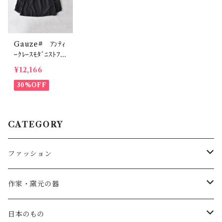
Gauze# ｱﾝﾃｨ
ｰｸﾚｰｽﾓﾀﾞﾆｽﾄﾌﾞ
ﾗｳｽ (ﾏｯﾄﾌﾞﾗｯｸ)
¥12,166
G1018
30%OFF
CATEGORY
ファッション
SALE
作家・窯元の器
atelier naruse
矢島操(器)
日本のもの