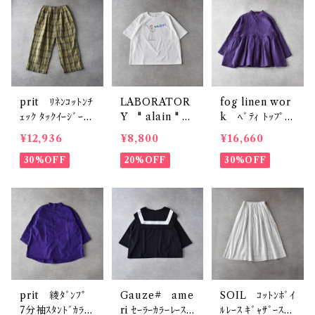
prit ﾘﾈﾝｺｯﾄﾝﾁ
LABORATOR
fog linen wor
ｪｯｸ ﾀｯｸｲｰｼﾞｰﾊﾟ
Y " alain " ｺｯ
k ﾍﾞﾃｨ ﾄｯﾌﾟ
ﾝﾂ (ｶｰｷﾍﾞｰｼﾞｭ)
ﾄﾝTｼｬﾂ (ｵﾌﾎﾜｲ
(ﾐｭｰﾙ (ﾊﾟｰﾌﾟﾙ
¥12,936
¥8,800
¥16,660
P71609
ﾄ)
系)) LWC017
30%OFF
20%OFF
30%OFF
prit 綾ﾀﾞﾝﾌﾟ
Gauze# ame
SOIL ｺｯﾄﾝﾎﾞｲ
7分袖ｽﾀﾝﾄﾞｶﾗｰ
ri ｾｰﾗｰｶﾗｰﾚｰｽ
ﾙﾚｰｽ ｷﾞｬｻﾞｰｽｶｰ