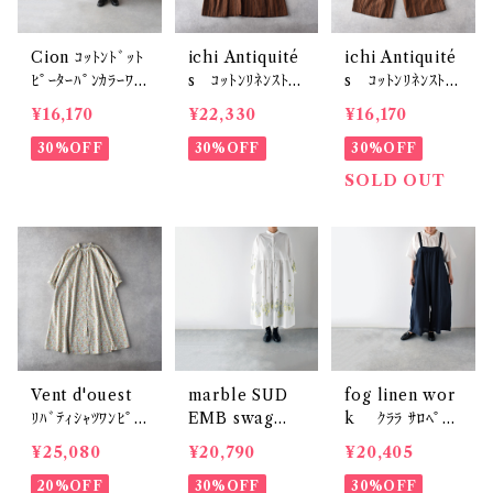
Cion ｺｯﾄﾝﾄﾞｯﾄ
ichi Antiquité
ichi Antiquité
ﾋﾟｰﾀｰﾊﾟﾝｶﾗｰﾜﾝ
s ｺｯﾄﾝﾘﾈﾝｽﾄﾗ
s ｺｯﾄﾝﾘﾈﾝｽﾄﾗ
ﾋﾟｰｽ (ｵﾘｰﾌﾞﾌﾞﾗ
ｲﾌﾟ Vﾈｯｸｷﾞｬｻﾞ
ｲﾌﾟ ﾜｲﾄﾞﾊﾟﾝﾂ
¥16,170
¥22,330
¥16,170
ｳﾝ) 19-25259
ｰﾜﾝﾋﾟｰｽ (ﾌﾞﾗｳ
(ﾌﾞﾗｳﾝ) 11006
30%OFF
ﾝ) 1100616
30%OFF
17
30%OFF
SOLD OUT
Vent d'ouest
marble SUD
fog linen wor
ﾘﾊﾞﾃｨｼｬﾂﾜﾝﾋﾟｰ
EMB swag
k ｸﾗﾗ ｻﾛﾍﾟｯﾄ
ｽ (ｵﾌ系) VE11
(綿) ｼｬﾂﾜﾝﾋﾟｰｽ
( ﾆｭｲ(ﾈｲﾋﾞｰ系))
¥25,080
¥20,790
¥20,405
604
(ﾎﾜｲﾄ)
LWC034
20%OFF
30%OFF
30%OFF