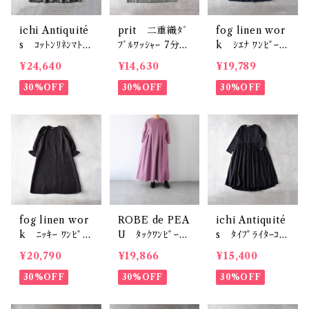
ichi Antiquité
prit 二重織ﾀﾞ
fog linen wor
s ｺｯﾄﾝﾘﾈﾝﾏﾄﾞ
ﾌﾞﾙﾜｯｼｬｰ 7分袖
k ｼｴﾅ ﾜﾝﾋﾟｰｽ
ﾗｽﾁｪｯｸﾜﾝﾋﾟｰｽ
ﾎﾞﾄﾙﾈｯｸﾜﾝﾋﾟｰｽ
(ｱﾙﾄﾞｱｰｽﾞ(ﾈｲﾋﾞ
¥24,640
¥14,630
¥19,789
(ﾈｲﾋﾞｰ) 11009
(ｸﾞﾚｰ) P8150
ｰ系)) LWA82
02
30%OFF
8
30%OFF
5
30%OFF
fog linen wor
ROBE de PEA
ichi Antiquité
k ﾆｯｷｰ ﾜﾝﾋﾟｰ
U ﾀｯｸﾜﾝﾋﾟｰｽ
s ﾀｲﾌﾟﾗｲﾀｰｺｯ
ｽ (ﾌﾞﾗｯｸ) LW
(ﾌﾟﾗﾑ) R342
ﾄﾝ切替ｷﾞｬｻﾞｰﾜ
¥20,790
¥19,866
¥15,400
C014
ﾝﾋﾟｰｽ (ﾌﾞﾗｯｸ)
30%OFF
30%OFF
1100316
30%OFF