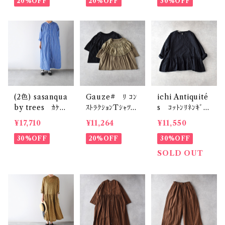
20%OFF
ｶﾞﾑ大) VE176
20%OFF
N-319
30%OFF
10
(2色) sasanqua
Gauze# ﾘ ｺﾝ
ichi Antiquité
by trees ｶｹｱｲ
ｽﾄﾗｸｼｮﾝTｼｬﾂ
s ｺｯﾄﾝﾘﾈﾝｷﾞﾝ
ﾜﾝﾋﾟｰｽ AN-3
G1193
ｶﾞﾑﾁｪｯｸ ﾌﾟﾙｵｰ
¥17,710
¥11,264
¥11,550
18
ﾊﾞｰﾌﾞﾗｳｽ (ﾌﾞﾗｯ
30%OFF
20%OFF
ｸ) 1101107
30%OFF
SOLD OUT