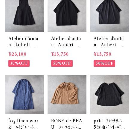
Atelier d'anta
Atelier d'anta
Atelier d'anta
n kobell ｺｯ
n Aubert ｺｯ
n Aubert ｺｯ
ﾄﾝﾄﾞﾚｽ (ﾀﾞｰｸｸﾞ
ﾄﾝﾁｭﾆｯｸ (ﾌﾞﾗｯ
ﾄﾝﾁｭﾆｯｸ (ﾀﾞｰｸ
¥23,100
¥13,750
¥13,750
ﾚｰ)
ｸ)
ｸﾞﾚｰ)
30%OFF
50%OFF
50%OFF
fog linen wor
ROBE de PEA
prit ﾌﾚﾝﾁﾘﾈﾝ
k ﾊｲｾﾞﾙｺｰﾄ
U ﾗｯﾌﾙｶﾗｰﾌﾞﾗ
5分袖ﾌﾟﾙｵｰﾊﾞｰ
(ﾌﾞﾙｰ ﾌｭﾒ) L
ｳｽ (ｷｬﾒﾙ) R2
(ｸﾛ) P82643