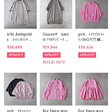
ichi Antiquité
Gauze# ame
prit ﾊｲﾂｲｽﾄｺｯ
s ｺｯﾄﾝｶｼﾐﾔ ﾊﾞ
ri ﾌﾘﾙﾜﾝﾋﾟｰｽ (ﾌ
ﾄﾝ16G天竺編み
ｲｶﾗｰﾜﾝﾋﾟｰｽ (ﾅﾁ
ｪｰﾄﾞｸﾞﾚｰ) G1
襟付き5分袖ﾜｲ
¥18,480
¥19,866
¥10,626
ｭﾗﾙ) 1100613
163
ﾄﾞﾌﾟﾙｵｰﾊﾞｰ (ﾋﾟ
30%OFF
30%OFF
ﾝｸ) P916108
30%OFF
SOLD OUT
prit ﾘﾈﾝｺｯﾄﾝ
fog linen wor
fog linen wor