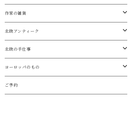
atelier naruse (ﾌｫｰﾏﾙ)
小鹿田焼の器
コーヒーの道具
作家の雑貨
MAGALI
中川紀夫(器)
鳥越の竹細工(岩手)
habotan
北欧アンティーク
Gauze#
斉藤幸代（器）
わら細工たくぼ(宮崎)
幸生窯
ARABIA・iittala
北欧の手仕事
ROBE de PEAU
icura(木工）
南部鉄器(岩手)
kitona(木製ﾌﾞﾛｰﾁ)
グラスウェア
白樺の雑貨
ヨーロッパのもの
LABORATORY
でく工房(ガラス)
佐渡の釜敷(新潟)
edge(革ﾌﾞﾛｰﾁ)
Kronjyden/B&G
白樺のオーナメント
スウェーデン
ご予約
Almedhals (ｷｯﾁﾝﾀｵﾙ)
ichi Antiquités
ｶﾞﾗｽ工房橙(ガラス)
日本の台所道具
小園さやか(陶ﾌﾞﾛｰﾁ)
Gustavsberg
リトアニアの民芸品
ノルウェー
Coltello (ｶﾄﾗﾘｰ)
Bjorklund (ｹｰｷｻｰﾊﾞｰ)
Atelier d'antan (ｳｪｱ)
十二月窯(器)
ガラスの保存瓶
ninon(白樺ﾌﾞﾛｰﾁ)
Rorstrand・Gefle
ラトビアの民芸品
イギリス