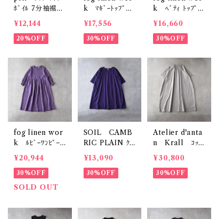
ﾎﾞｲﾙ 7分袖裾ｺﾞ
k ﾏｷﾞｰﾄｯﾌﾟ
k ﾍﾞﾃｨ ﾄｯﾌﾟ
ﾑｺｸｰﾝﾌﾟﾙｵｰﾊﾞ
(ｼﾞｬｻﾝﾄ (ﾋﾟﾝｸ
(ｼﾞｬｻﾝﾄ (ﾋﾟﾝｸ
¥12,144
¥17,556
¥16,660
ｰ P81511
系)) LWC022
系)) LWC017
20%OFF
30%OFF
30%OFF
fog linen wor
SOIL CAMB
Atelier d'anta
k ﾙﾋﾞｰﾜﾝﾋﾟｰｽ
RIC PLAIN ｸﾙ
n Krall ｺｯﾄ
(ｳﾞｨｵﾗｯｾ) LW
ｰﾈｯｸﾊﾞｯｸｻｲﾄﾞ
ﾝﾄﾞﾚｽ (ｸﾞﾚｰ)
¥20,944
¥13,090
¥30,800
A829
ｷﾞｬｻﾞｰﾄﾞﾚｽ (ﾊﾟ
30%OFF
ｰﾌﾟﾙ) NSL25
30%OFF
30%OFF
033
SOLD OUT