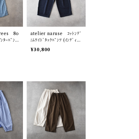
trees 8o
atelier naruse ｺｯﾄﾝﾃﾞ
ｲﾝﾀｰﾊﾟﾝﾂ
ﾆﾑﾜｲﾄﾞﾀｯｸﾊﾟﾝﾂ (ｲﾝﾃﾞｨｺﾞ
 AN-349
ﾜﾝｳｫｯｼｭ) S05106
¥30,800