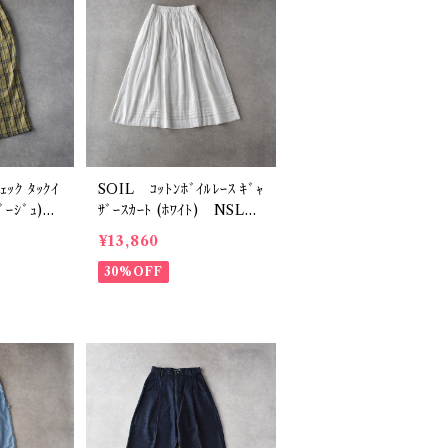
ｪｯｸ ﾀｯｸｲ
SOIL ｺｯﾄﾝﾎﾞｲﾙﾚｰｽ ｷﾞｬ
ｷﾍﾞｰｼﾞｭ)
ｻﾞｰｽｶｰﾄ (ﾎﾜｲﾄ) NSL26
093
¥13,860
30%OFF