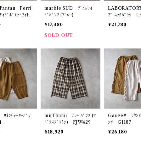
 d'antan Perri
marble SUD ﾃﾞﾆﾑﾜｲ
LABORATORY
ﾑｻｲﾄﾞﾎﾟｹｯﾄﾜｲﾄﾞ
ﾄﾞﾊﾟﾝﾂ (ﾌﾞﾙｰ)
ﾌﾟ ﾕｯｶﾊﾟﾝﾂ L
ｰｸｲﾝﾃﾞｨｺﾞ)
0
¥17,380
¥21,780
SOLD OUT
 ﾘﾈﾝﾁｬｰﾘｰﾊﾟﾝ
miiThaaii ﾃﾘｰ ﾊﾟﾝﾂ (ﾏ
Gauze# ﾘﾈﾝﾋ
4
ﾄﾞﾗｽﾌﾞﾗｳﾝ) FJW429
ﾝﾂ G1187
0
¥18,920
¥26,180