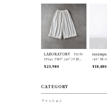
LABORATORY ﾘｺﾝｽﾄ
sasanqu
ﾗｸｼｮﾝ ﾌﾘﾙﾃﾞﾆﾑﾊﾟﾝﾂ (ﾎﾜｲ
ｰﾙﾄﾞｽｶｰ
ﾄﾃﾞﾆﾑ) LA472
12
¥23,980
¥18,480
CATEGORY
ファッション