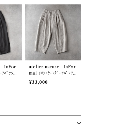
e InFor
atelier naruse InFor
ｰﾂﾊﾟﾝﾂ
mal ﾘﾈﾝｺｸｰﾝﾀﾞｰﾂﾊﾟﾝﾂ
05
(ﾍﾞｲｼﾞｭ) F05105
¥33,000