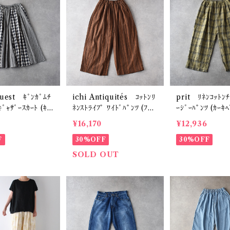
ouest ｷﾞﾝｶﾞﾑﾁ
ichi Antiquités ｺｯﾄﾝﾘ
prit ﾘﾈﾝｺｯﾄﾝﾁ
ﾞｬｻﾞｰｽｶｰﾄ (ｷﾞ
ﾈﾝｽﾄﾗｲﾌﾟ ﾜｲﾄﾞﾊﾟﾝﾂ (ﾌﾞﾗ
ｰｼﾞｰﾊﾟﾝﾂ (ｶｰ
ｷﾞﾝｶﾞﾑ大) VE1
ｳﾝ) 1100617
P71609
¥16,170
¥12,936
F
30%OFF
30%OFF
SOLD OUT