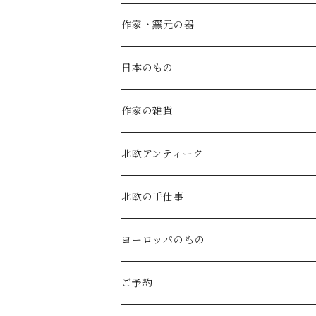
SALE
作家・窯元の器
atelier naruse
矢島操(器)
日本のもの
atelier naruse (ﾌｫｰﾏﾙ)
小鹿田焼の器
コーヒーの道具
作家の雑貨
MAGALI
中川紀夫(器)
鳥越の竹細工(岩手)
habotan
北欧アンティーク
Gauze#
斉藤幸代（器）
わら細工たくぼ(宮崎)
幸生窯
ARABIA・iittala
北欧の手仕事
ROBE de PEAU
icura(木工）
南部鉄器(岩手)
kitona(木製ﾌﾞﾛｰﾁ)
グラスウェア
白樺の雑貨
ヨーロッパのもの
LABORATORY
でく工房(ガラス)
佐渡の釜敷(新潟)
edge(革ﾌﾞﾛｰﾁ)
Kronjyden/B&G
白樺のオーナメント
スウェーデン
ご予約