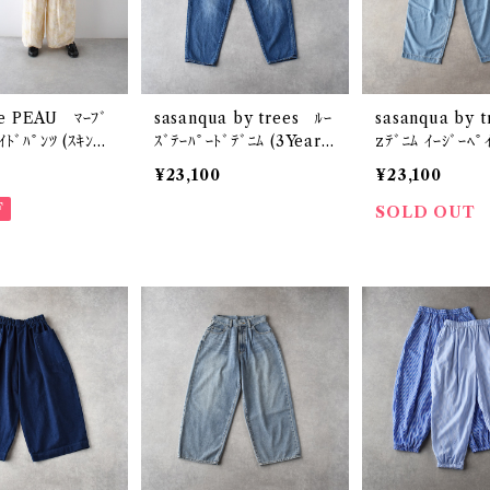
e PEAU ﾏｰﾌﾞ
sasanqua by trees ﾙｰ
sasanqua by 
ｲﾄﾞﾊﾟﾝﾂ (ｽｷﾝﾏｰ
ｽﾞﾃｰﾊﾟｰﾄﾞﾃﾞﾆﾑ (3Year
zﾃﾞﾆﾑ ｲｰｼﾞｰﾍﾟ
ｰ系) ) R303
Wash) AN-106
(Ice Bleach)
¥23,100
¥23,100
F
SOLD OUT