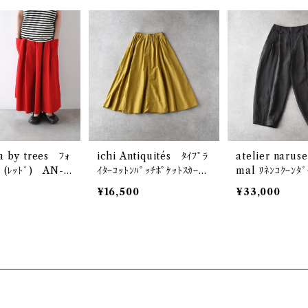
a by trees ﾌｫ
ichi Antiquités ﾀｲﾌﾟﾗ
atelier narus
ﾄ (ﾚｯﾄﾞ) AN-3
ｲﾀｰｺｯﾄﾝﾊﾟｯﾁﾎﾟｹｯﾄｽｶｰﾄ
mal ﾘﾈﾝｺｸｰﾝﾀﾞ
(ﾏｽﾀｰﾄﾞ) 1101131
(ﾁｬｺｰﾙ) F051
¥16,500
¥33,000