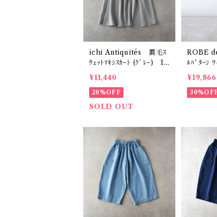
ichi Antiquités 裏毛ｽ
ROBE d
ｳｪｯﾄﾏｷｼｽｶｰﾄ (ｸﾞﾚｰ) 11
ﾙﾊﾟﾀｰﾝ ﾜ
01152
ﾌﾞﾙ(ｲｴﾛ
¥11,440
¥19,866
20%OFF
30%OF
SOLD OUT