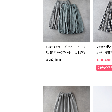
Gauze# ﾊﾞﾝﾋﾟ‐ｺｯﾄﾝ
Vent d'
切替ﾊﾞﾙｰﾝｽｶｰﾄ G1198
ｪｯｸ 切替ｷ
ﾝｶﾞﾑ小×
¥26,180
¥18,480
7610
20%OF