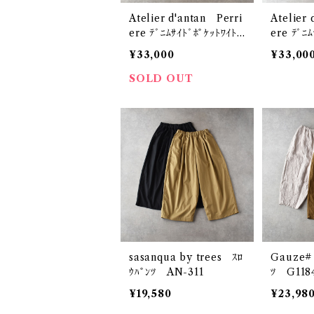
Atelier d'antan Perri
Atelier
ere ﾃﾞﾆﾑｻｲﾄﾞﾎﾟｹｯﾄﾜｲﾄﾞ
ere ﾃﾞﾆ
ﾊﾟﾝﾂ (ﾗｲﾄｲﾝﾃﾞｨｺﾞ)
ﾊﾟﾝﾂ (ﾀﾞ
¥33,000
¥33,00
SOLD OUT
sasanqua by trees ｽﾛ
Gauze#
ｳﾊﾟﾝﾂ AN-311
ﾂ G118
¥19,580
¥23,98