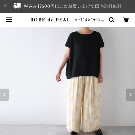
税込み17600円以上のお買い上げで国内送料無料
ROBE de PEAU ﾏｰﾌﾞﾙﾊﾟﾀｰﾝ ﾜ
ｲﾄﾞﾊﾟﾝﾂ (ｽｷﾝﾏｰﾌﾞﾙ(ｲｴﾛｰ系) ) R
303 | NORTHWEST SELECT