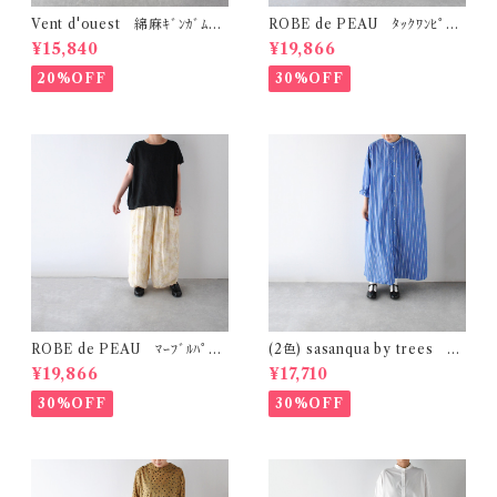
Vent d'ouest 綿麻ｷﾞﾝｶﾞﾑﾁｪ
ROBE de PEAU ﾀｯｸﾜﾝﾋﾟｰｽ
ｯｸ ﾉｰｶﾗｰｼﾞｬｹｯﾄ VE19621
(ﾌﾟﾗﾑ) R342
¥15,840
¥19,866
20%OFF
30%OFF
ROBE de PEAU ﾏｰﾌﾞﾙﾊﾟﾀｰ
(2色) sasanqua by trees ｶｹ
ﾝ ﾜｲﾄﾞﾊﾟﾝﾂ (ｽｷﾝﾏｰﾌﾞﾙ(ｲｴﾛｰ系)
ｱｲﾜﾝﾋﾟｰｽ AN-318
¥19,866
¥17,710
) R303
30%OFF
30%OFF