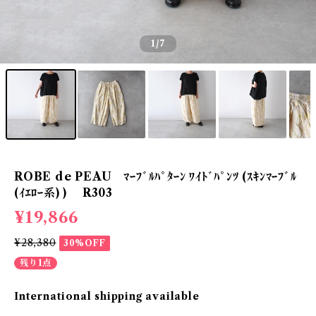
1
/7
ROBE de PEAU ﾏｰﾌﾞﾙﾊﾟﾀｰﾝ ﾜｲﾄﾞﾊﾟﾝﾂ (ｽｷﾝﾏｰﾌﾞﾙ
(ｲｴﾛｰ系) ) R303
¥19,866
¥28,380
30%OFF
残り1点
International shipping available