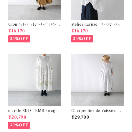
Cion ｺｯﾄﾝﾄﾞｯﾄﾋﾟｰﾀｰﾊﾟﾝｶﾗｰﾜﾝ
atelier naruse ｺｯﾄﾝﾋﾟﾝｽﾄﾗｲ
ﾋﾟｰｽ (ｵﾘｰﾌﾞﾌﾞﾗｳﾝ) 19-2525
ﾌﾟﾋﾞｯｸﾞｼﾙｴｯﾄｼｬﾂ (ｸﾞﾘｰﾝｽﾄﾗｲ
¥16,170
¥16,170
9
ﾌﾟ) F02086_B
30%OFF
30%OFF
marble SUD EMB swag
Charpentier de Vaisseau
(綿) ｼｬﾂﾜﾝﾋﾟｰｽ (ﾎﾜｲﾄ)
Demi ｺｯﾄﾝﾘﾈﾝﾄﾞﾚｽ (ﾗｲﾄｸﾞﾚ
¥20,790
¥29,700
ｰ)
30%OFF