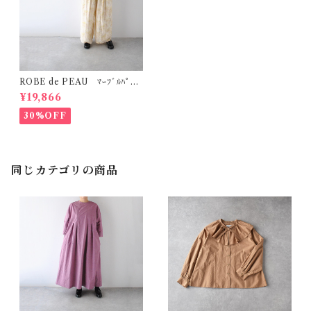
ROBE de PEAU ﾏｰﾌﾞﾙﾊﾟﾀｰ
ﾝ ﾜｲﾄﾞﾊﾟﾝﾂ (ｽｷﾝﾏｰﾌﾞﾙ(ｲｴﾛｰ系)
¥19,866
) R303
30%OFF
同じカテゴリの商品