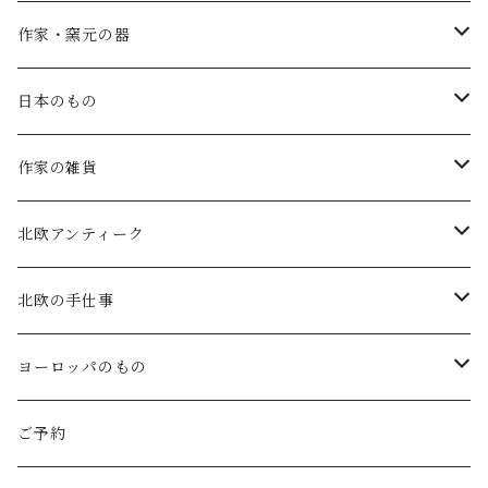
SALE
作家・窯元の器
atelier naruse
矢島操(器)
日本のもの
atelier naruse (ﾌｫｰﾏﾙ)
小鹿田焼の器
コーヒーの道具
作家の雑貨
MAGALI
中川紀夫(器)
鳥越の竹細工(岩手)
habotan
北欧アンティーク
Gauze#
斉藤幸代（器）
わら細工たくぼ(宮崎)
幸生窯
ARABIA・iittala
北欧の手仕事
ROBE de PEAU
icura(木工）
南部鉄器(岩手)
kitona(木製ﾌﾞﾛｰﾁ)
グラスウェア
白樺の雑貨
ヨーロッパのもの
LABORATORY
でく工房(ガラス)
佐渡の釜敷(新潟)
edge(革ﾌﾞﾛｰﾁ)
Kronjyden/B&G
白樺のオーナメント
スウェーデン
ご予約