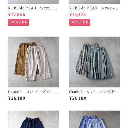
ROBE de PEAU ﾀｯｸﾜﾝﾋﾟｰｽ
ROBE de PEAU ﾗｯﾌﾙｶﾗｰﾌﾞ
(ﾌﾟﾗﾑ) R342
ﾗｳｽ (ｷｬﾒﾙ) R205
¥19,866
¥13,475
30%OFF
30%OFF
Gauze# ﾘﾈﾝﾋﾞﾋﾞｱﾝﾊﾟﾝﾂ G
Gauze# ﾊﾞﾝﾋﾟ‐ｺｯﾄﾝ切替ﾊﾞ
1187
ﾙｰﾝｽｶｰﾄ G1198
¥26,180
¥26,180