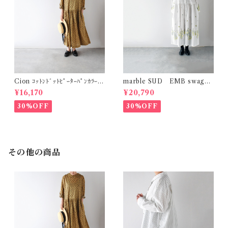
Cion ｺｯﾄﾝﾄﾞｯﾄﾋﾟｰﾀｰﾊﾟﾝｶﾗｰﾜﾝ
marble SUD EMB swag
ﾋﾟｰｽ (ｵﾘｰﾌﾞﾌﾞﾗｳﾝ) 19-2525
(綿) ｼｬﾂﾜﾝﾋﾟｰｽ (ﾎﾜｲﾄ)
¥16,170
¥20,790
9
30%OFF
30%OFF
その他の商品