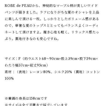
ROBE de PEAUから、神秘的なマーブル柄が美しいワイド
パンツが届きました。ラフになりがちな夏のオシャレを上品
に楽しんで頂ける一枚。しっかりとしたボリューム感がある
ので、華奢な夏のトップスととってもバランスよくコーディ
ネートして頂けますよ。履き心地も軽く、リラックス感たっ
ぷり。裏地付きなのも安心ですね。
サイズ：F（約ウエスト68～90cm×股上39cm×股下59cm×
わたり幅37cm×総丈95cm）
素材：（表地）レーヨン80%、シルク20%（裏地）コットン
100%
※着画の身長は158cmです
※サイズは全て平置きで採寸しています