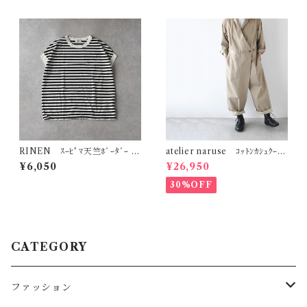
RINEN ｽｰﾋﾟﾏ天竺ﾎﾞｰﾀﾞｰ ﾌﾚ
atelier naruse ｺｯﾄﾝｶｼｭｸｰﾙ
ﾝﾁｽﾘｰﾌﾞ (ｻﾝﾄﾞﾍﾞｰｼﾞｭ×ｸﾛ) R19
ｼﾞｬﾝﾌﾟｽｰﾂ (ﾍﾞｲｼﾞｭ) h05110
¥6,050
¥26,950
622
30%OFF
CATEGORY
ファッション