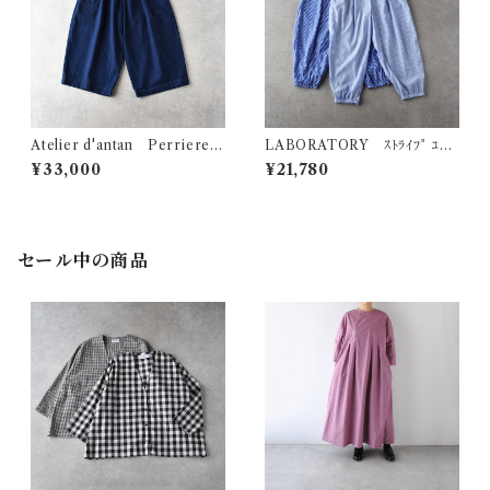
Atelier d'antan Perriere
LABORATORY ｽﾄﾗｲﾌﾟ ﾕｯｶ
ﾃﾞﾆﾑｻｲﾄﾞﾎﾟｹｯﾄﾜｲﾄﾞﾊﾟﾝﾂ (ﾀﾞｰ
ﾊﾟﾝﾂ LA487
¥33,000
¥21,780
ｸｲﾝﾃﾞｨｺﾞ)
セール中の商品