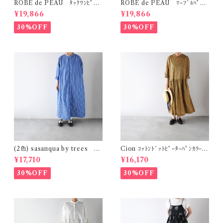
ROBE de PEAU ﾀｯｸﾜﾝﾋﾟｰｽ
ROBE de PEAU ﾏｰﾌﾞﾙﾊﾟﾀｰ
(ﾌﾟﾗﾑ) R342
ﾝ ﾜｲﾄﾞﾊﾟﾝﾂ (ｽｷﾝﾏｰﾌﾞﾙ(ｲｴﾛｰ系)
¥19,866
¥19,866
) R303
30%OFF
30%OFF
(2色) sasanqua by trees ｶｹ
Cion ｺｯﾄﾝﾄﾞｯﾄﾋﾟｰﾀｰﾊﾟﾝｶﾗｰﾜﾝ
ｱｲﾜﾝﾋﾟｰｽ AN-318
ﾋﾟｰｽ (ｵﾘｰﾌﾞﾌﾞﾗｳﾝ) 19-2525
¥17,710
¥16,170
9
30%OFF
30%OFF