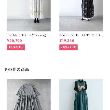
marble SUD EMB swag
marble SUD LOTS OF DO
(綿) ｼｬﾂﾜﾝﾋﾟｰｽ (ﾎﾜｲﾄ)
T ｷﾞｬｻﾞｰｷｬﾐﾜﾝﾋﾟｰｽ (ﾌﾞﾗｯｸ)
¥20,790
¥19,360
30%OFF
20%OFF
その他の商品