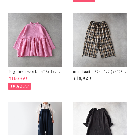
fog linen work ﾍﾞﾃｨ ﾄｯﾌﾟ
miiThaaii ﾃﾘｰ ﾊﾟﾝﾂ (ﾏﾄﾞﾗｽ
(ｼﾞｬｻﾝﾄ (ﾋﾟﾝｸ系)) LWC017
ﾌﾞﾗｳﾝ) FJW429
¥16,660
¥18,920
30%OFF