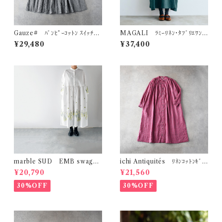
Gauze# ﾊﾞﾝﾋﾟｰｺｯﾄﾝ ｽｲｯﾁﾝ
MAGALI ﾗﾐｰﾘﾈﾝ･ﾀﾌﾞﾘｴﾜﾝ
ｸﾞｷﾞｬｻﾞｰﾜﾝﾋﾟｰｽ (ﾎﾜｲﾄ×ﾌﾞﾗｯｸ)
ﾋﾟｰｽ (ﾌｫﾚｽﾄｸﾞﾘｰﾝ) OP205G
¥29,480
¥37,400
G1194
R
marble SUD EMB swag
ichi Antiquités ﾘﾈﾝｺｯﾄﾝｷﾞﾝ
(綿) ｼｬﾂﾜﾝﾋﾟｰｽ (ﾎﾜｲﾄ)
ｶﾞﾑｼｬﾂﾜﾝﾋﾟｰｽ (ﾋﾟﾝｸ×ｸﾞﾚｰ) 1
¥20,790
¥21,560
100905
30%OFF
30%OFF