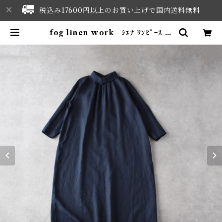
税込み17600円以上のお買い上げで国内送料無料
fog linen work ｼｴﾅ ﾜﾝﾋﾟｰｽ (ｱ
ﾙﾄﾞｱｰｽﾞ(ﾈｲﾋﾞｰ系)) LWA825 | N
ORTHWEST SELECT