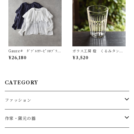
Gauze# ﾀﾞﾌﾞﾙｶﾗｰﾋﾟｴﾛﾌﾞﾗｳ
ガラス工房 橙 くるみタンブ
ｽ G1185
ラー・S（しのぎ）
¥26,180
¥3,520
CATEGORY
ファッション
SALE
作家・窯元の器