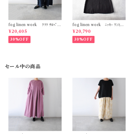
fog linen work ｸﾗﾗ ｻﾛﾍﾟｯﾄ
fog linen work ﾆｯｷｰ ﾜﾝﾋﾟｰ
( ﾆｭｲ(ﾈｲﾋﾞｰ系)) LWC034
ｽ (ﾌﾞﾗｯｸ) LWC014
¥20,405
¥20,790
30%OFF
30%OFF
セール中の商品