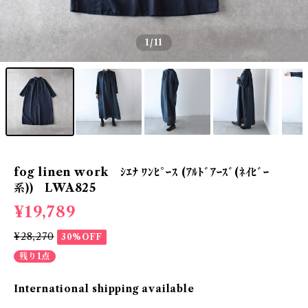
1
/11
fog linen work ｼｴﾅ ﾜﾝﾋﾟｰｽ (ｱﾙﾄﾞｱｰｽﾞ(ﾈｲﾋﾞｰ
系)) LWA825
¥19,789
¥28,270
30%OFF
残り1点
International shipping available