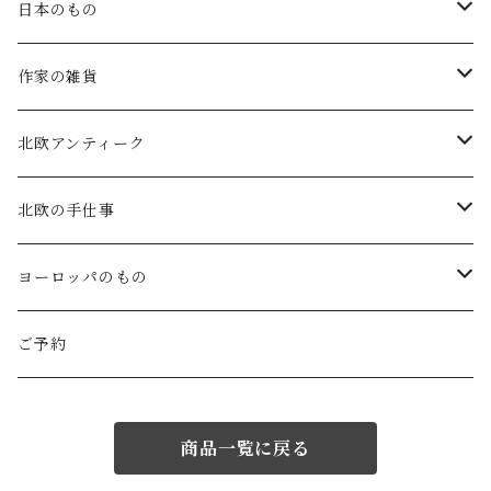
atelier naruse
矢島操(器)
日本のもの
atelier naruse (ﾌｫｰﾏﾙ)
小鹿田焼の器
コーヒーの道具
作家の雑貨
MAGALI
中川紀夫(器)
鳥越の竹細工(岩手)
habotan
北欧アンティーク
Gauze#
斉藤幸代（器）
わら細工たくぼ(宮崎)
幸生窯
ARABIA・iittala
北欧の手仕事
ROBE de PEAU
icura(木工）
南部鉄器(岩手)
kitona(木製ﾌﾞﾛｰﾁ)
グラスウェア
白樺の雑貨
ヨーロッパのもの
LABORATORY
でく工房(ガラス)
佐渡の釜敷(新潟)
edge(革ﾌﾞﾛｰﾁ)
Kronjyden/B&G
白樺のオーナメント
スウェーデン
ご予約
Almedhals (ｷｯﾁﾝﾀｵﾙ)
ichi Antiquités
ｶﾞﾗｽ工房橙(ガラス)
日本の台所道具
小園さやか(陶ﾌﾞﾛｰﾁ)
Gustavsberg
リトアニアの民芸品
ノルウェー
商品一覧に戻る
Coltello (ｶﾄﾗﾘｰ)
Bjorklund (ｹｰｷｻｰﾊﾞｰ)
Atelier d'antan (ｳｪｱ)
十二月窯(器)
ガラスの保存瓶
ninon(白樺ﾌﾞﾛｰﾁ)
Rorstrand・Gefle
ラトビアの民芸品
イギリス