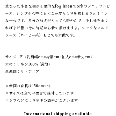
重なった小さな襟が印象的なfog linen workのシエナワンピ
ース。シンプルな中にもどこか愛らしさを感じるフェミニン
な一枚です。８分の袖丈がとっても軽やかで、少し袖をまく
ればまだ暑い今の時期から着て頂けますよ。シックなアルド
ワーズ（ネイビー系）もとても素敵です。
サイズ：F（約肩幅cm×身幅cm×袖丈cm×着丈cm）
素材：リネン100% (薄地)
生産国：リトアニア
※着画の身長は158cmです
※サイズは全て平置きで採寸しています
※シワなどにより多少の誤差がございます
International shipping available