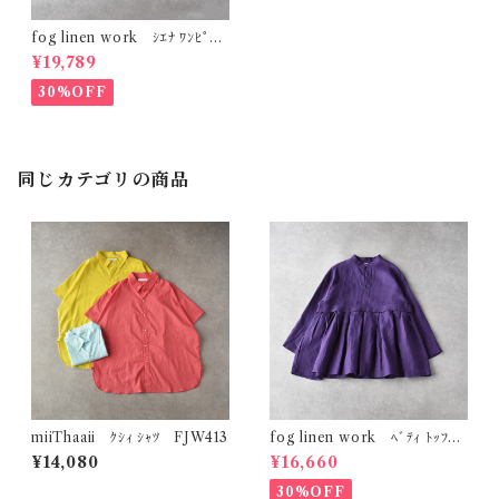
fog linen work ｼｴﾅ ﾜﾝﾋﾟｰｽ
(ｱﾙﾄﾞｱｰｽﾞ(ﾈｲﾋﾞｰ系)) LWA8
¥19,789
25
30%OFF
同じカテゴリの商品
miiThaaii ｸｼｨ ｼｬﾂ FJW413
fog linen work ﾍﾞﾃｨ ﾄｯﾌﾟ
(ﾐｭｰﾙ (ﾊﾟｰﾌﾟﾙ系)) LWC017
¥14,080
¥16,660
30%OFF