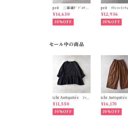
prit 二重織ﾀﾞﾌﾞﾙﾜｯｼ
prit ﾘﾈﾝｺｯﾄﾝﾁｪ
ｬｰ 7分袖ﾎﾞﾄﾙﾈｯｸﾜﾝﾋﾟｰ
ｸｲｰｼﾞｰﾊﾟﾝﾂ (ｶｰ
¥14,630
¥12,936
ｽ (ｸﾞﾚｰ) P81508
ｭ) P71609
30%OFF
30%OFF
セール中の商品
ichi Antiquités ｺｯﾄﾝ
ichi Antiquité
ﾘﾈﾝｷﾞﾝｶﾞﾑﾁｪｯｸ ﾌﾟﾙｵｰ
ﾘﾈﾝｽﾄﾗｲﾌﾟ ﾜｲﾄﾞ
¥11,550
¥16,170
ﾊﾞｰﾌﾞﾗｳｽ (ﾌﾞﾗｯｸ) 11
(ﾌﾞﾗｳﾝ) 11006
01107
30%OFF
30%OFF