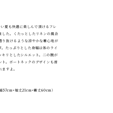
で暑い夏も快適に楽しんで頂けるフレ
ました。くたっとしたリネンの風合
通り抜けるような涼やかな着心地が
す。たっぷりとした身幅は体のライ
ッキリとしたシルエット。二の腕が
ント。ボートネックのデザインも首
れますよ。
幅57cm×袖丈21cm×着丈60cm）