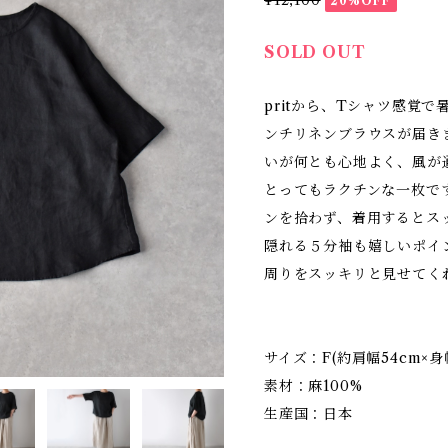
¥12,100
20%OFF
SOLD OUT
pritから、Tシャツ感覚
ンチリネンブラウスが届き
いが何とも心地よく、風が
とってもラクチンな一枚で
ンを拾わず、着用するとス
隠れる５分袖も嬉しいポイ
周りをスッキリと見せてく
サイズ：F(約肩幅54cm×身
素材：麻100%
生産国：日本