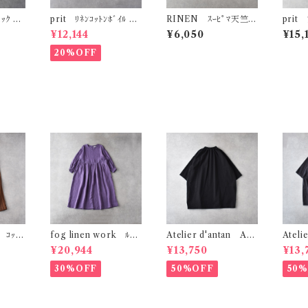
ｯｸ ﾀｯ
prit ﾘﾈﾝｺｯﾄﾝﾎﾞｲﾙ 7
RINEN ｽｰﾋﾟﾏ天竺
prit 
ｷﾍﾞｰｼﾞ
分袖裾ｺﾞﾑｺｸｰﾝﾌﾟﾙｵｰ
ﾎﾞｰﾀﾞｰ ﾌﾚﾝﾁｽﾘｰﾌﾞ R1
ｸﾚﾘｯｸ
¥12,144
¥6,050
¥15,
ﾊﾞｰ P81511
9622
ｰ (ｸﾛ
20%OFF
s ｺｯﾄﾝ
fog linen work ﾙﾋﾞ
Atelier d'antan Aub
Ateli
ﾊﾟﾝﾂ
ｰﾜﾝﾋﾟｰｽ (ｳﾞｨｵﾗｯｾ) L
ert ｺｯﾄﾝﾁｭﾆｯｸ (ﾌﾞﾗｯ
ert ｺ
¥20,944
¥13,750
¥13,
17
WA829
ｸ)
ｸﾞﾚｰ)
30%OFF
50%OFF
50