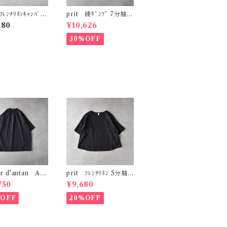
ﾌﾚﾝﾁﾘﾈﾝｷｬﾝﾊﾞｽ
prit 綾ﾀﾞﾝﾌﾟ 7分袖ｽﾀ
ｽﾘｰﾌﾞﾚｽﾌﾟﾙｵｰﾊﾞ
ﾝﾄﾞｶﾗｰｼｬﾂ (ﾊﾟｰﾌﾟﾙ)
180
¥10,626
) P81627
P81635
30%OFF
er d'antan Aub
prit ﾌﾚﾝﾁﾘﾈﾝ 5分袖
ｯﾄﾝﾁｭﾆｯｸ (ﾀﾞｰｸ
ﾌﾟﾙｵｰﾊﾞｰ (ｸﾛ) P826
750
¥9,680
43
%OFF
20%OFF