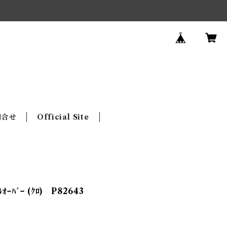
問合せ
Official Site
ﾙｵｰﾊﾞｰ (ｸﾛ) P82643