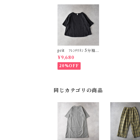
prit ﾌﾚﾝﾁﾘﾈﾝ 5分袖
ﾌﾟﾙｵｰﾊﾞｰ (ｸﾛ) P826
¥9,680
43
20%OFF
同じカテゴリの商品