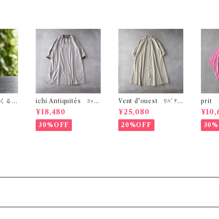
 くるみ
ichi Antiquités ｺｯﾄﾝ
Vent d'ouest ﾘﾊﾞﾃｨ
prit 
（ダイ
ｶｼﾐﾔ ﾊﾞｲｶﾗｰﾜﾝﾋﾟｰｽ (ﾅ
ｼｬﾂﾜﾝﾋﾟｰｽ (ｵﾌ系) VE
天竺編
¥18,480
¥25,080
¥10,
ﾁｭﾗﾙ) 1100613
11604
ﾜｲﾄﾞﾌ
P91
30%OFF
20%OFF
30%