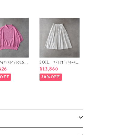
ﾊｲﾂｲｽﾄｺｯﾄﾝ16G
SOIL ｺｯﾄﾝﾎﾞｲﾙﾚｰｽ
み 襟付き5分袖
ｷﾞｬｻﾞｰｽｶｰﾄ (ﾎﾜｲﾄ)
626
¥13,860
ﾟﾙｵｰﾊﾞｰ (ﾋﾟﾝｸ)
NSL26093
6108
OFF
30%OFF