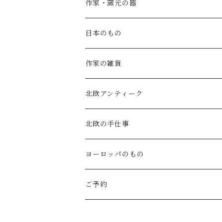
SALE
作家・窯元の器
atelier naruse
矢島操(器)
日本のもの
atelier naruse (ﾌｫｰﾏﾙ)
小鹿田焼の器
コーヒーの道具
作家の雑貨
MAGALI
中川紀夫(器)
鳥越の竹細工(岩手)
habotan
北欧アンティーク
Gauze#
斉藤幸代（器）
わら細工たくぼ(宮崎)
幸生窯
ARABIA・iittala
北欧の手仕事
ROBE de PEAU
icura(木工）
南部鉄器(岩手)
kitona(木製ﾌﾞﾛｰﾁ)
グラスウェア
白樺の雑貨
ヨーロッパのもの
LABORATORY
でく工房(ガラス)
佐渡の釜敷(新潟)
edge(革ﾌﾞﾛｰﾁ)
Kronjyden/B&G
白樺のオーナメント
スウェーデン
ご予約
Almedhals (ｷｯﾁﾝﾀｵﾙ)
ichi Antiquités
ｶﾞﾗｽ工房橙(ガラス)
日本の台所道具
小園さやか(陶ﾌﾞﾛｰﾁ)
Gustavsberg
リトアニアの民芸品
ノルウェー