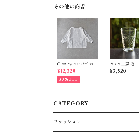
その他の商品
Cion ｺｯﾄﾝｽﾓｯｸﾌﾞﾗｳｽ
ガラス工房 橙
(ｵﾌﾎﾜｲﾄ) 19-14231
タンブラー・S
¥12,320
¥3,520
ヤ）
30%OFF
CATEGORY
ファッション