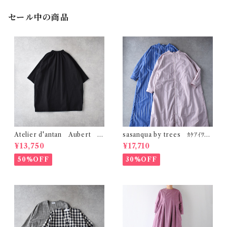
セール中の商品
Atelier d'antan Aubert ｺｯ
sasanqua by trees ｶｹｱｲﾜﾝ
ﾄﾝﾁｭﾆｯｸ (ﾌﾞﾗｯｸ)
ﾋﾟｰｽ AN-318
¥13,750
¥17,710
50%OFF
30%OFF