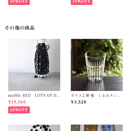
30%OFF
30%OFF
その他の商品
marble SUD LOTS OF DO
ガラス工房 橙 くるみタンブ
T ｷﾞｬｻﾞｰｷｬﾐﾜﾝﾋﾟｰｽ (ﾌﾞﾗｯｸ)
ラー・S（しのぎ）
¥19,360
¥3,520
20%OFF