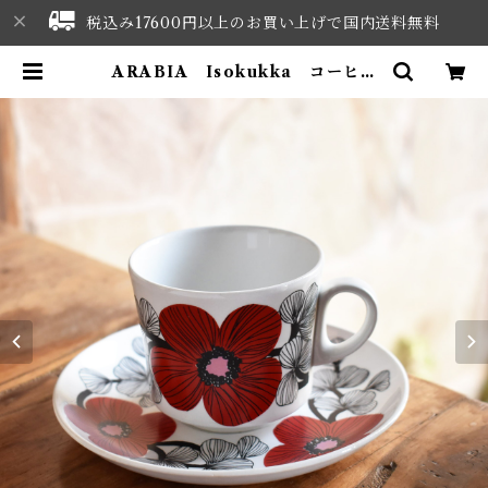
税込み17600円以上のお買い上げで国内送料無料
ARABIA Isokukka コーヒー
カップ&ソーサー | NORTHWES
T SELECT