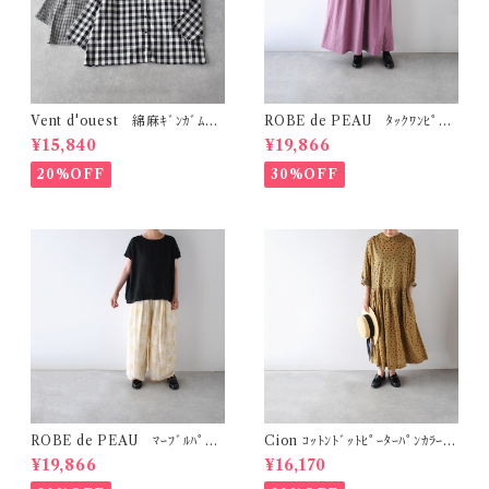
Vent d'ouest 綿麻ｷﾞﾝｶﾞﾑﾁｪ
ROBE de PEAU ﾀｯｸﾜﾝﾋﾟｰｽ
ｯｸ ﾉｰｶﾗｰｼﾞｬｹｯﾄ VE19621
(ﾌﾟﾗﾑ) R342
¥15,840
¥19,866
20%OFF
30%OFF
ROBE de PEAU ﾏｰﾌﾞﾙﾊﾟﾀｰ
Cion ｺｯﾄﾝﾄﾞｯﾄﾋﾟｰﾀｰﾊﾟﾝｶﾗｰﾜﾝ
ﾝ ﾜｲﾄﾞﾊﾟﾝﾂ (ｽｷﾝﾏｰﾌﾞﾙ(ｲｴﾛｰ系)
ﾋﾟｰｽ (ｵﾘｰﾌﾞﾌﾞﾗｳﾝ) 19-2525
¥19,866
¥16,170
) R303
9