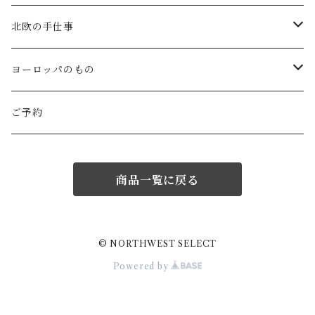
Gauze#
斉藤幸代（器）
わら細工たくぼ(宮崎)
幸生窯
ARABIA・iittala
北欧の手仕事
ROBE de PEAU
icura(木工）
南部鉄器(岩手)
kitona(木製ﾌﾞﾛｰﾁ)
グラスウェア
白樺の雑貨
ヨーロッパのもの
LABORATORY
でく工房(ガラス)
佐渡の釜敷(新潟)
edge(革ﾌﾞﾛｰﾁ)
Kronjyden/B&G
白樺のオーナメント
スウェーデン
ご予約
Almedhals (ｷｯﾁﾝﾀｵﾙ)
ichi Antiquités
ｶﾞﾗｽ工房橙(ガラス)
日本の台所道具
小園さやか(陶ﾌﾞﾛｰﾁ)
Gustavsberg
リトアニアの民芸品
ノルウェー
商品一覧に戻る
Coltello (ｶﾄﾗﾘｰ)
Bjorklund (ｹｰｷｻｰﾊﾞｰ)
Atelier d'antan (ｳｪｱ)
十二月窯(器)
ガラスの保存瓶
ninon(白樺ﾌﾞﾛｰﾁ)
Rorstrand・Gefle
ラトビアの民芸品
イギリス
Jonas (ｽﾃﾝﾚｽ)
Creamore Mill (木製品)
Atelier d'antan (ｱｸｾｻﾘｰ)
室井夏実(器)
工房アイザワ(新潟)
ao11(ﾌﾞﾛｰﾁ)
デンマークの陶器
白樺のかご
フィンランド
© NORTHWEST SELECT
Powered by
price & Kensington (ﾃｨｰﾎﾟｯﾄ)
シロクマ貯金箱
Charpentier de Vaisseau
若菜綾子(器）
柳宗理デザイン
h.u.g(ｵﾌﾞｼﾞｪ・ﾌﾞﾛｰﾁ)
ノルウェーの陶器
ドイツ