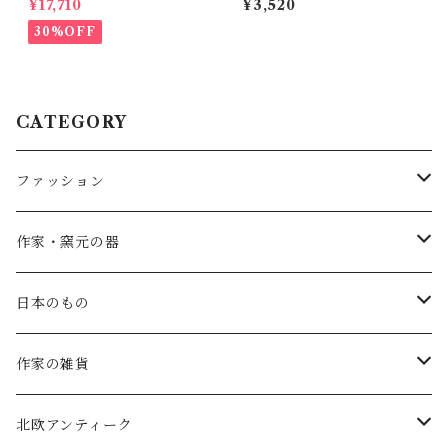
¥17,710
¥3,520
30%OFF
CATEGORY
ファッション
SALE
作家・窯元の器
atelier naruse
矢島操(器)
日本のもの
atelier naruse (ﾌｫｰﾏﾙ)
小鹿田焼の器
コーヒーの道具
作家の雑貨
MAGALI
中川紀夫(器)
鳥越の竹細工(岩手)
habotan
北欧アンティーク