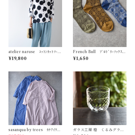
atelier naruse ｺｯﾄﾝｶｯﾄｿｰﾌﾞ
French Bull ﾌﾞﾛﾄﾞﾘｰｿｯｸｽ
ﾗｳｽ ～mizutama～ (ﾎﾜｲﾄ) F
11-26254
¥19,800
¥1,650
07098
sasanqua by trees ｶｹｱｲﾜﾝ
ガラス工房 橙 くるみグラス
ﾋﾟｰｽ AN-318
（ダイヤ）