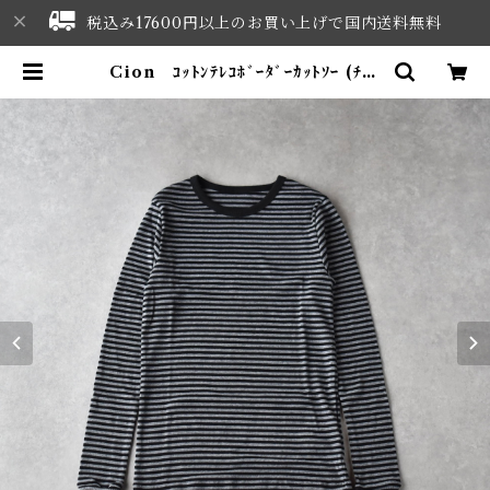
税込み17600円以上のお買い上げで国内送料無料
Cion ｺｯﾄﾝﾃﾚｺﾎﾞｰﾀﾞｰｶｯﾄｿｰ (ﾁｬｺ
ｰﾙ×ﾌﾞﾗｯｸ) 19-24252 | NORTH
WEST SELECT