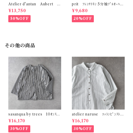
Atelier d'antan Aubert ｺｯ
prit ﾌﾚﾝﾁﾘﾈﾝ 5分袖ﾌﾟﾙｵｰﾊﾞｰ
ﾄﾝﾁｭﾆｯｸ (ﾀﾞｰｸｸﾞﾚｰ)
(ｸﾛ) P82643
¥13,750
¥9,680
50%OFF
20%OFF
その他の商品
sasanqua by trees 10ｵﾝｽﾋｯ
atelier naruse ｺｯﾄﾝﾋﾟﾝｽﾄﾗｲ
ｺﾘｰｶﾊﾞｰｼﾞｬｹｯﾄ (Washed) A
ﾌﾟﾋﾞｯｸﾞｼﾙｴｯﾄｼｬﾂ (ｸﾞﾘｰﾝｽﾄﾗｲ
¥16,170
¥16,170
N-319
ﾌﾟ) F02086_B
30%OFF
30%OFF