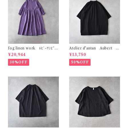
fog linen work ﾙﾋﾞｰﾜﾝﾋﾟｰｽ
Atelier d'antan Aubert ｺｯ
(ｳﾞｨｵﾗｯｾ) LWA829
ﾄﾝﾁｭﾆｯｸ (ﾌﾞﾗｯｸ)
¥20,944
¥13,750
30%OFF
50%OFF