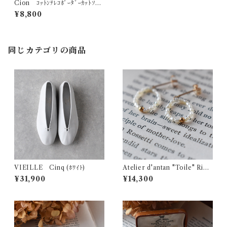
Cion ｺｯﾄﾝﾃﾚｺﾎﾞｰﾀﾞｰｶｯﾄｿｰ
(ﾁｬｺｰﾙ×ﾌﾞﾗｯｸ) 19-24252
¥8,800
同じカテゴリの商品
VIEILLE Cinq (ﾎﾜｲﾄ)
Atelier d'antan "Toile" Rice
Pearl Pierce
¥31,900
¥14,300