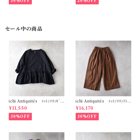
30%OFF
20%OFF
セール中の商品
ichi Antiquités ｺｯﾄﾝﾘﾈﾝｷﾞﾝ
ichi Antiquités ｺｯﾄﾝﾘﾈﾝｽﾄﾗ
ｶﾞﾑﾁｪｯｸ ﾌﾟﾙｵｰﾊﾞｰﾌﾞﾗｳｽ (ﾌﾞﾗｯ
ｲﾌﾟ ﾜｲﾄﾞﾊﾟﾝﾂ (ﾌﾞﾗｳﾝ) 11006
¥11,550
¥16,170
ｸ) 1101107
17
30%OFF
30%OFF