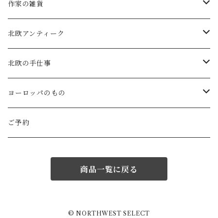
atelier naruse (ﾌｫｰﾏﾙ)
小鹿田焼の器
コーヒーの道具
作家の雑貨
MAGALI
中川紀夫(器)
鳥越の竹細工(岩手)
habotan
北欧アンティーク
Gauze#
斉藤幸代（器）
わら細工たくぼ(宮崎)
幸生窯
ARABIA・iittala
北欧の手仕事
ROBE de PEAU
icura(木工）
南部鉄器(岩手)
kitona(木製ﾌﾞﾛｰﾁ)
グラスウェア
白樺の雑貨
ヨーロッパのもの
LABORATORY
でく工房(ガラス)
佐渡の釜敷(新潟)
edge(革ﾌﾞﾛｰﾁ)
Kronjyden/B&G
白樺のオーナメント
スウェーデン
ご予約
Almedhals (ｷｯﾁﾝﾀｵﾙ)
ichi Antiquités
ｶﾞﾗｽ工房橙(ガラス)
日本の台所道具
小園さやか(陶ﾌﾞﾛｰﾁ)
Gustavsberg
リトアニアの民芸品
ノルウェー
商品一覧に戻る
Coltello (ｶﾄﾗﾘｰ)
Bjorklund (ｹｰｷｻｰﾊﾞｰ)
Atelier d'antan (ｳｪｱ)
十二月窯(器)
ガラスの保存瓶
ninon(白樺ﾌﾞﾛｰﾁ)
Rorstrand・Gefle
ラトビアの民芸品
イギリス
Jonas (ｽﾃﾝﾚｽ)
Creamore Mill (木製品)
Atelier d'antan (ｱｸｾｻﾘｰ)
室井夏実(器)
工房アイザワ(新潟)
ao11(ﾌﾞﾛｰﾁ)
デンマークの陶器
白樺のかご
フィンランド
© NORTHWEST SELECT