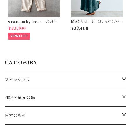
sasanqua by trees ﾍﾘﾝﾎﾞｰﾝ
MAGALI ﾗﾐｰﾘﾈﾝ･ﾀﾌﾞﾘｴﾜﾝ
ﾜｰｸｵｰﾙ (ｱｲﾎﾞﾘｰ) AN-313
ﾋﾟｰｽ (ﾌｫﾚｽﾄｸﾞﾘｰﾝ) OP205G
¥23,100
¥37,400
R
30%OFF
CATEGORY
ファッション
SALE
作家・窯元の器
atelier naruse
矢島操(器)
日本のもの