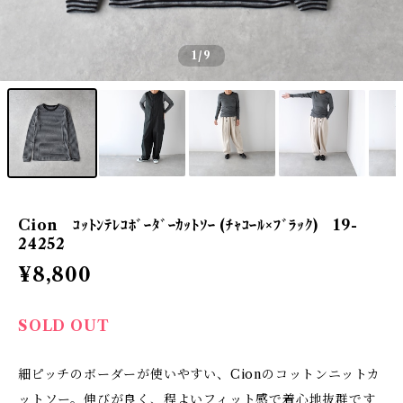
1
/9
Cion ｺｯﾄﾝﾃﾚｺﾎﾞｰﾀﾞｰｶｯﾄｿｰ (ﾁｬｺｰﾙ×ﾌﾞﾗｯｸ) 19-
24252
¥8,800
SOLD OUT
細ピッチのボーダーが使いやすい、Cionのコットンニットカ
ットソー。伸びが良く、程よいフィット感で着心地抜群です