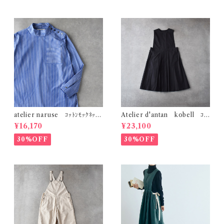
atelier naruse ｺｯﾄﾝﾓｯｸﾈｯｸ
Atelier d'antan kobell ｺｯ
ﾌﾞﾗｳｽ ～ｽﾄﾗｲﾌﾟ～ (ﾌﾞﾙｰｽﾄﾗｲ
ﾄﾝﾄﾞﾚｽ (ﾀﾞｰｸｸﾞﾚｰ)
¥16,170
¥23,100
ﾌﾟ) F02089＿B
30%OFF
30%OFF