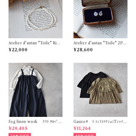
Atelier d'antan "Toile" Rice
Atelier d'antan "Toile" 2Pe
Pearl Bracelet (2)
arl Round Earring Cuff (S)
¥22,000
¥28,600
fog linen work ｸﾗﾗ ｻﾛﾍﾟｯﾄ
Gauze# ﾘ ｺﾝｽﾄﾗｸｼｮﾝTｼｬﾂ
( ﾆｭｲ(ﾈｲﾋﾞｰ系)) LWC034
G1193
¥20,405
¥11,264