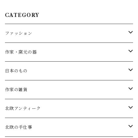
CATEGORY
ファッション
SALE
作家・窯元の器
atelier naruse
矢島操(器)
日本のもの
atelier naruse (ﾌｫｰﾏﾙ)
小鹿田焼の器
コーヒーの道具
作家の雑貨
MAGALI
中川紀夫(器)
鳥越の竹細工(岩手)
habotan
北欧アンティーク
Gauze#
斉藤幸代（器）
わら細工たくぼ(宮崎)
幸生窯
ARABIA・iittala
北欧の手仕事