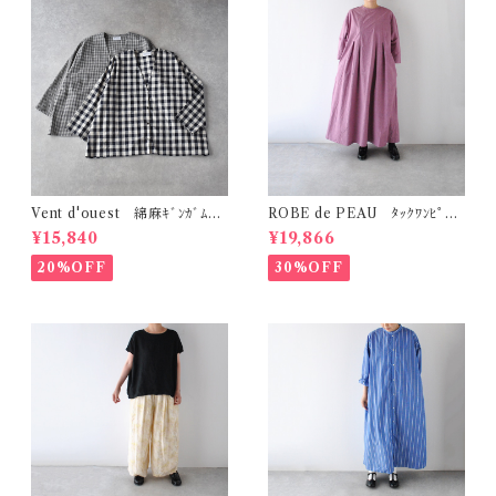
Vent d'ouest 綿麻ｷﾞﾝｶﾞﾑﾁｪ
ROBE de PEAU ﾀｯｸﾜﾝﾋﾟｰｽ
ｯｸ ﾉｰｶﾗｰｼﾞｬｹｯﾄ VE19621
(ﾌﾟﾗﾑ) R342
¥15,840
¥19,866
20%OFF
30%OFF