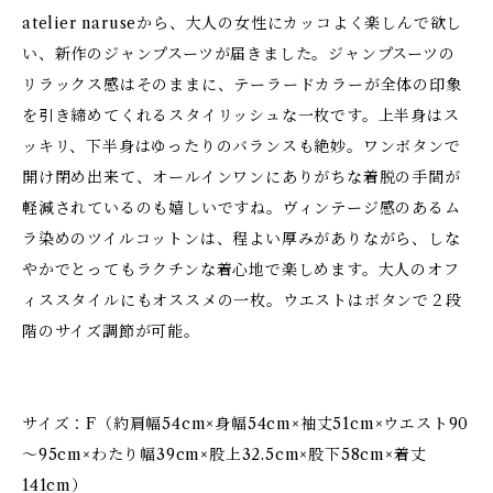
atelier naruseから、大人の女性にカッコよく楽しんで欲し
い、新作のジャンプスーツが届きました。ジャンプスーツの
リラックス感はそのままに、テーラードカラーが全体の印象
を引き締めてくれるスタイリッシュな一枚です。上半身はス
ッキリ、下半身はゆったりのバランスも絶妙。ワンボタンで
開け閉め出来て、オールインワンにありがちな着脱の手間が
軽減されているのも嬉しいですね。ヴィンテージ感のあるム
ラ染めのツイルコットンは、程よい厚みがありながら、しな
やかでとってもラクチンな着心地で楽しめます。大人のオフ
ィススタイルにもオススメの一枚。ウエストはボタンで２段
階のサイズ調節が可能。
サイズ：F（約肩幅54cm×身幅54cm×袖丈51cm×ウエスト90
～95cm×わたり幅39cm×股上32.5cm×股下58cm×着丈
141cm）