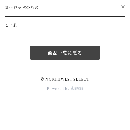
ROBE de PEAU
icura(木工）
南部鉄器(岩手)
kitona(木製ﾌﾞﾛｰﾁ)
グラスウェア
白樺の雑貨
ヨーロッパのもの
LABORATORY
でく工房(ガラス)
佐渡の釜敷(新潟)
edge(革ﾌﾞﾛｰﾁ)
Kronjyden/B&G
白樺のオーナメント
スウェーデン
ご予約
Almedhals (ｷｯﾁﾝﾀｵﾙ)
ichi Antiquités
ｶﾞﾗｽ工房橙(ガラス)
日本の台所道具
小園さやか(陶ﾌﾞﾛｰﾁ)
Gustavsberg
リトアニアの民芸品
ノルウェー
商品一覧に戻る
Coltello (ｶﾄﾗﾘｰ)
Bjorklund (ｹｰｷｻｰﾊﾞｰ)
Atelier d'antan (ｳｪｱ)
十二月窯(器)
ガラスの保存瓶
ninon(白樺ﾌﾞﾛｰﾁ)
Rorstrand・Gefle
ラトビアの民芸品
イギリス
Jonas (ｽﾃﾝﾚｽ)
Creamore Mill (木製品)
Atelier d'antan (ｱｸｾｻﾘｰ)
室井夏実(器)
工房アイザワ(新潟)
ao11(ﾌﾞﾛｰﾁ)
デンマークの陶器
白樺のかご
フィンランド
© NORTHWEST SELECT
Powered by
price & Kensington (ﾃｨｰﾎﾟｯﾄ)
シロクマ貯金箱
Charpentier de Vaisseau
若菜綾子(器）
柳宗理デザイン
h.u.g(ｵﾌﾞｼﾞｪ・ﾌﾞﾛｰﾁ)
ノルウェーの陶器
ドイツ
Burgon&Ball (園芸はさみ)
蚊取り線香入れ
Trendglas(ｳｫｰﾀｰｹﾄﾙ)
prit / RINEN
庄司千晶(器)
伊賀土鍋(三重)
にしおゆき(土人形)
Lisa larson
sussex Trng (ﾊﾞｽｹｯﾄ)