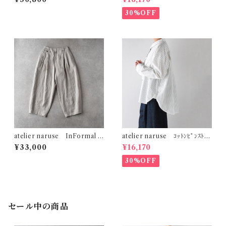
S05106
ﾌﾟ) F02089＿B
30%OFF
atelier naruse InFormal ﾘ
atelier naruse ｺｯﾄﾝﾋﾟﾝｽﾄﾗｲ
ﾈﾝｺｸｰﾝﾀﾞｰﾂﾊﾟﾝﾂ (ﾍﾞｲｼﾞｭ) F
ﾌﾟﾋﾞｯｸﾞｼﾙｴｯﾄｼｬﾂ (ｸﾞﾘｰﾝｽﾄﾗｲ
¥33,000
¥16,170
05105
ﾌﾟ) F02086_B
30%OFF
セール中の商品