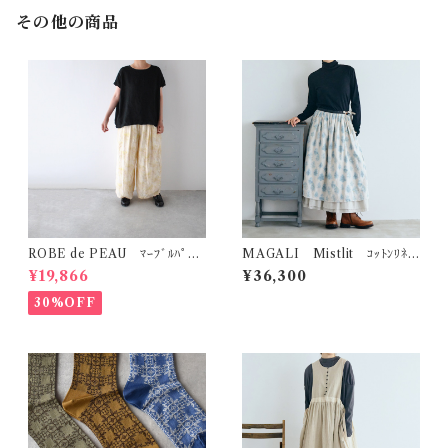
その他の商品
ROBE de PEAU ﾏｰﾌﾞﾙﾊﾟﾀｰ
MAGALI Mistlit ｺｯﾄﾝﾘﾈ
ﾝ ﾜｲﾄﾞﾊﾟﾝﾂ (ｽｷﾝﾏｰﾌﾞﾙ(ｲｴﾛｰ系)
ﾝ･ｷﾞｬｻﾞｰｽｶｰﾄ (ﾌﾞﾙｰｸﾞﾘｰﾝ) S
¥19,866
¥36,300
) R303
K84PGR
30%OFF