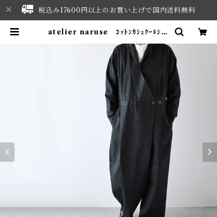
税込み17600円以上のお買い上げで国内送料無料
atelier naruse ｺｯﾄﾝｶｼｭｸｰﾙｼﾞｬ
ﾝﾌﾟｽｰﾂ (ﾌﾞﾗｯｸ) h05110 | NORT
HWEST SELECT