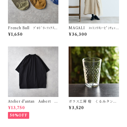
French Bull ﾌﾞﾛﾄﾞﾘｰｿｯｸｽ
MAGALI ｺｯﾄﾝﾘﾈﾝ･ﾋﾟﾝﾁｪｯ
11-26254
ｸ･ﾀﾌﾞﾘｴﾜﾝﾋﾟｰｽ (ｻﾝﾄﾞﾍﾞｰｼﾞｭ)
¥1,650
¥36,300
OP205BE
Atelier d'antan Aubert ｺｯ
ガラス工房 橙 くるみタンブ
ﾄﾝﾁｭﾆｯｸ (ﾌﾞﾗｯｸ)
ラー・S（ダイヤ）
¥13,750
¥3,520
50%OFF