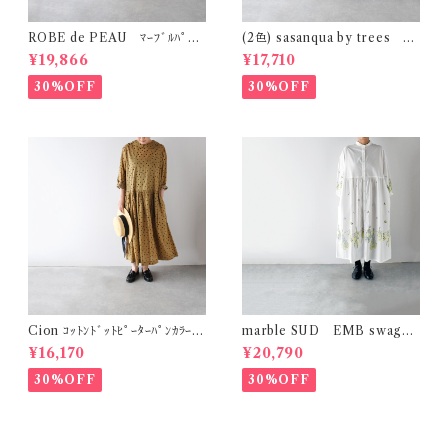
ROBE de PEAU ﾏｰﾌﾞﾙﾊﾟﾀｰ
(2色) sasanqua by trees ｶｹ
ﾝ ﾜｲﾄﾞﾊﾟﾝﾂ (ｽｷﾝﾏｰﾌﾞﾙ(ｲｴﾛｰ系)
ｱｲﾜﾝﾋﾟｰｽ AN-318
¥19,866
¥17,710
) R303
30%OFF
30%OFF
Cion ｺｯﾄﾝﾄﾞｯﾄﾋﾟｰﾀｰﾊﾟﾝｶﾗｰﾜﾝ
marble SUD EMB swag
ﾋﾟｰｽ (ｵﾘｰﾌﾞﾌﾞﾗｳﾝ) 19-2525
(綿) ｼｬﾂﾜﾝﾋﾟｰｽ (ﾎﾜｲﾄ)
¥16,170
¥20,790
9
30%OFF
30%OFF