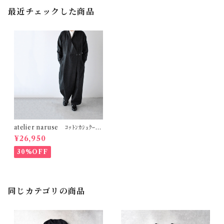
最近チェックした商品
atelier naruse ｺｯﾄﾝｶｼｭｸｰﾙ
ｼﾞｬﾝﾌﾟｽｰﾂ (ﾌﾞﾗｯｸ) h05110
¥26,950
30%OFF
同じカテゴリの商品