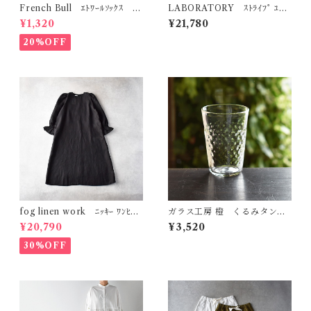
French Bull ｴﾄﾜｰﾙｿｯｸｽ 11
LABORATORY ｽﾄﾗｲﾌﾟ ﾕｯｶ
-06231
ﾊﾟﾝﾂ LA487
¥1,320
¥21,780
20%OFF
fog linen work ﾆｯｷｰ ﾜﾝﾋﾟｰ
ガラス工房 橙 くるみタンブ
ｽ (ﾌﾞﾗｯｸ) LWC014
ラー・S（ダイヤ）
¥20,790
¥3,520
30%OFF