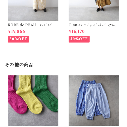
ROBE de PEAU ﾏｰﾌﾞﾙﾊﾟﾀｰ
Cion ｺｯﾄﾝﾄﾞｯﾄﾋﾟｰﾀｰﾊﾟﾝｶﾗｰﾜﾝ
ﾝ ﾜｲﾄﾞﾊﾟﾝﾂ (ｽｷﾝﾏｰﾌﾞﾙ(ｲｴﾛｰ系)
ﾋﾟｰｽ (ｵﾘｰﾌﾞﾌﾞﾗｳﾝ) 19-2525
¥19,866
¥16,170
) R303
9
30%OFF
30%OFF
その他の商品