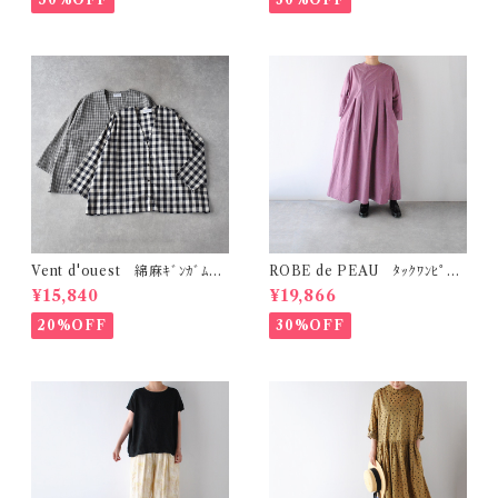
Vent d'ouest 綿麻ｷﾞﾝｶﾞﾑﾁｪ
ROBE de PEAU ﾀｯｸﾜﾝﾋﾟｰｽ
ｯｸ ﾉｰｶﾗｰｼﾞｬｹｯﾄ VE19621
(ﾌﾟﾗﾑ) R342
¥15,840
¥19,866
20%OFF
30%OFF