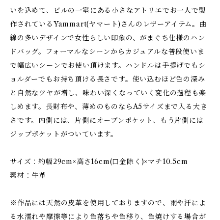
いを込めて、ビルの一室にある小さなアトリエでお一人で製
作されているYammart(ヤマート)さんのレザーアイテム。曲
線の多いデザインで女性らしい印象の、がまぐち仕様のハン
ドバッグ。フォーマルなシーンからカジュアルな普段使いま
で幅広いシーンでお使い頂けます。ハンドルは手提げでもシ
ョルダーでもお持ち頂ける長さです。使い込むほど色の深み
と自然なツヤが増し、味わい深くなっていく変化の過程も楽
しめます。長財布や、薄めのものならA5サイズまで入る大き
さです。内側には、片側にオープンポケット、もう片側には
ジップポケットがついています。
サイズ：約幅29cm×高さ16cm(口金除く)×マチ10.5cm
素材：牛革
※作品には天然の皮革を使用しておりますので、雨や汗によ
る水濡れや摩擦等により色落ちや色移り、色焼けする場合が