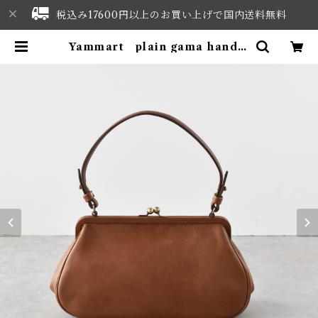
税込み17600円以上のお買い上げで国内送料無料
Yammart plain gama hand b
ag-round (ｱﾝﾃｨｰｸﾌﾞﾗｳﾝ) | NOR
THWEST SELECT