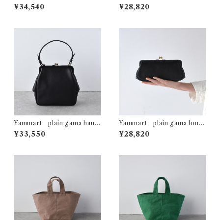
(ﾌﾞﾗｯｸ)
wallet (ｱﾝﾃｨｰｸﾌﾞﾗｳﾝ)
¥34,540
¥28,820
Yammart plain gama hand
Yammart plain gama long
bag-square (black)
wallet (ﾌﾞﾗｯｸ)
¥33,550
¥28,820