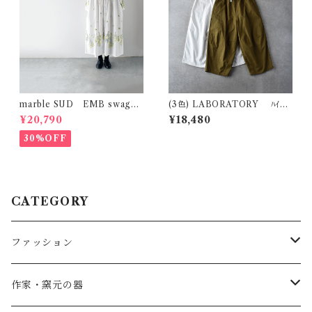
marble SUD EMB swag
(3色) LABORATORY ﾊｲｶｳ
(綿) ｼｬﾂﾜﾝﾋﾟｰｽ (ﾎﾜｲﾄ)
ﾝﾄﾂｲﾙ ﾆｰﾀﾞｰﾂﾊﾟﾝﾂ LA491
¥20,790
¥18,480
30%OFF
CATEGORY
ファッション
SALE
作家・窯元の器