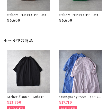
ateliers PENELOPE ｽｸｴｱ
ateliers PENELOPE ｽｸｴｱ
ﾊﾞｯｸﾞ (ｸﾞﾚｰ)
ﾊﾞｯｸﾞ (ｸﾞﾘｰﾝ)
¥6,600
¥6,600
セール中の商品
Atelier d'antan Aubert ｺｯ
sasanqua by trees ｶｹｱｲﾜﾝ
ﾄﾝﾁｭﾆｯｸ (ﾌﾞﾗｯｸ)
ﾋﾟｰｽ AN-318
¥13,750
¥17,710
50%OFF
30%OFF