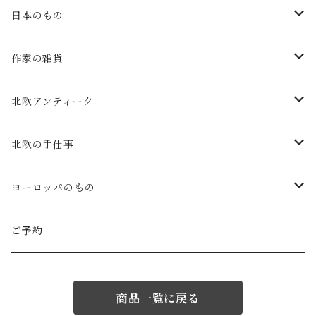
atelier naruse
矢島操(器)
日本のもの
atelier naruse (ﾌｫｰﾏﾙ)
小鹿田焼の器
コーヒーの道具
作家の雑貨
MAGALI
中川紀夫(器)
鳥越の竹細工(岩手)
habotan
北欧アンティーク
Gauze#
斉藤幸代（器）
わら細工たくぼ(宮崎)
幸生窯
ARABIA・iittala
北欧の手仕事
ROBE de PEAU
icura(木工）
南部鉄器(岩手)
kitona(木製ﾌﾞﾛｰﾁ)
グラスウェア
白樺の雑貨
ヨーロッパのもの
LABORATORY
でく工房(ガラス)
佐渡の釜敷(新潟)
edge(革ﾌﾞﾛｰﾁ)
Kronjyden/B&G
白樺のオーナメント
スウェーデン
ご予約
Almedhals (ｷｯﾁﾝﾀｵﾙ)
ichi Antiquités
ｶﾞﾗｽ工房橙(ガラス)
日本の台所道具
小園さやか(陶ﾌﾞﾛｰﾁ)
Gustavsberg
リトアニアの民芸品
ノルウェー
商品一覧に戻る
Coltello (ｶﾄﾗﾘｰ)
Bjorklund (ｹｰｷｻｰﾊﾞｰ)