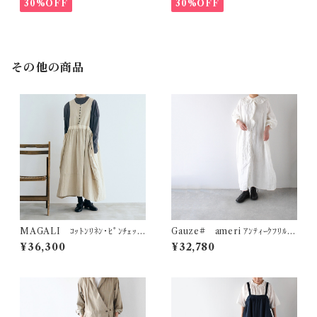
30%OFF
30%OFF
その他の商品
MAGALI ｺｯﾄﾝﾘﾈﾝ･ﾋﾟﾝﾁｪｯ
Gauze# ameri ｱﾝﾃｨｰｸﾌﾘﾙﾜﾝ
ｸ･ﾀﾌﾞﾘｴﾜﾝﾋﾟｰｽ (ｻﾝﾄﾞﾍﾞｰｼﾞｭ)
ﾋﾟｰｽ (ﾛｲﾔﾙﾎﾜｲﾄ) G1162
¥36,300
¥32,780
OP205BE