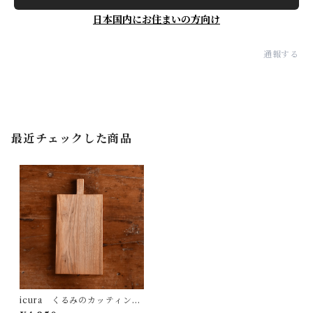
日本国内にお住まいの方向け
通報する
最近チェックした商品
icura くるみのカッティング
ボード