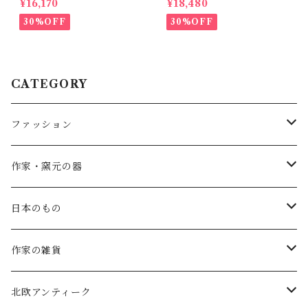
¥16,170
¥18,480
9
3
30%OFF
30%OFF
CATEGORY
ファッション
SALE
作家・窯元の器
atelier naruse
矢島操(器)
日本のもの
atelier naruse (ﾌｫｰﾏﾙ)
小鹿田焼の器
コーヒーの道具
作家の雑貨
MAGALI
中川紀夫(器)
鳥越の竹細工(岩手)
habotan
北欧アンティーク