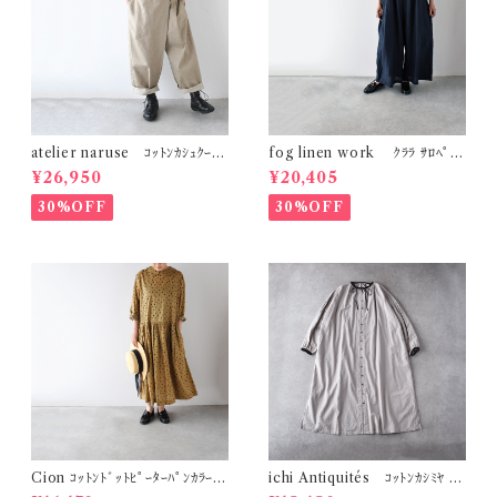
atelier naruse ｺｯﾄﾝｶｼｭｸｰﾙ
fog linen work ｸﾗﾗ ｻﾛﾍﾟｯﾄ
ｼﾞｬﾝﾌﾟｽｰﾂ (ﾍﾞｲｼﾞｭ) h05110
( ﾆｭｲ(ﾈｲﾋﾞｰ系)) LWC034
¥26,950
¥20,405
30%OFF
30%OFF
Cion ｺｯﾄﾝﾄﾞｯﾄﾋﾟｰﾀｰﾊﾟﾝｶﾗｰﾜﾝ
ichi Antiquités ｺｯﾄﾝｶｼﾐﾔ ﾊﾞ
ﾋﾟｰｽ (ｵﾘｰﾌﾞﾌﾞﾗｳﾝ) 19-2525
ｲｶﾗｰﾜﾝﾋﾟｰｽ (ﾅﾁｭﾗﾙ) 110061