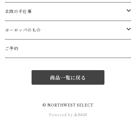
Gauze#
斉藤幸代（器）
わら細工たくぼ(宮崎)
幸生窯
ARABIA・iittala
北欧の手仕事
ROBE de PEAU
icura(木工）
南部鉄器(岩手)
kitona(木製ﾌﾞﾛｰﾁ)
グラスウェア
白樺の雑貨
ヨーロッパのもの
LABORATORY
でく工房(ガラス)
佐渡の釜敷(新潟)
edge(革ﾌﾞﾛｰﾁ)
Kronjyden/B&G
白樺のオーナメント
スウェーデン
ご予約
Almedhals (ｷｯﾁﾝﾀｵﾙ)
ichi Antiquités
ｶﾞﾗｽ工房橙(ガラス)
日本の台所道具
小園さやか(陶ﾌﾞﾛｰﾁ)
Gustavsberg
リトアニアの民芸品
ノルウェー
商品一覧に戻る
Coltello (ｶﾄﾗﾘｰ)
Bjorklund (ｹｰｷｻｰﾊﾞｰ)
Atelier d'antan (ｳｪｱ)
十二月窯(器)
ガラスの保存瓶
ninon(白樺ﾌﾞﾛｰﾁ)
Rorstrand・Gefle
ラトビアの民芸品
イギリス
Jonas (ｽﾃﾝﾚｽ)
Creamore Mill (木製品)
Atelier d'antan (ｱｸｾｻﾘｰ)
室井夏実(器)
工房アイザワ(新潟)
ao11(ﾌﾞﾛｰﾁ)
デンマークの陶器
白樺のかご
フィンランド
© NORTHWEST SELECT
Powered by
price & Kensington (ﾃｨｰﾎﾟｯﾄ)
シロクマ貯金箱
Charpentier de Vaisseau
若菜綾子(器）
柳宗理デザイン
h.u.g(ｵﾌﾞｼﾞｪ・ﾌﾞﾛｰﾁ)
ノルウェーの陶器
ドイツ