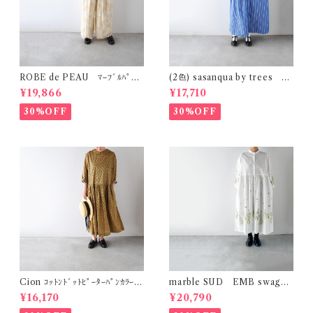
ROBE de PEAU ﾏｰﾌﾞﾙﾊﾟﾀｰ
(2色) sasanqua by trees ｶｹ
ﾝ ﾜｲﾄﾞﾊﾟﾝﾂ (ｽｷﾝﾏｰﾌﾞﾙ(ｲｴﾛｰ系)
ｱｲﾜﾝﾋﾟｰｽ AN-318
¥19,866
¥17,710
) R303
30%OFF
30%OFF
Cion ｺｯﾄﾝﾄﾞｯﾄﾋﾟｰﾀｰﾊﾟﾝｶﾗｰﾜﾝ
marble SUD EMB swag
ﾋﾟｰｽ (ｵﾘｰﾌﾞﾌﾞﾗｳﾝ) 19-2525
(綿) ｼｬﾂﾜﾝﾋﾟｰｽ (ﾎﾜｲﾄ)
¥16,170
¥20,790
9