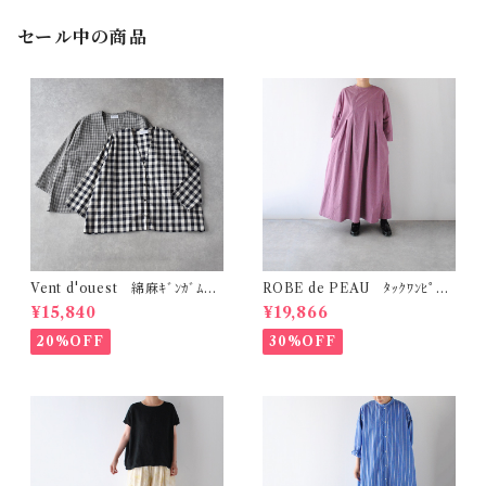
セール中の商品
Vent d'ouest 綿麻ｷﾞﾝｶﾞﾑﾁｪ
ROBE de PEAU ﾀｯｸﾜﾝﾋﾟｰｽ
ｯｸ ﾉｰｶﾗｰｼﾞｬｹｯﾄ VE19621
(ﾌﾟﾗﾑ) R342
¥15,840
¥19,866
20%OFF
30%OFF