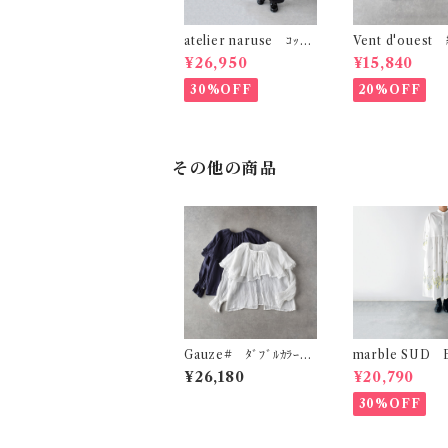
atelier naruse ｺｯﾄﾝ
Vent d'ouest
ｶｼｭｸｰﾙｼﾞｬﾝﾌﾟｽｰﾂ (ﾌﾞﾗ
ﾝｶﾞﾑﾁｪｯｸ ﾉｰｶﾗｰ
¥26,950
¥15,840
ｯｸ) h05110
ﾄ VE19621
30%OFF
20%OFF
その他の商品
Gauze# ﾀﾞﾌﾞﾙｶﾗｰﾋﾟ
marble SUD
ｴﾛﾌﾞﾗｳｽ G1185
swag (綿) ｼｬﾂﾜ
¥26,180
¥20,790
(ﾎﾜｲﾄ)
30%OFF