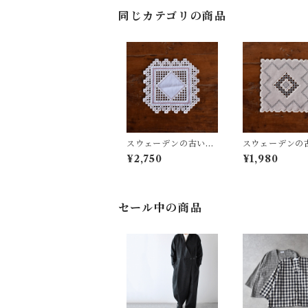
同じカテゴリの商品
スウェーデンの古いハ
スウェーデンの
ーダンガークロス (ピ
ーダンガークロス
¥2,750
¥1,980
ンク) ④
ベンダー) ⑥
セール中の商品