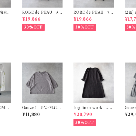
 綿麻ｷﾞ
ROBE de PEAU ﾀｯ
ROBE de PEAU ﾏｰ
(2色) 
ｼﾞｬｹｯ
ｸﾜﾝﾋﾟｰｽ(ﾌﾟﾗﾑ) R34
ﾌﾞﾙﾊﾟﾀｰﾝ ﾜｲﾄﾞﾊﾟﾝﾂ (ｽ
ees 
¥19,866
¥19,866
¥17,
2
ｷﾝﾏｰﾌﾞﾙ(ｲｴﾛｰ系) ) R
N-31
303
30%OFF
30%OFF
30%
 EMB
Gauze# ﾀｲﾆｰﾌﾘﾙﾌﾟﾙ
fog linen work ﾆｯｷ
Gauz
ﾝﾋﾟｰｽ
ｵｰﾊﾞｰ (ｸﾞﾚｰｼﾞｭ) G11
ｰ ﾜﾝﾋﾟｰｽ (ﾌﾞﾗｯｸ) L
ｽｲｯﾁﾝ
¥11,880
¥20,790
¥29,
96
WC014
(ﾎﾜｲﾄ
30%OFF