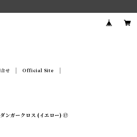
問合せ
Official Site
ンガークロス (イエロー) ⑰