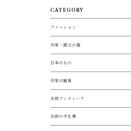
CATEGORY
ファッション
SALE
作家・窯元の器
atelier naruse
矢島操(器)
日本のもの
atelier naruse (ﾌｫｰﾏﾙ)
小鹿田焼の器
コーヒーの道具
作家の雑貨
MAGALI
中川紀夫(器)
鳥越の竹細工(岩手)
habotan
北欧アンティーク
Gauze#
斉藤幸代（器）
わら細工たくぼ(宮崎)
幸生窯
ARABIA・iittala
北欧の手仕事