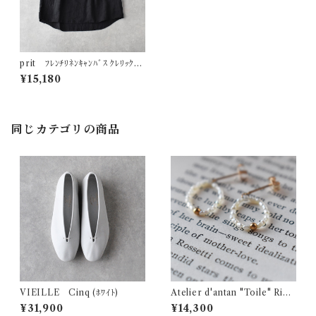
prit ﾌﾚﾝﾁﾘﾈﾝｷｬﾝﾊﾞｽ ｸﾚﾘｯｸｽﾘ
ｰﾌﾞﾚｽﾌﾟﾙｵｰﾊﾞｰ (ｸﾛ) P81627
¥15,180
同じカテゴリの商品
VIEILLE Cinq (ﾎﾜｲﾄ)
Atelier d'antan "Toile" Rice
Pearl Pierce
¥31,900
¥14,300