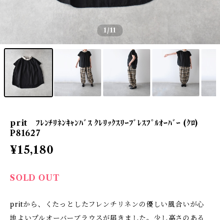
1
/11
prit ﾌﾚﾝﾁﾘﾈﾝｷｬﾝﾊﾞｽ ｸﾚﾘｯｸｽﾘｰﾌﾞﾚｽﾌﾟﾙｵｰﾊﾞｰ (ｸﾛ)
P81627
¥15,180
SOLD OUT
pritから、くたっとしたフレンチリネンの優しい風合いが心
地よいプルオーバーブラウスが届きました。少し高さのある