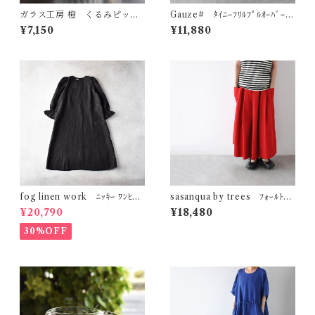
ガラス工房 橙 くるみピッチ
Gauze# ﾀｲﾆｰﾌﾘﾙﾌﾟﾙｵｰﾊﾞｰ
ャー（ストレート・しのぎ）
(ｸﾞﾚｰｼﾞｭ) G1196
¥7,150
¥11,880
fog linen work ﾆｯｷｰ ﾜﾝﾋﾟｰ
sasanqua by trees ﾌｫｰﾙﾄﾞｽ
ｽ (ﾌﾞﾗｯｸ) LWC014
ｶｰﾄ (ﾚｯﾄﾞ) AN-312
¥20,790
¥18,480
30%OFF