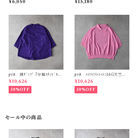
¥6,050
¥15,180
prit 綾ﾀﾞﾝﾌﾟ 7分袖ｽﾀﾝﾄﾞｶﾗｰ
prit ﾊｲﾂｲｽﾄｺｯﾄﾝ16G天竺編
ｼｬﾂ (ﾊﾟｰﾌﾟﾙ) P81635
み 襟付き5分袖ﾜｲﾄﾞﾌﾟﾙｵｰﾊﾞｰ
¥10,626
¥10,626
(ﾋﾟﾝｸ) P916108
30%OFF
30%OFF
セール中の商品