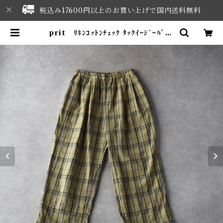
税込み17600円以上のお買い上げで国内送料無料
prit ﾘﾈﾝｺｯﾄﾝﾁｪｯｸ ﾀｯｸｲｰｼﾞｰﾊﾟﾝﾂ
(ｶｰｷﾍﾞｰｼﾞｭ) P71609 | NORTH
WEST SELECT