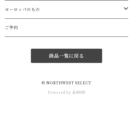
ROBE de PEAU
icura(木工）
南部鉄器(岩手)
kitona(木製ﾌﾞﾛｰﾁ)
グラスウェア
白樺の雑貨
ヨーロッパのもの
LABORATORY
でく工房(ガラス)
佐渡の釜敷(新潟)
edge(革ﾌﾞﾛｰﾁ)
Kronjyden/B&G
白樺のオーナメント
スウェーデン
ご予約
Almedhals (ｷｯﾁﾝﾀｵﾙ)
ichi Antiquités
ｶﾞﾗｽ工房橙(ガラス)
日本の台所道具
小園さやか(陶ﾌﾞﾛｰﾁ)
Gustavsberg
リトアニアの民芸品
ノルウェー
商品一覧に戻る
Coltello (ｶﾄﾗﾘｰ)
Bjorklund (ｹｰｷｻｰﾊﾞｰ)
Atelier d'antan (ｳｪｱ)
十二月窯(器)
ガラスの保存瓶
ninon(白樺ﾌﾞﾛｰﾁ)
Rorstrand・Gefle
ラトビアの民芸品
イギリス
Jonas (ｽﾃﾝﾚｽ)
Creamore Mill (木製品)
Atelier d'antan (ｱｸｾｻﾘｰ)
室井夏実(器)
工房アイザワ(新潟)
ao11(ﾌﾞﾛｰﾁ)
デンマークの陶器
白樺のかご
フィンランド
© NORTHWEST SELECT
Powered by
price & Kensington (ﾃｨｰﾎﾟｯﾄ)
シロクマ貯金箱
Charpentier de Vaisseau
若菜綾子(器）
柳宗理デザイン
h.u.g(ｵﾌﾞｼﾞｪ・ﾌﾞﾛｰﾁ)
ノルウェーの陶器
ドイツ
Burgon&Ball (園芸はさみ)
蚊取り線香入れ
Trendglas(ｳｫｰﾀｰｹﾄﾙ)
prit / RINEN
庄司千晶(器)
伊賀土鍋(三重)
にしおゆき(土人形)
Lisa larson
sussex Trng (ﾊﾞｽｹｯﾄ)