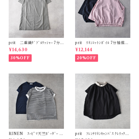
prit 二重織ﾀﾞﾌﾞﾙﾜｯｼｬｰ 7分
prit ﾘﾈﾝｺｯﾄﾝﾎﾞｲﾙ 7分袖裾ｺﾞ
袖ﾎﾞﾄﾙﾈｯｸﾜﾝﾋﾟｰｽ (ｸﾞﾚｰ) P8
ﾑｺｸｰﾝﾌﾟﾙｵｰﾊﾞｰ P81511
¥14,630
¥12,144
1508
30%OFF
20%OFF
RINEN ｽｰﾋﾟﾏ天竺ﾎﾞｰﾀﾞｰ ﾌﾚ
prit ﾌﾚﾝﾁﾘﾈﾝｷｬﾝﾊﾞｽ ｸﾚﾘｯｸｽﾘ
ﾝﾁｽﾘｰﾌﾞ R19622
ｰﾌﾞﾚｽﾌﾟﾙｵｰﾊﾞｰ (ｸﾛ) P81627