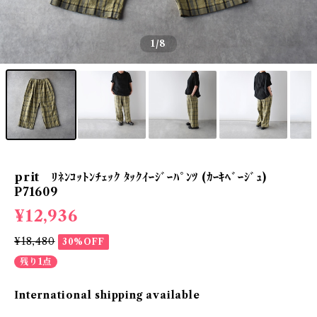
1
/8
prit ﾘﾈﾝｺｯﾄﾝﾁｪｯｸ ﾀｯｸｲｰｼﾞｰﾊﾟﾝﾂ (ｶｰｷﾍﾞｰｼﾞｭ)
P71609
¥12,936
¥18,480
30%OFF
残り1点
International shipping available