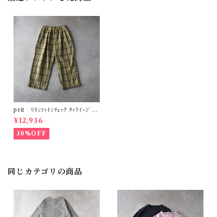
prit ﾘﾈﾝｺｯﾄﾝﾁｪｯｸ ﾀｯｸｲｰｼﾞｰ
ﾊﾟﾝﾂ (ｶｰｷﾍﾞｰｼﾞｭ) P71609
¥12,936
30%OFF
同じカテゴリの商品