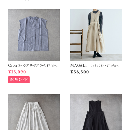
Cion ｺｯﾄﾝﾌﾟﾘｰﾂﾌﾞﾗｳｽ (ﾌﾞﾙｰ
MAGALI ｺｯﾄﾝﾘﾈﾝ･ﾋﾟﾝﾁｪｯ
ｸﾞﾚｰ (ｸﾞﾚｰ系)) 19-16231
ｸ･ﾀﾌﾞﾘｴﾜﾝﾋﾟｰｽ (ｻﾝﾄﾞﾍﾞｰｼﾞｭ)
¥13,090
¥36,300
OP205BE
30%OFF