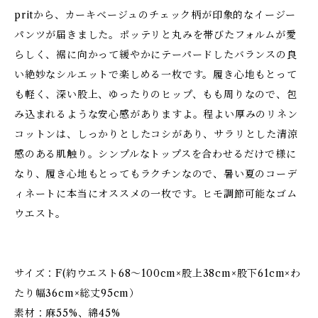
pritから、カーキベージュのチェック柄が印象的なイージー
パンツが届きました。ポッテリと丸みを帯びたフォルムが愛
らしく、裾に向かって緩やかにテーパードしたバランスの良
い絶妙なシルエットで楽しめる一枚です。履き心地もとって
も軽く、深い股上、ゆったりのヒップ、もも周りなので、包
み込まれるような安心感がありますよ。程よい厚みのリネン
コットンは、しっかりとしたコシがあり、サラリとした清涼
感のある肌触り。シンプルなトップスを合わせるだけで様に
なり、履き心地もとってもラクチンなので、暑い夏のコーデ
ィネートに本当にオススメの一枚です。ヒモ調節可能なゴム
ウエスト。
サイズ：F(約ウエスト68～100cm×股上38cm×股下61cm×わ
たり幅36cm×総丈95cm）
素材：麻55%、綿45%