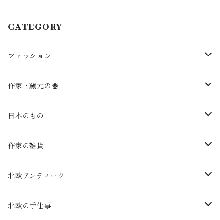
CATEGORY
ファッション
SALE
作家・窯元の器
atelier naruse
矢島操(器)
日本のもの
atelier naruse (ﾌｫｰﾏﾙ)
小鹿田焼の器
コーヒーの道具
作家の雑貨
MAGALI
中川紀夫(器)
鳥越の竹細工(岩手)
habotan
北欧アンティーク
Gauze#
斉藤幸代（器）
わら細工たくぼ(宮崎)
幸生窯
ARABIA・iittala
北欧の手仕事