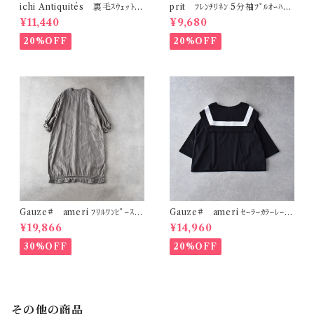
ichi Antiquités 裏毛ｽｳｪｯﾄﾏｷ
prit ﾌﾚﾝﾁﾘﾈﾝ 5分袖ﾌﾟﾙｵｰﾊﾞｰ
ｼｽｶｰﾄ (ｸﾞﾚｰ) 1101152
(ｸﾛ) P82643
¥11,440
¥9,680
20%OFF
20%OFF
Gauze# ameri ﾌﾘﾙﾜﾝﾋﾟｰｽ
Gauze# ameri ｾｰﾗｰｶﾗｰﾚｰｽ
(ﾌｪｰﾄﾞｸﾞﾚｰ) G1163
ﾌﾟﾙｵｰﾊﾞｰ (ﾌﾞﾗｯｸ) G1175
¥19,866
¥14,960
30%OFF
20%OFF
その他の商品