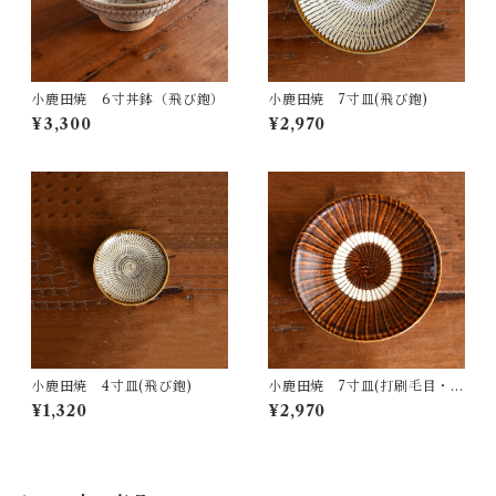
小鹿田焼 6寸丼鉢（飛び鉋）
小鹿田焼 7寸皿(飛び鉋)
¥3,300
¥2,970
小鹿田焼 4寸皿(飛び鉋)
小鹿田焼 7寸皿(打刷毛目・
飴)
¥1,320
¥2,970