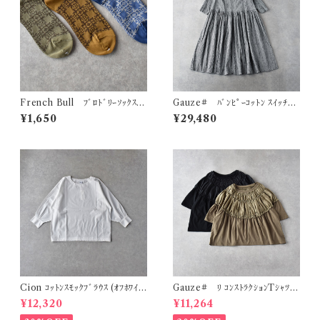
French Bull ﾌﾞﾛﾄﾞﾘｰｿｯｸｽ
Gauze# ﾊﾞﾝﾋﾟｰｺｯﾄﾝ ｽｲｯﾁﾝ
11-26254
ｸﾞｷﾞｬｻﾞｰﾜﾝﾋﾟｰｽ (ﾎﾜｲﾄ×ﾌﾞﾗｯｸ)
¥1,650
¥29,480
G1194
Cion ｺｯﾄﾝｽﾓｯｸﾌﾞﾗｳｽ (ｵﾌﾎﾜｲﾄ)
Gauze# ﾘ ｺﾝｽﾄﾗｸｼｮﾝTｼｬﾂ
19-14231
G1193
¥12,320
¥11,264