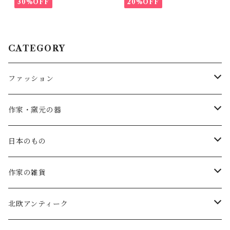
30%OFF
20%OFF
CATEGORY
ファッション
SALE
作家・窯元の器
atelier naruse
矢島操(器)
日本のもの
atelier naruse (ﾌｫｰﾏﾙ)
小鹿田焼の器
コーヒーの道具
作家の雑貨
MAGALI
中川紀夫(器)
鳥越の竹細工(岩手)
habotan
北欧アンティーク