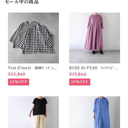
セール中の商品
Vent d'ouest 綿麻ｷﾞﾝｶﾞﾑﾁｪ
ROBE de PEAU ﾀｯｸﾜﾝﾋﾟｰｽ
ｯｸ ﾉｰｶﾗｰｼﾞｬｹｯﾄ VE19621
(ﾌﾟﾗﾑ) R342
¥15,840
¥19,866
20%OFF
30%OFF