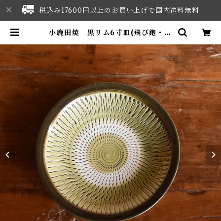
税込み17600円以上のお買い上げで国内送料無料
小鹿田焼 黒リム6寸皿(飛び鉋・グ
リーン) | NORTHWEST SELE
CT