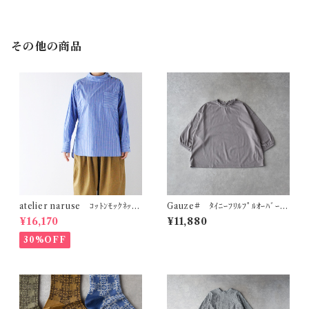
その他の商品
atelier naruse ｺｯﾄﾝﾓｯｸﾈｯｸ
Gauze# ﾀｲﾆｰﾌﾘﾙﾌﾟﾙｵｰﾊﾞｰ
ﾌﾞﾗｳｽ ～ｽﾄﾗｲﾌﾟ～ (ﾌﾞﾙｰｽﾄﾗｲ
(ｸﾞﾚｰｼﾞｭ) G1196
¥16,170
¥11,880
ﾌﾟ) F02089＿B
30%OFF