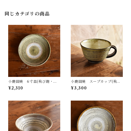
同じカテゴリの商品
小鹿田焼 6寸皿(飛び鉋・グ
小鹿田焼 スープカップ(飛び
リーン)
鉋・グリーン)
¥2,310
¥3,300