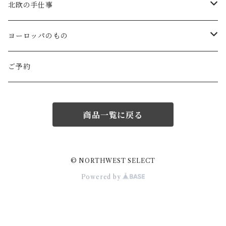
Gauze#
斉藤幸代（器）
わら細工たくぼ(宮崎)
幸生窯
ARABIA・iittala
北欧の手仕事
ROBE de PEAU
icura(木工）
南部鉄器(岩手)
kitona(木製ﾌﾞﾛｰﾁ)
グラスウェア
白樺の雑貨
ヨーロッパのもの
LABORATORY
でく工房(ガラス)
佐渡の釜敷(新潟)
edge(革ﾌﾞﾛｰﾁ)
Kronjyden/B&G
白樺のオーナメント
スウェーデン
ご予約
Almedhals (ｷｯﾁﾝﾀｵﾙ)
ichi Antiquités
ｶﾞﾗｽ工房橙(ガラス)
日本の台所道具
小園さやか(陶ﾌﾞﾛｰﾁ)
Gustavsberg
リトアニアの民芸品
ノルウェー
商品一覧に戻る
Coltello (ｶﾄﾗﾘｰ)
Bjorklund (ｹｰｷｻｰﾊﾞｰ)
Atelier d'antan (ｳｪｱ)
十二月窯(器)
ガラスの保存瓶
ninon(白樺ﾌﾞﾛｰﾁ)
Rorstrand・Gefle
ラトビアの民芸品
イギリス
Jonas (ｽﾃﾝﾚｽ)
Creamore Mill (木製品)
Atelier d'antan (ｱｸｾｻﾘｰ)
室井夏実(器)
工房アイザワ(新潟)
ao11(ﾌﾞﾛｰﾁ)
デンマークの陶器
白樺のかご
フィンランド
© NORTHWEST SELECT
Powered by
price & Kensington (ﾃｨｰﾎﾟｯﾄ)
シロクマ貯金箱
Charpentier de Vaisseau
若菜綾子(器）
柳宗理デザイン
h.u.g(ｵﾌﾞｼﾞｪ・ﾌﾞﾛｰﾁ)
ノルウェーの陶器
ドイツ
Burgon&Ball (園芸はさみ)
蚊取り線香入れ
Trendglas(ｳｫｰﾀｰｹﾄﾙ)
prit / RINEN
庄司千晶(器)
伊賀土鍋(三重)
にしおゆき(土人形)
Lisa larson