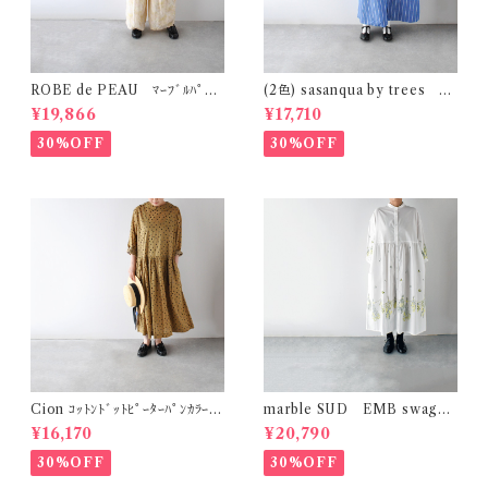
ROBE de PEAU ﾏｰﾌﾞﾙﾊﾟﾀｰ
(2色) sasanqua by trees ｶｹ
ﾝ ﾜｲﾄﾞﾊﾟﾝﾂ (ｽｷﾝﾏｰﾌﾞﾙ(ｲｴﾛｰ系)
ｱｲﾜﾝﾋﾟｰｽ AN-318
¥19,866
¥17,710
) R303
30%OFF
30%OFF
Cion ｺｯﾄﾝﾄﾞｯﾄﾋﾟｰﾀｰﾊﾟﾝｶﾗｰﾜﾝ
marble SUD EMB swag
ﾋﾟｰｽ (ｵﾘｰﾌﾞﾌﾞﾗｳﾝ) 19-2525
(綿) ｼｬﾂﾜﾝﾋﾟｰｽ (ﾎﾜｲﾄ)
¥16,170
¥20,790
9
30%OFF
30%OFF