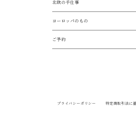
Gauze#
斉藤幸代（器）
わら細工たくぼ(宮崎)
幸生窯
ARABIA・iittala
北欧の手仕事
ROBE de PEAU
icura(木工）
南部鉄器(岩手)
kitona(木製ﾌﾞﾛｰﾁ)
グラスウェア
白樺の雑貨
ヨーロッパのもの
LABORATORY
でく工房(ガラス)
佐渡の釜敷(新潟)
edge(革ﾌﾞﾛｰﾁ)
Kronjyden/B&G
白樺のオーナメント
スウェーデン
ご予約
Almedhals (ｷｯﾁﾝﾀｵﾙ)
ichi Antiquités
ｶﾞﾗｽ工房橙(ガラス)
日本の台所道具
小園さやか(陶ﾌﾞﾛｰﾁ)
Gustavsberg
リトアニアの民芸品
ノルウェー
Coltello (ｶﾄﾗﾘｰ)
Bjorklund (ｹｰｷｻｰﾊﾞｰ)
Atelier d'antan (ｳｪｱ)
十二月窯(器)
ガラスの保存瓶
ninon(白樺ﾌﾞﾛｰﾁ)
Rorstrand・Gefle
ラトビアの民芸品
イギリス
Jonas (ｽﾃﾝﾚｽ)
Creamore Mill (木製品)
Atelier d'antan (ｱｸｾｻﾘｰ)
室井夏実(器)
工房アイザワ(新潟)
ao11(ﾌﾞﾛｰﾁ)
デンマークの陶器
白樺のかご
フィンランド
プライバシーポリシー
特定商取引法に
price & Kensington (ﾃｨｰﾎﾟｯﾄ)
シロクマ貯金箱
Charpentier de Vaisseau
若菜綾子(器）
柳宗理デザイン
h.u.g(ｵﾌﾞｼﾞｪ・ﾌﾞﾛｰﾁ)
ノルウェーの陶器
ドイツ
Burgon&Ball (園芸はさみ)
蚊取り線香入れ
Trendglas(ｳｫｰﾀｰｹﾄﾙ)
prit / RINEN
庄司千晶(器)
伊賀土鍋(三重)
にしおゆき(土人形)
Lisa larson