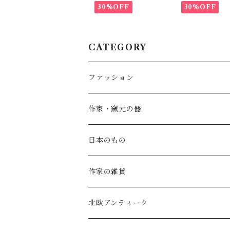
30%OFF
30%OFF
CATEGORY
ファッション
SALE
作家・窯元の器
atelier naruse
矢島操(器)
日本のもの
atelier naruse (ﾌｫｰﾏﾙ)
小鹿田焼の器
コーヒーの道具
作家の雑貨
MAGALI
中川紀夫(器)
鳥越の竹細工(岩手)
habotan
北欧アンティーク