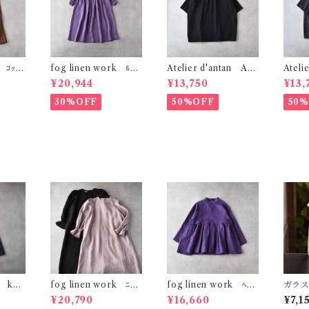
s ｺｯﾄﾝ
fog linen work ﾙﾋﾞ
Atelier d'antan Aub
Ateli
ﾊﾟﾝﾂ
ｰﾜﾝﾋﾟｰｽ (ｳﾞｨｵﾗｯｾ) L
ert ｺｯﾄﾝﾁｭﾆｯｸ (ﾌﾞﾗｯ
ert ｺ
¥20,944
¥13,750
¥13,
17
WA829
ｸ)
ｸﾞﾚｰ)
30%OFF
50%OFF
50
an kob
fog linen work ﾆｯｷ
fog linen work ﾍﾞﾃ
ガラス
ﾀﾞｰｸｸﾞ
ｰ ﾜﾝﾋﾟｰｽ LWC014
ｨ ﾄｯﾌﾟ (ﾐｭｰﾙ (ﾊﾟｰﾌﾟﾙ
ピッ
¥20,790
¥16,660
¥7,1
系)) LWC017
ト・