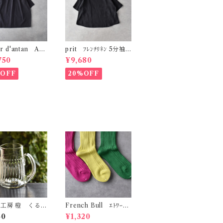
er d'antan Aub
prit ﾌﾚﾝﾁﾘﾈﾝ 5分袖
ｯﾄﾝﾁｭﾆｯｸ (ﾀﾞｰｸ
ﾌﾟﾙｵｰﾊﾞｰ (ｸﾛ) P826
750
¥9,680
43
%OFF
20%OFF
工房 橙 くるみ
French Bull ｴﾄﾜｰﾙｿ
チャー（ストレー
ｯｸｽ 11-06231
50
¥1,320
しのぎ）