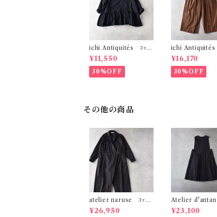
ichi Antiquités ｺｯﾄﾝ
ichi Antiquité
ﾘﾈﾝｷﾞﾝｶﾞﾑﾁｪｯｸ ﾌﾟﾙｵｰ
ﾘﾈﾝｽﾄﾗｲﾌﾟ ﾜｲﾄﾞ
¥11,550
¥16,170
ﾊﾞｰﾌﾞﾗｳｽ (ﾌﾞﾗｯｸ) 11
(ﾌﾞﾗｳﾝ) 11006
01107
30%OFF
30%OFF
その他の商品
atelier naruse ｺｯﾄﾝ
Atelier d'ant
ｶｼｭｸｰﾙｼﾞｬﾝﾌﾟｽｰﾂ (ﾌﾞﾗ
ell ｺｯﾄﾝﾄﾞﾚｽ (
¥26,950
¥23,100
ｯｸ) h05110
ﾚｰ)