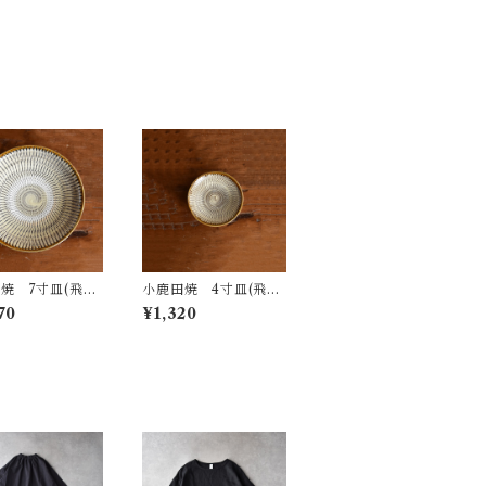
焼 7寸皿(飛び
小鹿田焼 4寸皿(飛び
鉋)
70
¥1,320