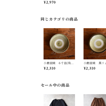
(飛び鉋・飴・丸)
¥2,970
同じカテゴリの商品
小鹿田焼 6寸皿(飛び
小鹿田焼 黒リ
鉋・グリーン)
皿(飛び鉋・グリ
¥2,310
¥2,310
セール中の商品