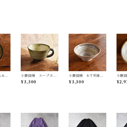
ム6寸
小鹿田焼 スープカッ
小鹿田焼 6寸丼鉢
小鹿田
ーン)
プ(飛び鉋・グリーン)
（飛び鉋）
鉋)
¥3,300
¥3,300
¥2,9