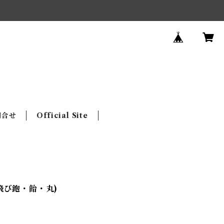
問合せ
Official Site
飛び鉋・飴・丸)