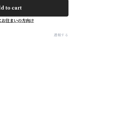
d to cart
にお住まいの方向け
通報する