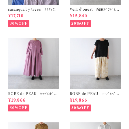
sasanqua by trees ｶｹｱｲﾜﾝ
Vent d'ouest 綿麻ｷﾞﾝｶﾞﾑﾁｪ
ﾋﾟｰｽ AN-318
ｯｸ ﾉｰｶﾗｰｼﾞｬｹｯﾄ VE19621
¥17,710
¥15,840
30%OFF
20%OFF
ROBE de PEAU ﾀｯｸﾜﾝﾋﾟｰｽ
ROBE de PEAU ﾏｰﾌﾞﾙﾊﾟﾀｰ
(ﾌﾟﾗﾑ) R342
ﾝ ﾜｲﾄﾞﾊﾟﾝﾂ (ｽｷﾝﾏｰﾌﾞﾙ(ｲｴﾛｰ系)
¥19,866
¥19,866
) R303
30%OFF
30%OFF