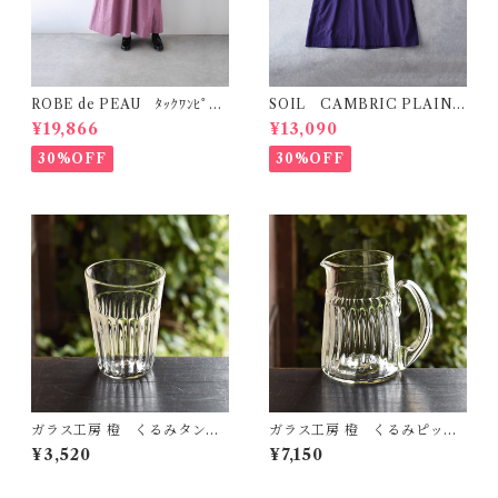
ROBE de PEAU ﾀｯｸﾜﾝﾋﾟｰｽ
SOIL CAMBRIC PLAIN ｸ
(ﾌﾟﾗﾑ) R342
ﾙｰﾈｯｸﾊﾞｯｸｻｲﾄﾞｷﾞｬｻﾞｰﾄﾞﾚｽ
¥19,866
¥13,090
(ﾊﾟｰﾌﾟﾙ) NSL25033
30%OFF
30%OFF
ガラス工房 橙 くるみタンブ
ガラス工房 橙 くるみピッチ
ラー・S（しのぎ）
ャー（ストレート・しのぎ）
¥3,520
¥7,150