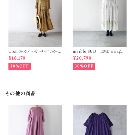
Cion ｺｯﾄﾝﾄﾞｯﾄﾋﾟｰﾀｰﾊﾟﾝｶﾗｰﾜﾝ
marble SUD EMB swag
ﾋﾟｰｽ (ｵﾘｰﾌﾞﾌﾞﾗｳﾝ) 19-2525
(綿) ｼｬﾂﾜﾝﾋﾟｰｽ (ﾎﾜｲﾄ)
¥16,170
¥20,790
9
30%OFF
30%OFF
その他の商品