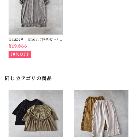
Gauze# ameri ﾌﾘﾙﾜﾝﾋﾟｰｽ
(ﾌｪｰﾄﾞｸﾞﾚｰ) G1163
¥19,866
30%OFF
同じカテゴリの商品