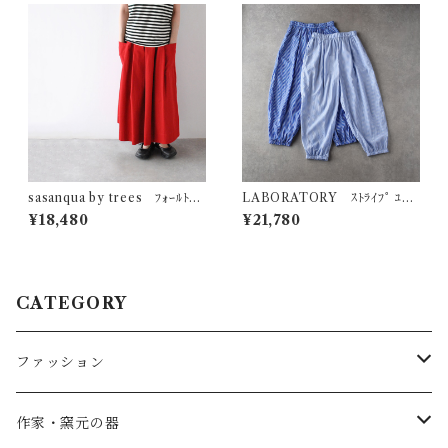
sasanqua by trees ﾌｫｰﾙﾄﾞｽ
LABORATORY ｽﾄﾗｲﾌﾟ ﾕｯｶ
ｶｰﾄ (ﾚｯﾄﾞ) AN-312
ﾊﾟﾝﾂ LA487
¥18,480
¥21,780
CATEGORY
ファッション
SALE
作家・窯元の器