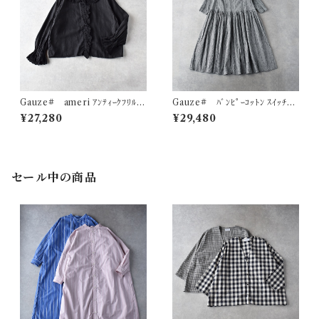
Gauze# ameri ｱﾝﾃｨｰｸﾌﾘﾙﾌﾞ
Gauze# ﾊﾞﾝﾋﾟｰｺｯﾄﾝ ｽｲｯﾁﾝ
ﾗｳｽ (ﾉﾜｰﾙ (ﾌﾞﾗｯｸ系)) G1160
ｸﾞｷﾞｬｻﾞｰﾜﾝﾋﾟｰｽ (ﾎﾜｲﾄ×ﾌﾞﾗｯｸ)
¥27,280
¥29,480
G1194
セール中の商品