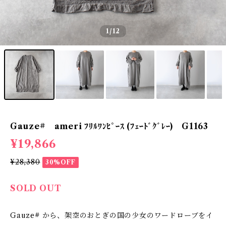
1
/12
Gauze# ameri ﾌﾘﾙﾜﾝﾋﾟｰｽ (ﾌｪｰﾄﾞｸﾞﾚｰ) G1163
¥19,866
¥28,380
30%OFF
SOLD OUT
Gauze# から、架空のおとぎの国の少女のワードローブをイ