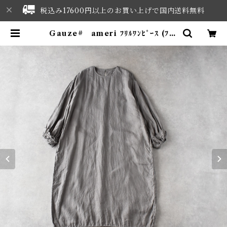
税込み17600円以上のお買い上げで国内送料無料
Gauze# ameri ﾌﾘﾙﾜﾝﾋﾟｰｽ (ﾌｪｰ
ﾄﾞｸﾞﾚｰ) G1163 | NORTHWES
T SELECT