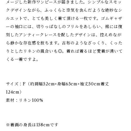
メージした新作ワンピースが届きました。シンプルなスモッ
クデザインながら、ふっくらと空気を含んだような絶妙なシ
ルエットで、とても美しく着て頂ける一枚です。ゴムギャザ
ーの袖口には、切りっぱなしのフリルをあしらい、裾には復
刻したアンティークレースを配したデザインは、控えめなが
ら静かな存在感を放ちます。古布のようなざっくり、くった
りとしたリネンの風合いも◎。着れば着るほど愛着が湧いて
くる一着ですよ。
サイズ：F（約肩幅52cm×身幅65cm×袖丈50cm着丈
124cm）
素材：リネン100%
※着画の身長は158cmです