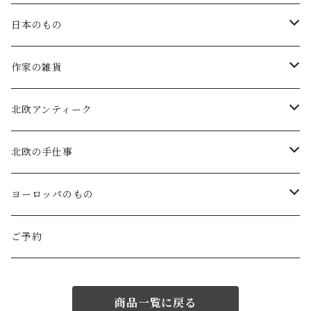
atelier naruse
矢島操(器)
日本のもの
atelier naruse (ﾌｫｰﾏﾙ)
小鹿田焼の器
コーヒーの道具
作家の雑貨
MAGALI
中川紀夫(器)
鳥越の竹細工(岩手)
habotan
北欧アンティーク
Gauze#
斉藤幸代（器）
わら細工たくぼ(宮崎)
幸生窯
ARABIA・iittala
北欧の手仕事
ROBE de PEAU
icura(木工）
南部鉄器(岩手)
kitona(木製ﾌﾞﾛｰﾁ)
グラスウェア
白樺の雑貨
ヨーロッパのもの
LABORATORY
でく工房(ガラス)
佐渡の釜敷(新潟)
edge(革ﾌﾞﾛｰﾁ)
Kronjyden/B&G
白樺のオーナメント
スウェーデン
ご予約
Almedhals (ｷｯﾁﾝﾀｵﾙ)
ichi Antiquités
ｶﾞﾗｽ工房橙(ガラス)
日本の台所道具
小園さやか(陶ﾌﾞﾛｰﾁ)
Gustavsberg
リトアニアの民芸品
ノルウェー
商品一覧に戻る