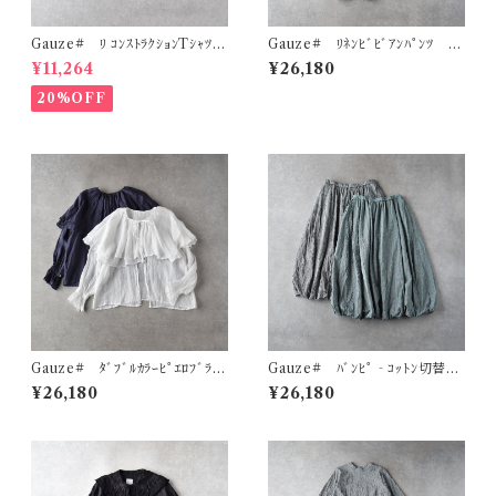
Gauze# ﾘ ｺﾝｽﾄﾗｸｼｮﾝTｼｬﾂ
Gauze# ﾘﾈﾝﾋﾞﾋﾞｱﾝﾊﾟﾝﾂ G
G1193
1187
¥11,264
¥26,180
20%OFF
Gauze# ﾀﾞﾌﾞﾙｶﾗｰﾋﾟｴﾛﾌﾞﾗｳ
Gauze# ﾊﾞﾝﾋﾟ‐ｺｯﾄﾝ切替ﾊﾞ
ｽ G1185
ﾙｰﾝｽｶｰﾄ G1198
¥26,180
¥26,180