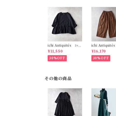
ichi Antiquités ｺｯﾄﾝ
ichi Antiquité
ﾘﾈﾝｷﾞﾝｶﾞﾑﾁｪｯｸ ﾌﾟﾙｵｰ
ﾘﾈﾝｽﾄﾗｲﾌﾟ ﾜｲﾄﾞ
¥11,550
¥16,170
ﾊﾞｰﾌﾞﾗｳｽ (ﾌﾞﾗｯｸ) 11
(ﾌﾞﾗｳﾝ) 11006
01107
30%OFF
30%OFF
その他の商品