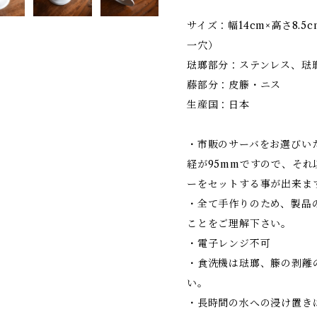
サイズ：幅14cm×高さ8.5
一穴）
琺瑯部分：ステンレス、琺
藤部分：皮籐・ニス
生産国：日本
・市販のサーバをお選びい
経が95mmですので、そ
ーをセットする事が出来ま
・全て手作りのため、製品
ことをご理解下さい。
・電子レンジ不可
・食洗機は琺瑯、籐の剥離
い。
・長時間の水への浸け置き