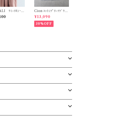
LI ﾗﾐｰﾘﾈﾝ･ﾀ
Cion ｺｯﾄﾝﾌﾟﾘｰﾂﾌﾞﾗｳｽ
ﾝﾋﾟｰｽ (ﾀﾞｽﾃｨｺｰﾗ
(ﾌﾞﾙｰｸﾞﾚｰ (ｸﾞﾚｰ系)) 1
400
¥13,090
P205PK
9-16231
30%OFF