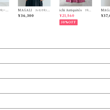
ﾈﾝ･ﾀ
MAGALI ｺｯﾄﾝﾘﾈﾝ･
ichi Antiquités ﾘﾈﾝｺ
MAGA
ﾚｽﾄｸﾞﾘ
ﾋﾟﾝﾁｪｯｸ･ﾀﾌﾞﾘｴﾜﾝﾋﾟｰｽ
ｯﾄﾝｷﾞﾝｶﾞﾑｼｬﾂﾜﾝﾋﾟｰｽ
ﾌﾞﾘｴﾜ
¥36,300
¥21,560
¥37,
(ﾁｬｺｰﾙ) OP205CH
(ﾋﾟﾝｸ×ｸﾞﾚｰ) 110090
ﾙ) O
5
30%OFF