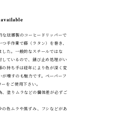
 available
的な琺瑯製のコーヒードリッパーで
一つ手作業で藤（ラタン）を巻き、
ました。一般的なスチールではな
付しているので、錆び止め処理がい
藤の持ち手は経年により色が深く変
いが増すのも魅力です。ペーパーフ
ターをご使用下さい。
為、塗りムラなどの個体差が必ずご
少の色ムラや黒ずみ、フシなどがあ