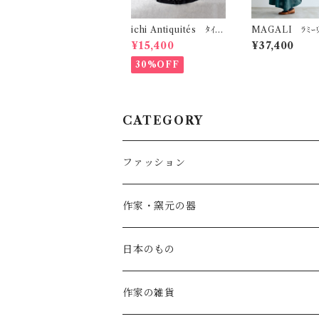
ichi Antiquités ﾀｲﾌﾟ
MAGALI ﾗﾐｰﾘ
ﾗｲﾀｰｺｯﾄﾝ切替ｷﾞｬｻﾞｰﾜ
ﾌﾞﾘｴﾜﾝﾋﾟｰｽ (ﾌｫ
¥15,400
¥37,400
ﾝﾋﾟｰｽ (ﾌﾞﾗｯｸ) 11003
ｰﾝ) OP205GR
16
30%OFF
CATEGORY
ファッション
SALE
作家・窯元の器
atelier naruse
矢島操(器)
日本のもの
atelier naruse (ﾌｫｰﾏﾙ)
小鹿田焼の器
コーヒーの道具
作家の雑貨