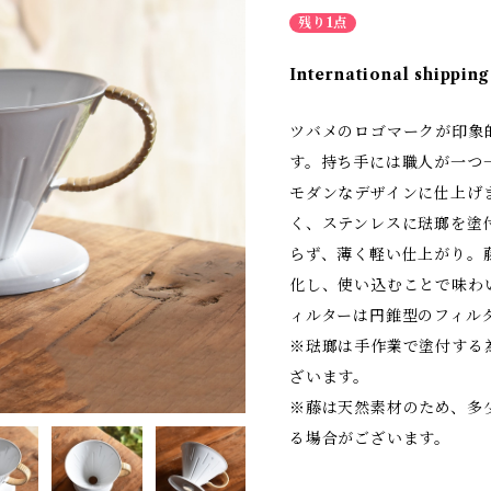
残り1点
International shipping
ツバメのロゴマークが印象
す。持ち手には職人が一つ
モダンなデザインに仕上げ
く、ステンレスに琺瑯を塗
らず、薄く軽い仕上がり。
化し、使い込むことで味わ
ィルターは円錐型のフィル
※琺瑯は手作業で塗付する
ざいます。
※藤は天然素材のため、多
る場合がございます。