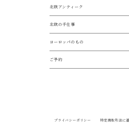
MAGALI
中川紀夫(器)
鳥越の竹細工(岩手)
habotan
北欧アンティーク
Gauze#
斉藤幸代（器）
わら細工たくぼ(宮崎)
幸生窯
ARABIA・iittala
北欧の手仕事
ROBE de PEAU
icura(木工）
南部鉄器(岩手)
kitona(木製ﾌﾞﾛｰﾁ)
グラスウェア
白樺の雑貨
ヨーロッパのもの
LABORATORY
でく工房(ガラス)
佐渡の釜敷(新潟)
edge(革ﾌﾞﾛｰﾁ)
Kronjyden/B&G
白樺のオーナメント
スウェーデン
ご予約
Almedhals (ｷｯﾁﾝﾀｵﾙ)
ichi Antiquités
ｶﾞﾗｽ工房橙(ガラス)
日本の台所道具
小園さやか(陶ﾌﾞﾛｰﾁ)
Gustavsberg
リトアニアの民芸品
ノルウェー
Coltello (ｶﾄﾗﾘｰ)
Bjorklund (ｹｰｷｻｰﾊﾞｰ)
Atelier d'antan (ｳｪｱ)
十二月窯(器)
ガラスの保存瓶
ninon(白樺ﾌﾞﾛｰﾁ)
Rorstrand・Gefle
ラトビアの民芸品
イギリス
Jonas (ｽﾃﾝﾚｽ)
Creamore Mill (木製品)
Atelier d'antan (ｱｸｾｻﾘｰ)
室井夏実(器)
工房アイザワ(新潟)
ao11(ﾌﾞﾛｰﾁ)
デンマークの陶器
白樺のかご
フィンランド
プライバシーポリシー
特定商取引法に
price & Kensington (ﾃｨｰﾎﾟｯﾄ)
シロクマ貯金箱