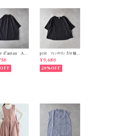
er d'antan Aub
prit ﾌﾚﾝﾁﾘﾈﾝ 5分袖
ｯﾄﾝﾁｭﾆｯｸ (ﾀﾞｰｸ
ﾌﾟﾙｵｰﾊﾞｰ (ｸﾛ) P826
750
¥9,680
43
%OFF
20%OFF