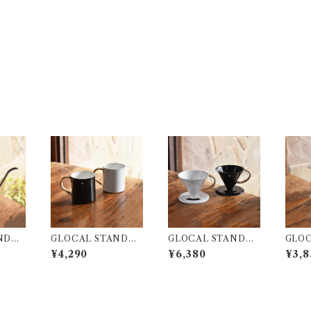
NDAR
GLOCAL STANDAR
GLOCAL STANDAR
GLOC
S TS
D PRODUCTS TS
D PRODUCTS TS
D P
¥4,290
¥6,380
¥3,8
ﾎﾟｯﾄ
UBAME ﾗﾀﾝ ﾏｸﾞｶｯﾌﾟ
UBAME ﾗﾀﾝ ﾄﾞﾘｯﾊﾟｰ
P ｺｰﾋ
ﾊﾞｰ)
(L)
(2人用)
ﾗﾙ)