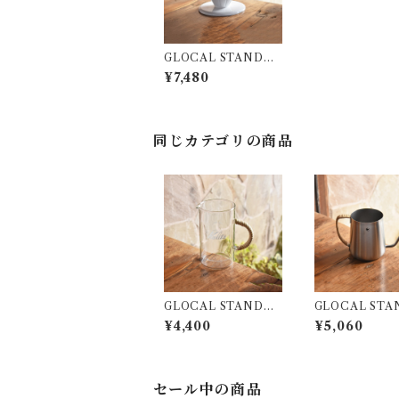
GLOCAL STANDAR
D PRODUCTS TS
¥7,480
UBAME ﾗﾀﾝ ﾄﾞﾘｯﾊﾟｰ
(4人用 / ﾎﾜｲﾄ)
同じカテゴリの商品
GLOCAL STANDAR
GLOCAL STA
D PRODUCTS GS
D PRODUCT
¥4,400
¥5,060
P ｺｰﾋｰｻｰﾊﾞｰ500 (ﾅﾁｭ
UBAME ﾄﾞﾘｯﾌﾟ
ﾗﾙ)
(390ml / ﾏｯﾄｼﾙ
セール中の商品