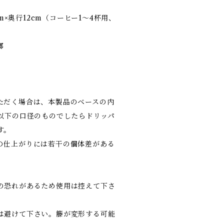
cm×奥行12cm（コーヒー1～4杯用、
瑯
ただく場合は、本製品のベースの内
れ以下の口径のものでしたらドリッパ
す。
の仕上がりには若干の個体差がある
の恐れがあるため使用は控えて下さ
は避けて下さい。籐が変形する可能