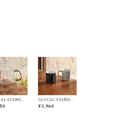
AL STANDAR
GLOCAL STANDAR
RODUCTS GS
D PRODUCTS TS
50
¥3,960
ｰｻｰﾊﾞｰ400 (ﾅﾁｭ
UBAME ﾗﾀﾝ ﾏｸﾞｶｯﾌﾟ
(M)