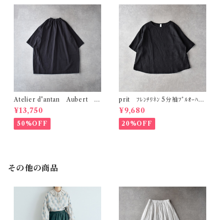
Atelier d'antan Aubert ｺｯ
prit ﾌﾚﾝﾁﾘﾈﾝ 5分袖ﾌﾟﾙｵｰﾊﾞｰ
ﾄﾝﾁｭﾆｯｸ (ﾀﾞｰｸｸﾞﾚｰ)
(ｸﾛ) P82643
¥13,750
¥9,680
50%OFF
20%OFF
その他の商品