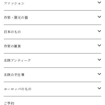
ファッション
SALE
作家・窯元の器
atelier naruse
矢島操(器)
日本のもの
atelier naruse (ﾌｫｰﾏﾙ)
小鹿田焼の器
コーヒーの道具
作家の雑貨
MAGALI
中川紀夫(器)
鳥越の竹細工(岩手)
habotan
北欧アンティーク
Gauze#
斉藤幸代（器）
わら細工たくぼ(宮崎)
幸生窯
ARABIA・iittala
北欧の手仕事
ROBE de PEAU
icura(木工）
南部鉄器(岩手)
kitona(木製ﾌﾞﾛｰﾁ)
グラスウェア
白樺の雑貨
ヨーロッパのもの
LABORATORY
でく工房(ガラス)
佐渡の釜敷(新潟)
edge(革ﾌﾞﾛｰﾁ)
Kronjyden/B&G
白樺のオーナメント
スウェーデン
ご予約