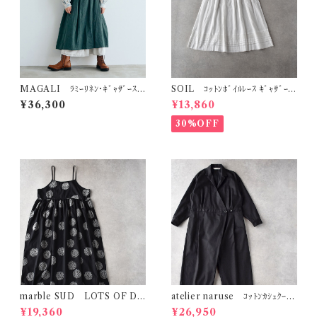
MAGALI ﾗﾐｰﾘﾈﾝ･ｷﾞｬｻﾞｰｽｶ
SOIL ｺｯﾄﾝﾎﾞｲﾙﾚｰｽ ｷﾞｬｻﾞｰｽ
ｰﾄ (ﾌｫﾚｽﾄｸﾞﾘｰﾝ) SK84GR
ｶｰﾄ (ﾎﾜｲﾄ) NSL26093
¥36,300
¥13,860
30%OFF
marble SUD LOTS OF DO
atelier naruse ｺｯﾄﾝｶｼｭｸｰﾙ
T ｷﾞｬｻﾞｰｷｬﾐﾜﾝﾋﾟｰｽ (ﾌﾞﾗｯｸ)
ｼﾞｬﾝﾌﾟｽｰﾂ (ﾌﾞﾗｯｸ) h05110
¥19,360
¥26,950