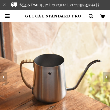
税込み17600円以上のお買い上げで国内送料無料
GLOCAL STANDARD PROD
UCTS TSUBAME ﾄﾞﾘｯﾌﾟﾎﾟｯﾄ
(390ml / ﾏｯﾄｼﾙﾊﾞｰ) | NORTHW
EST SELECT