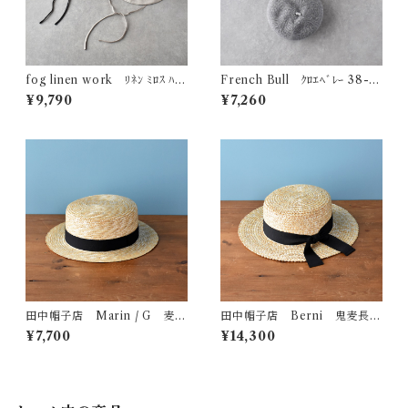
fog linen work ﾘﾈﾝ ﾐﾛｽ ﾊｯ
French Bull ｸﾛｴﾍﾞﾚｰ 38-01
ﾄ LWE147
231
¥9,790
¥7,260
田中帽子店 Marin / G 麦わ
田中帽子店 Berni 鬼麦長つ
らカンカン帽
ばカンカン帽
¥7,700
¥14,300