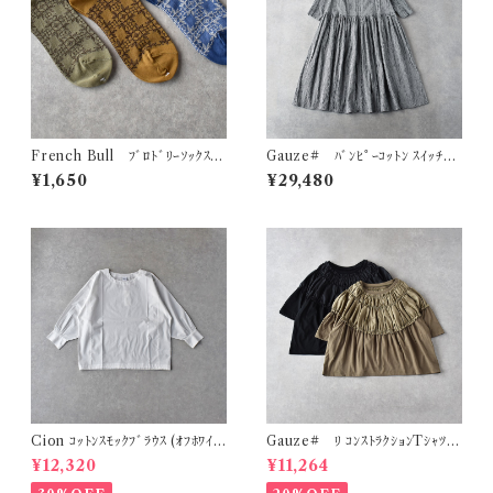
French Bull ﾌﾞﾛﾄﾞﾘｰｿｯｸｽ
Gauze# ﾊﾞﾝﾋﾟｰｺｯﾄﾝ ｽｲｯﾁﾝ
11-26254
ｸﾞｷﾞｬｻﾞｰﾜﾝﾋﾟｰｽ (ﾎﾜｲﾄ×ﾌﾞﾗｯｸ)
¥1,650
¥29,480
G1194
Cion ｺｯﾄﾝｽﾓｯｸﾌﾞﾗｳｽ (ｵﾌﾎﾜｲﾄ)
Gauze# ﾘ ｺﾝｽﾄﾗｸｼｮﾝTｼｬﾂ
19-14231
G1193
¥12,320
¥11,264