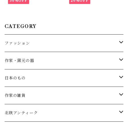
30%OFF
20%OFF
CATEGORY
ファッション
SALE
作家・窯元の器
atelier naruse
矢島操(器)
日本のもの
atelier naruse (ﾌｫｰﾏﾙ)
小鹿田焼の器
コーヒーの道具
作家の雑貨
MAGALI
中川紀夫(器)
鳥越の竹細工(岩手)
habotan
北欧アンティーク