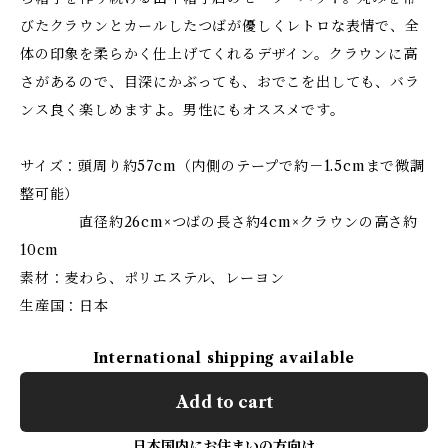
びたクラウンとカールしたつばが優しくレトロな表情で、全
体の印象を柔らかく仕上げてくれるデザイン。クラウンに高
さがあるので、目深にかぶっても、おでこを出しても、バラ
ンス良く楽しめますよ。男性にもオススメです。
サイズ：頭周り約57cm（内側のテープで約－1.5cmまで微調
整可能）
直径約26cm×つばの長さ約4cm×クラウンの高さ約
10cm
素材：麦わら、ポリエステル、レーヨン
生産国：日本
International shipping available
Add to cart
日本国内にお住まいの方向け