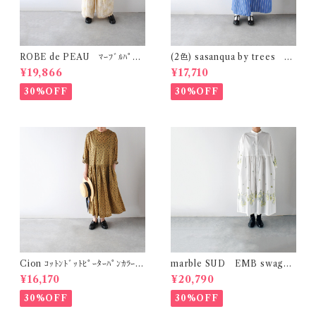
ROBE de PEAU ﾏｰﾌﾞﾙﾊﾟﾀｰ
(2色) sasanqua by trees ｶｹ
ﾝ ﾜｲﾄﾞﾊﾟﾝﾂ (ｽｷﾝﾏｰﾌﾞﾙ(ｲｴﾛｰ系)
ｱｲﾜﾝﾋﾟｰｽ AN-318
¥19,866
¥17,710
) R303
30%OFF
30%OFF
Cion ｺｯﾄﾝﾄﾞｯﾄﾋﾟｰﾀｰﾊﾟﾝｶﾗｰﾜﾝ
marble SUD EMB swag
ﾋﾟｰｽ (ｵﾘｰﾌﾞﾌﾞﾗｳﾝ) 19-2525
(綿) ｼｬﾂﾜﾝﾋﾟｰｽ (ﾎﾜｲﾄ)
¥16,170
¥20,790
9
30%OFF
30%OFF