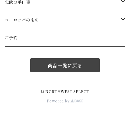
Gauze#
斉藤幸代（器）
わら細工たくぼ(宮崎)
幸生窯
ARABIA・iittala
北欧の手仕事
ROBE de PEAU
icura(木工）
南部鉄器(岩手)
kitona(木製ﾌﾞﾛｰﾁ)
グラスウェア
白樺の雑貨
ヨーロッパのもの
LABORATORY
でく工房(ガラス)
佐渡の釜敷(新潟)
edge(革ﾌﾞﾛｰﾁ)
Kronjyden/B&G
白樺のオーナメント
スウェーデン
ご予約
Almedhals (ｷｯﾁﾝﾀｵﾙ)
ichi Antiquités
ｶﾞﾗｽ工房橙(ガラス)
日本の台所道具
小園さやか(陶ﾌﾞﾛｰﾁ)
Gustavsberg
リトアニアの民芸品
ノルウェー
商品一覧に戻る
Coltello (ｶﾄﾗﾘｰ)
Bjorklund (ｹｰｷｻｰﾊﾞｰ)
Atelier d'antan (ｳｪｱ)
十二月窯(器)
ガラスの保存瓶
ninon(白樺ﾌﾞﾛｰﾁ)
Rorstrand・Gefle
ラトビアの民芸品
イギリス
Jonas (ｽﾃﾝﾚｽ)
Creamore Mill (木製品)
Atelier d'antan (ｱｸｾｻﾘｰ)
室井夏実(器)
工房アイザワ(新潟)
ao11(ﾌﾞﾛｰﾁ)
デンマークの陶器
白樺のかご
フィンランド
© NORTHWEST SELECT
Powered by
price & Kensington (ﾃｨｰﾎﾟｯﾄ)
シロクマ貯金箱
Charpentier de Vaisseau
若菜綾子(器）
柳宗理デザイン
h.u.g(ｵﾌﾞｼﾞｪ・ﾌﾞﾛｰﾁ)
ノルウェーの陶器
ドイツ
Burgon&Ball (園芸はさみ)
蚊取り線香入れ
Trendglas(ｳｫｰﾀｰｹﾄﾙ)
prit / RINEN
庄司千晶(器)
伊賀土鍋(三重)
にしおゆき(土人形)
Lisa larson