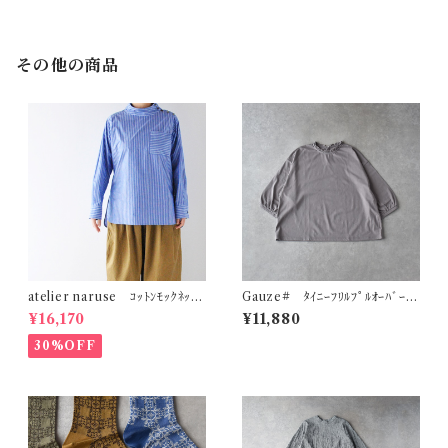
その他の商品
atelier naruse ｺｯﾄﾝﾓｯｸﾈｯｸ
Gauze# ﾀｲﾆｰﾌﾘﾙﾌﾟﾙｵｰﾊﾞｰ
ﾌﾞﾗｳｽ ～ｽﾄﾗｲﾌﾟ～ (ﾌﾞﾙｰｽﾄﾗｲ
(ｸﾞﾚｰｼﾞｭ) G1196
¥16,170
¥11,880
ﾌﾟ) F02089＿B
30%OFF