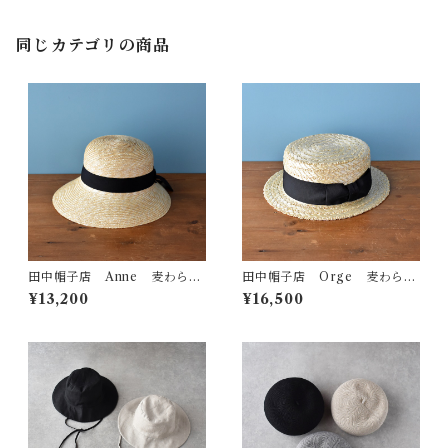
同じカテゴリの商品
田中帽子店 Anne 麦わら女
田中帽子店 Orge 麦わらカ
優帽
ンカン帽
¥13,200
¥16,500