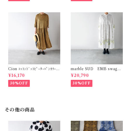
Cion ｺｯﾄﾝﾄﾞｯﾄﾋﾟｰﾀｰﾊﾟﾝｶﾗｰﾜﾝ
marble SUD EMB swag
ﾋﾟｰｽ (ｵﾘｰﾌﾞﾌﾞﾗｳﾝ) 19-2525
(綿) ｼｬﾂﾜﾝﾋﾟｰｽ (ﾎﾜｲﾄ)
¥16,170
¥20,790
9
30%OFF
30%OFF
その他の商品