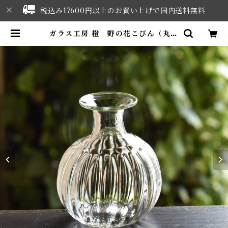
税込み17600円以上のお買い上げで国内送料無料
ガラス工房 橙 野の花こびん（丸・
しのぎ） | NORTHWEST SELE
CT