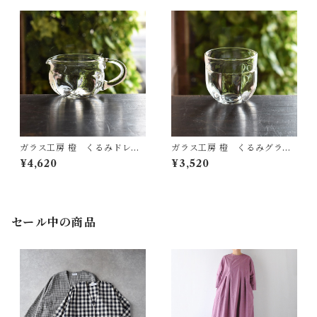
ガラス工房 橙 くるみドレッ
ガラス工房 橙 くるみグラス
シングピッチャー(丸・面取り)
（面取り）
¥4,620
¥3,520
セール中の商品