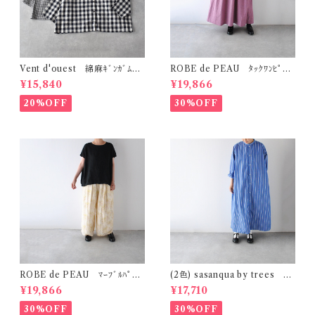
Vent d'ouest 綿麻ｷﾞﾝｶﾞﾑﾁｪ
ROBE de PEAU ﾀｯｸﾜﾝﾋﾟｰｽ
ｯｸ ﾉｰｶﾗｰｼﾞｬｹｯﾄ VE19621
(ﾌﾟﾗﾑ) R342
¥15,840
¥19,866
20%OFF
30%OFF
ROBE de PEAU ﾏｰﾌﾞﾙﾊﾟﾀｰ
(2色) sasanqua by trees ｶｹ
ﾝ ﾜｲﾄﾞﾊﾟﾝﾂ (ｽｷﾝﾏｰﾌﾞﾙ(ｲｴﾛｰ系)
ｱｲﾜﾝﾋﾟｰｽ AN-318
¥19,866
¥17,710
) R303
30%OFF
30%OFF