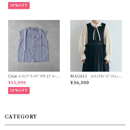
30%OFF
Cion ｺｯﾄﾝﾌﾟﾘｰﾂﾌﾞﾗｳｽ (ﾌﾞﾙｰ
MAGALI ｺｯﾄﾝﾘﾈﾝ･ﾋﾟﾝﾁｪｯ
ｸﾞﾚｰ (ｸﾞﾚｰ系)) 19-16231
ｸ･ﾀﾌﾞﾘｴﾜﾝﾋﾟｰｽ (ﾁｬｺｰﾙ) OP2
¥13,090
¥36,300
05CH
30%OFF
CATEGORY