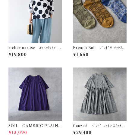
atelier naruse ｺｯﾄﾝｶｯﾄｿｰﾌﾞ
French Bull ﾌﾞﾛﾄﾞﾘｰｿｯｸｽ
ﾗｳｽ ～mizutama～ (ﾎﾜｲﾄ) F
11-26254
¥19,800
¥1,650
07098
SOIL CAMBRIC PLAIN ｸ
Gauze# ﾊﾞﾝﾋﾟｰｺｯﾄﾝ ｽｲｯﾁﾝ
ﾙｰﾈｯｸﾊﾞｯｸｻｲﾄﾞｷﾞｬｻﾞｰﾄﾞﾚｽ
ｸﾞｷﾞｬｻﾞｰﾜﾝﾋﾟｰｽ (ﾎﾜｲﾄ×ﾌﾞﾗｯｸ)
¥13,090
¥29,480
(ﾊﾟｰﾌﾟﾙ) NSL25033
G1194