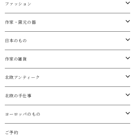
ファッション
SALE
作家・窯元の器
atelier naruse
矢島操(器)
日本のもの
atelier naruse (ﾌｫｰﾏﾙ)
小鹿田焼の器
コーヒーの道具
作家の雑貨
MAGALI
中川紀夫(器)
鳥越の竹細工(岩手)
habotan
北欧アンティーク
Gauze#
斉藤幸代（器）
わら細工たくぼ(宮崎)
幸生窯
ARABIA・iittala
北欧の手仕事
ROBE de PEAU
icura(木工）
南部鉄器(岩手)
kitona(木製ﾌﾞﾛｰﾁ)
グラスウェア
白樺の雑貨
ヨーロッパのもの
LABORATORY
でく工房(ガラス)
佐渡の釜敷(新潟)
edge(革ﾌﾞﾛｰﾁ)
Kronjyden/B&G
白樺のオーナメント
スウェーデン
ご予約