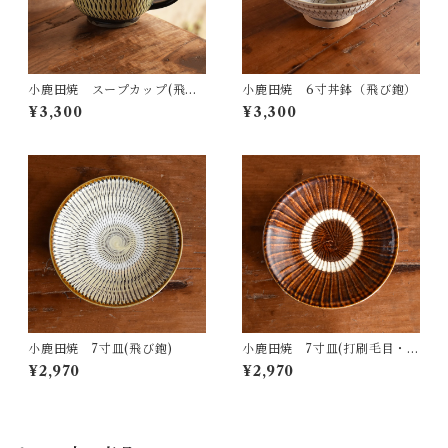
小鹿田焼 スープカップ(飛び
小鹿田焼 6寸丼鉢（飛び鉋）
鉋・グリーン)
¥3,300
¥3,300
小鹿田焼 7寸皿(飛び鉋)
小鹿田焼 7寸皿(打刷毛目・
飴)
¥2,970
¥2,970