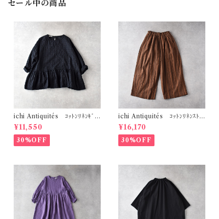
セール中の商品
ichi Antiquités ｺｯﾄﾝﾘﾈﾝｷﾞﾝ
ichi Antiquités ｺｯﾄﾝﾘﾈﾝｽﾄﾗ
ｶﾞﾑﾁｪｯｸ ﾌﾟﾙｵｰﾊﾞｰﾌﾞﾗｳｽ (ﾌﾞﾗｯ
ｲﾌﾟ ﾜｲﾄﾞﾊﾟﾝﾂ (ﾌﾞﾗｳﾝ) 11006
¥11,550
¥16,170
ｸ) 1101107
17
30%OFF
30%OFF