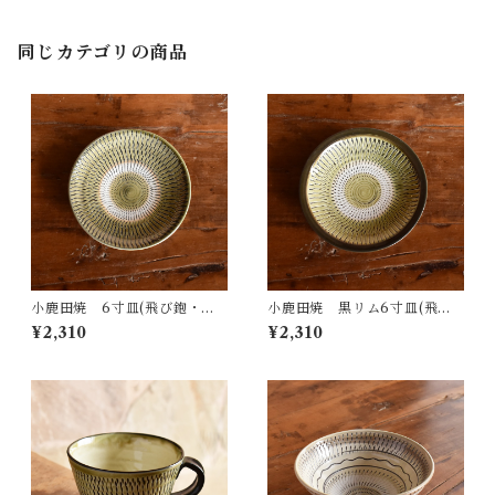
同じカテゴリの商品
小鹿田焼 6寸皿(飛び鉋・グ
小鹿田焼 黒リム6寸皿(飛び
リーン)
鉋・グリーン)
¥2,310
¥2,310