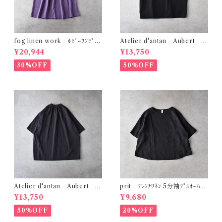
fog linen work ﾙﾋﾞｰﾜﾝﾋﾟｰｽ
Atelier d'antan Aubert ｺｯ
(ｳﾞｨｵﾗｯｾ) LWA829
ﾄﾝﾁｭﾆｯｸ (ﾌﾞﾗｯｸ)
¥20,944
¥13,750
30%OFF
50%OFF
Atelier d'antan Aubert ｺｯ
prit ﾌﾚﾝﾁﾘﾈﾝ 5分袖ﾌﾟﾙｵｰﾊﾞｰ
ﾄﾝﾁｭﾆｯｸ (ﾀﾞｰｸｸﾞﾚｰ)
(ｸﾛ) P82643
¥13,750
¥9,680
50%OFF
20%OFF