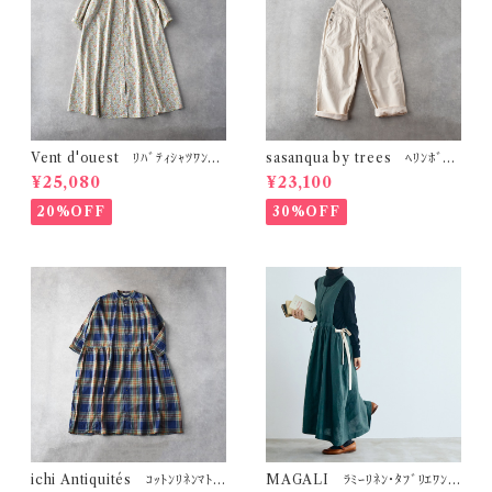
Vent d'ouest ﾘﾊﾞﾃｨｼｬﾂﾜﾝﾋﾟ
sasanqua by trees ﾍﾘﾝﾎﾞｰﾝ
ｰｽ (ｵﾌ系) VE11604
ﾜｰｸｵｰﾙ (ｱｲﾎﾞﾘｰ) AN-313
¥25,080
¥23,100
20%OFF
30%OFF
ichi Antiquités ｺｯﾄﾝﾘﾈﾝﾏﾄﾞ
MAGALI ﾗﾐｰﾘﾈﾝ･ﾀﾌﾞﾘｴﾜﾝ