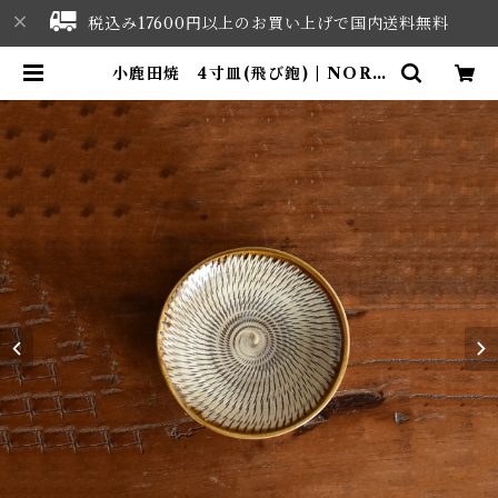
税込み17600円以上のお買い上げで国内送料無料
小鹿田焼 4寸皿(飛び鉋) | NORT
HWEST SELECT