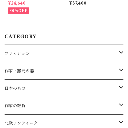
ﾗｽﾁｪｯｸﾜﾝﾋﾟｰｽ (ﾈｲﾋﾞｰ) 1100
ﾋﾟｰｽ (ﾌｫﾚｽﾄｸﾞﾘｰﾝ) OP205G
¥24,640
¥37,400
902
R
30%OFF
CATEGORY
ファッション
SALE
作家・窯元の器
atelier naruse
矢島操(器)
日本のもの
atelier naruse (ﾌｫｰﾏﾙ)
小鹿田焼の器
コーヒーの道具
作家の雑貨
MAGALI
中川紀夫(器)
鳥越の竹細工(岩手)
habotan
北欧アンティーク