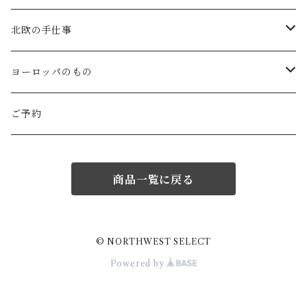
Gauze#
斉藤幸代（器）
わら細工たくぼ(宮崎)
幸生窯
ARABIA・iittala
北欧の手仕事
ROBE de PEAU
icura(木工）
南部鉄器(岩手)
kitona(木製ﾌﾞﾛｰﾁ)
グラスウェア
白樺の雑貨
ヨーロッパのもの
LABORATORY
でく工房(ガラス)
佐渡の釜敷(新潟)
edge(革ﾌﾞﾛｰﾁ)
Kronjyden/B&G
白樺のオーナメント
スウェーデン
ご予約
Almedhals (ｷｯﾁﾝﾀｵﾙ)
ichi Antiquités
ｶﾞﾗｽ工房橙(ガラス)
日本の台所道具
小園さやか(陶ﾌﾞﾛｰﾁ)
Gustavsberg
リトアニアの民芸品
ノルウェー
商品一覧に戻る
Coltello (ｶﾄﾗﾘｰ)
Bjorklund (ｹｰｷｻｰﾊﾞｰ)
Atelier d'antan (ｳｪｱ)
十二月窯(器)
ガラスの保存瓶
ninon(白樺ﾌﾞﾛｰﾁ)
Rorstrand・Gefle
ラトビアの民芸品
イギリス
Jonas (ｽﾃﾝﾚｽ)
Creamore Mill (木製品)
Atelier d'antan (ｱｸｾｻﾘｰ)
室井夏実(器)
工房アイザワ(新潟)
ao11(ﾌﾞﾛｰﾁ)
デンマークの陶器
白樺のかご
フィンランド
© NORTHWEST SELECT
Powered by
price & Kensington (ﾃｨｰﾎﾟｯﾄ)
シロクマ貯金箱
Charpentier de Vaisseau
若菜綾子(器）
柳宗理デザイン
h.u.g(ｵﾌﾞｼﾞｪ・ﾌﾞﾛｰﾁ)
ノルウェーの陶器
ドイツ