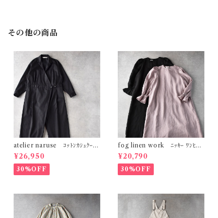
その他の商品
atelier naruse ｺｯﾄﾝｶｼｭｸｰﾙ
fog linen work ﾆｯｷｰ ﾜﾝﾋﾟｰ
ｼﾞｬﾝﾌﾟｽｰﾂ (ﾌﾞﾗｯｸ) h05110
ｽ LWC014
¥26,950
¥20,790
30%OFF
30%OFF