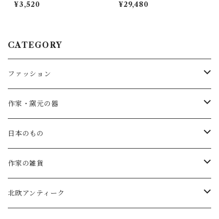
ラー・S（しのぎ）
ｸﾞｷﾞｬｻﾞｰﾜﾝﾋﾟｰｽ (ﾎﾜｲﾄ×ﾌﾞﾗｯｸ)
¥3,520
¥29,480
G1194
CATEGORY
ファッション
SALE
作家・窯元の器
atelier naruse
矢島操(器)
日本のもの
atelier naruse (ﾌｫｰﾏﾙ)
小鹿田焼の器
コーヒーの道具
作家の雑貨
MAGALI
中川紀夫(器)
鳥越の竹細工(岩手)
habotan
北欧アンティーク