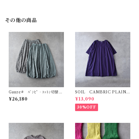
その他の商品
Gauze# ﾊﾞﾝﾋﾟ‐ｺｯﾄﾝ切替ﾊﾞ
SOIL CAMBRIC PLAIN ｸ
ﾙｰﾝｽｶｰﾄ G1198
ﾙｰﾈｯｸﾊﾞｯｸｻｲﾄﾞｷﾞｬｻﾞｰﾄﾞﾚｽ
¥26,180
¥13,090
(ﾊﾟｰﾌﾟﾙ) NSL25033
30%OFF