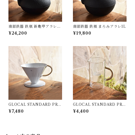
南部鉄器 鉄瓶 新亀甲アラレ1.
南部鉄器 鉄瓶 まろみアラレ1L
25L
¥24,200
¥19,800
GLOCAL STANDARD PRO
GLOCAL STANDARD PRO
DUCTS TSUBAME ﾗﾀﾝ ﾄﾞ
DUCTS GSP ｺｰﾋｰｻｰﾊﾞｰ50
¥7,480
¥4,400
ﾘｯﾊﾟｰ(4人用 / ﾎﾜｲﾄ)
0 (ﾅﾁｭﾗﾙ)