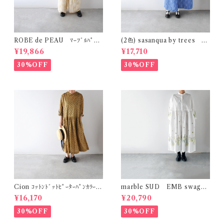
ROBE de PEAU ﾏｰﾌﾞﾙﾊﾟﾀｰ
(2色) sasanqua by trees ｶｹ
ﾝ ﾜｲﾄﾞﾊﾟﾝﾂ (ｽｷﾝﾏｰﾌﾞﾙ(ｲｴﾛｰ系)
ｱｲﾜﾝﾋﾟｰｽ AN-318
¥19,866
¥17,710
) R303
30%OFF
30%OFF
Cion ｺｯﾄﾝﾄﾞｯﾄﾋﾟｰﾀｰﾊﾟﾝｶﾗｰﾜﾝ
marble SUD EMB swag
ﾋﾟｰｽ (ｵﾘｰﾌﾞﾌﾞﾗｳﾝ) 19-2525
(綿) ｼｬﾂﾜﾝﾋﾟｰｽ (ﾎﾜｲﾄ)
¥16,170
¥20,790
9
30%OFF
30%OFF