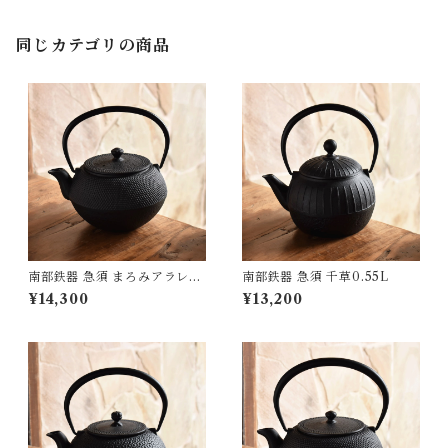
同じカテゴリの商品
南部鉄器 急須 まろみアラレ0.
南部鉄器 急須 千草0.55L
65L
¥14,300
¥13,200