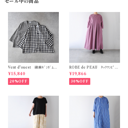
セール中の商品
Vent d'ouest 綿麻ｷﾞﾝｶﾞﾑﾁｪ
ROBE de PEAU ﾀｯｸﾜﾝﾋﾟｰｽ
ｯｸ ﾉｰｶﾗｰｼﾞｬｹｯﾄ VE19621
(ﾌﾟﾗﾑ) R342
¥15,840
¥19,866
20%OFF
30%OFF