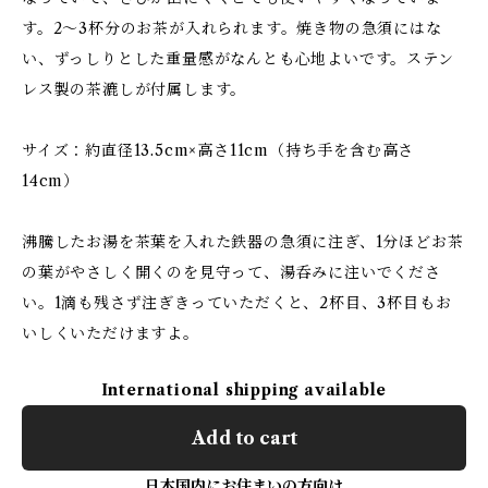
す。2～3杯分のお茶が入れられます。焼き物の急須にはな
い、ずっしりとした重量感がなんとも心地よいです。ステン
レス製の茶漉しが付属します。
サイズ：約直径13.5cm×高さ11cm（持ち手を含む高さ
14cm）
沸騰したお湯を茶葉を入れた鉄器の急須に注ぎ、1分ほどお茶
の葉がやさしく開くのを見守って、湯呑みに注いでくださ
い。1滴も残さず注ぎきっていただくと、2杯目、3杯目もお
いしくいただけますよ。
International shipping available
Add to cart
日本国内にお住まいの方向け