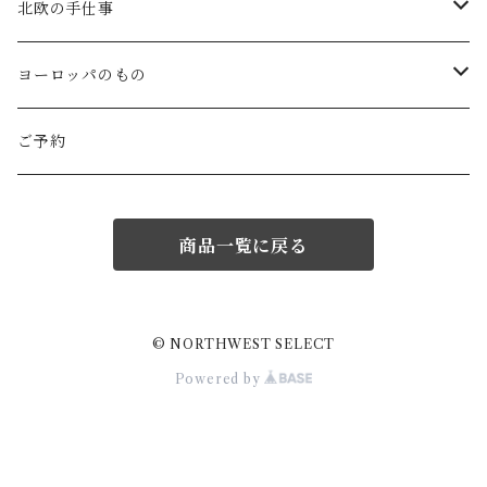
Gauze#
斉藤幸代（器）
わら細工たくぼ(宮崎)
幸生窯
ARABIA・iittala
北欧の手仕事
ROBE de PEAU
icura(木工）
南部鉄器(岩手)
kitona(木製ﾌﾞﾛｰﾁ)
グラスウェア
白樺の雑貨
ヨーロッパのもの
LABORATORY
でく工房(ガラス)
佐渡の釜敷(新潟)
edge(革ﾌﾞﾛｰﾁ)
Kronjyden/B&G
白樺のオーナメント
スウェーデン
ご予約
Almedhals (ｷｯﾁﾝﾀｵﾙ)
ichi Antiquités
ｶﾞﾗｽ工房橙(ガラス)
日本の台所道具
小園さやか(陶ﾌﾞﾛｰﾁ)
Gustavsberg
リトアニアの民芸品
ノルウェー
商品一覧に戻る
Coltello (ｶﾄﾗﾘｰ)
Bjorklund (ｹｰｷｻｰﾊﾞｰ)
Atelier d'antan (ｳｪｱ)
十二月窯(器)
ガラスの保存瓶
ninon(白樺ﾌﾞﾛｰﾁ)
Rorstrand・Gefle
ラトビアの民芸品
イギリス
Jonas (ｽﾃﾝﾚｽ)
Creamore Mill (木製品)
Atelier d'antan (ｱｸｾｻﾘｰ)
室井夏実(器)
工房アイザワ(新潟)
ao11(ﾌﾞﾛｰﾁ)
デンマークの陶器
白樺のかご
フィンランド
© NORTHWEST SELECT
Powered by
price & Kensington (ﾃｨｰﾎﾟｯﾄ)
シロクマ貯金箱
Charpentier de Vaisseau
若菜綾子(器）
柳宗理デザイン
h.u.g(ｵﾌﾞｼﾞｪ・ﾌﾞﾛｰﾁ)
ノルウェーの陶器
ドイツ
Burgon&Ball (園芸はさみ)
蚊取り線香入れ
Trendglas(ｳｫｰﾀｰｹﾄﾙ)
prit / RINEN
庄司千晶(器)
伊賀土鍋(三重)
にしおゆき(土人形)
Lisa larson