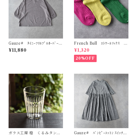
Gauze# ﾀｲﾆｰﾌﾘﾙﾌﾟﾙｵｰﾊﾞｰ
French Bull ｴﾄﾜｰﾙｿｯｸｽ 11
(ｸﾞﾚｰｼﾞｭ) G1196
-06231
¥11,880
¥1,320
20%OFF
ガラス工房 橙 くるみタンブ
Gauze# ﾊﾞﾝﾋﾟｰｺｯﾄﾝ ｽｲｯﾁﾝ