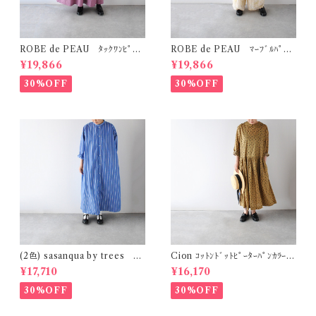
ROBE de PEAU ﾀｯｸﾜﾝﾋﾟｰｽ
ROBE de PEAU ﾏｰﾌﾞﾙﾊﾟﾀｰ
(ﾌﾟﾗﾑ) R342
ﾝ ﾜｲﾄﾞﾊﾟﾝﾂ (ｽｷﾝﾏｰﾌﾞﾙ(ｲｴﾛｰ系)
¥19,866
¥19,866
) R303
30%OFF
30%OFF
(2色) sasanqua by trees ｶｹ
Cion ｺｯﾄﾝﾄﾞｯﾄﾋﾟｰﾀｰﾊﾟﾝｶﾗｰﾜﾝ
ｱｲﾜﾝﾋﾟｰｽ AN-318
ﾋﾟｰｽ (ｵﾘｰﾌﾞﾌﾞﾗｳﾝ) 19-2525
¥17,710
¥16,170
9
30%OFF
30%OFF