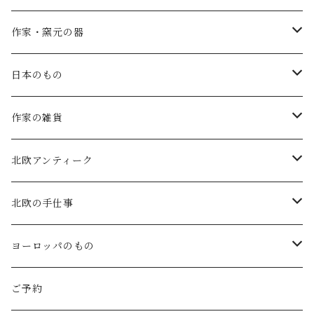
SALE
作家・窯元の器
atelier naruse
矢島操(器)
日本のもの
atelier naruse (ﾌｫｰﾏﾙ)
小鹿田焼の器
コーヒーの道具
作家の雑貨
MAGALI
中川紀夫(器)
鳥越の竹細工(岩手)
habotan
北欧アンティーク
Gauze#
斉藤幸代（器）
わら細工たくぼ(宮崎)
幸生窯
ARABIA・iittala
北欧の手仕事
ROBE de PEAU
icura(木工）
南部鉄器(岩手)
kitona(木製ﾌﾞﾛｰﾁ)
グラスウェア
白樺の雑貨
ヨーロッパのもの
LABORATORY
でく工房(ガラス)
佐渡の釜敷(新潟)
edge(革ﾌﾞﾛｰﾁ)
Kronjyden/B&G
白樺のオーナメント
スウェーデン
ご予約