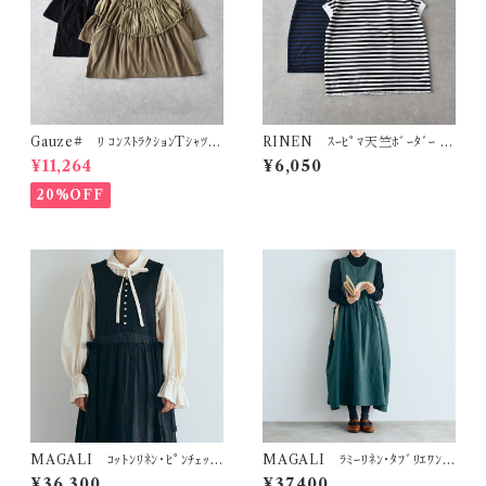
Gauze# ﾘ ｺﾝｽﾄﾗｸｼｮﾝTｼｬﾂ
RINEN ｽｰﾋﾟﾏ天竺ﾎﾞｰﾀﾞｰ ﾌﾚ
G1193
ﾝﾁｽﾘｰﾌﾞ R19622
¥11,264
¥6,050
20%OFF
MAGALI ｺｯﾄﾝﾘﾈﾝ･ﾋﾟﾝﾁｪｯ
MAGALI ﾗﾐｰﾘﾈﾝ･ﾀﾌﾞﾘｴﾜﾝ
ｸ･ﾀﾌﾞﾘｴﾜﾝﾋﾟｰｽ (ﾁｬｺｰﾙ) OP2
ﾋﾟｰｽ (ﾌｫﾚｽﾄｸﾞﾘｰﾝ) OP205G
¥36,300
¥37,400