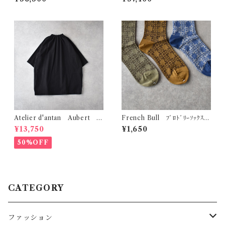
05CH
R
Atelier d'antan Aubert ｺｯ
French Bull ﾌﾞﾛﾄﾞﾘｰｿｯｸｽ
ﾄﾝﾁｭﾆｯｸ (ﾌﾞﾗｯｸ)
11-26254
¥13,750
¥1,650
50%OFF
CATEGORY
ファッション