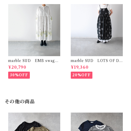
marble SUD EMB swag
marble SUD LOTS OF DO
(綿) ｼｬﾂﾜﾝﾋﾟｰｽ (ﾎﾜｲﾄ)
T ｷﾞｬｻﾞｰｷｬﾐﾜﾝﾋﾟｰｽ (ﾌﾞﾗｯｸ)
¥20,790
¥19,360
30%OFF
20%OFF
その他の商品