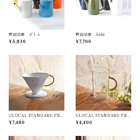
野田琺瑯 ポトル
野田琺瑯 Anbi
¥5,830
¥7,700
GLOCAL STANDARD PRO
GLOCAL STANDARD PRO
DUCTS TSUBAME ﾗﾀﾝ ﾄﾞ
DUCTS GSP ｺｰﾋｰｻｰﾊﾞｰ50
¥7,480
¥4,400
ﾘｯﾊﾟｰ(4人用 / ﾎﾜｲﾄ)
0 (ﾅﾁｭﾗﾙ)