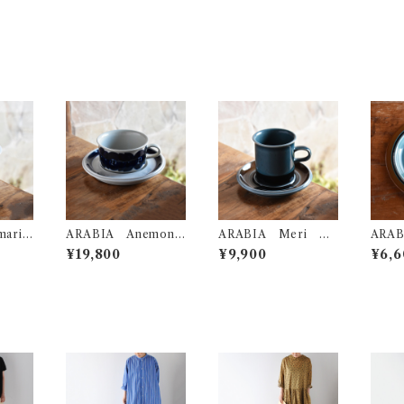
arin
ARABIA Anemone
ARABIA Meri コ
ARAB
ット
ティーカップ＆ソー
ーヒカップ＆ソーサー
cmプ
¥19,800
¥9,900
¥6,6
サー