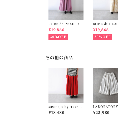
ROBE de PEAU ﾀｯ
ROBE de PEA
ｸﾜﾝﾋﾟｰｽ(ﾌﾟﾗﾑ) R34
ﾌﾞﾙﾊﾟﾀｰﾝ ﾜｲﾄﾞﾊ
¥19,866
¥19,866
2
ｷﾝﾏｰﾌﾞﾙ(ｲｴﾛｰ系
303
30%OFF
30%OFF
その他の商品
sasanqua by trees
LABORATORY
ﾌｫｰﾙﾄﾞｽｶｰﾄ (ﾚｯﾄﾞ) A
ｽﾄﾗｸｼｮﾝ ﾌﾘﾙﾃﾞﾆ
¥18,480
¥23,980
N-312
(ﾎﾜｲﾄﾃﾞﾆﾑ) L