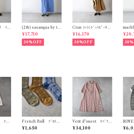
U ﾏｰ
(2色) sasanqua by tr
Cion ｺｯﾄﾝﾄﾞｯﾄﾋﾟｰﾀｰ
marb
ﾟﾝﾂ (ｽ
ees ｶｹｱｲﾜﾝﾋﾟｰｽ A
ﾊﾟﾝｶﾗｰﾜﾝﾋﾟｰｽ (ｵﾘｰﾌﾞ
swag 
¥17,710
¥16,170
¥20,
) ) R
N-318
ﾌﾞﾗｳﾝ) 19-25259
(ﾎﾜｲﾄ)
30%OFF
30%OFF
30%
 ﾘｺﾝ
French Bull ﾌﾞﾛﾄﾞﾘ
Vent d'ouest ﾘﾊﾞﾃｨ
RINE
ﾑﾊﾟﾝﾂ
ｰｿｯｸｽ 11-26254
ｳｴｽﾄﾘﾎﾞﾝｼｬﾂﾜﾝﾋﾟｰｽ (ﾚ
ﾎﾞｰﾀﾞ
¥1,650
¥34,100
¥6,0
A472
ｯﾄﾞ系) VE31601