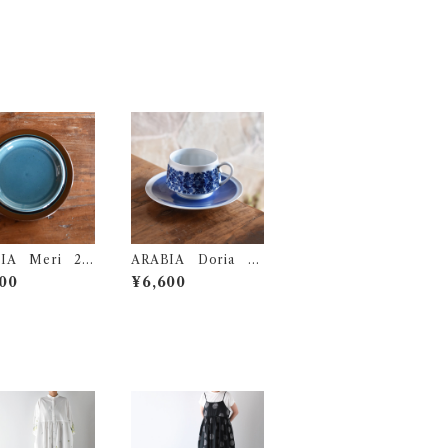
IA Meri 20
ARABIA Doria コ
レート
ーヒーカップ＆ソーサ
00
¥6,600
ー