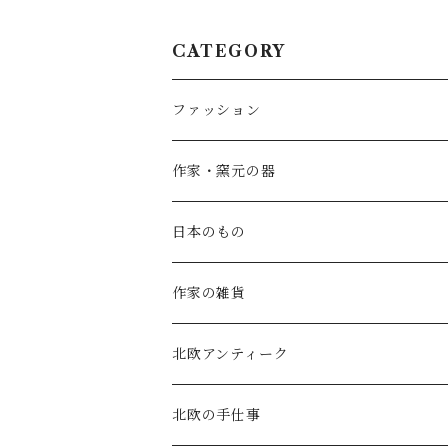
CATEGORY
ファッション
SALE
作家・窯元の器
atelier naruse
矢島操(器)
日本のもの
atelier naruse (ﾌｫｰﾏﾙ)
小鹿田焼の器
コーヒーの道具
作家の雑貨
MAGALI
中川紀夫(器)
鳥越の竹細工(岩手)
habotan
北欧アンティーク
Gauze#
斉藤幸代（器）
わら細工たくぼ(宮崎)
幸生窯
ARABIA・iittala
北欧の手仕事