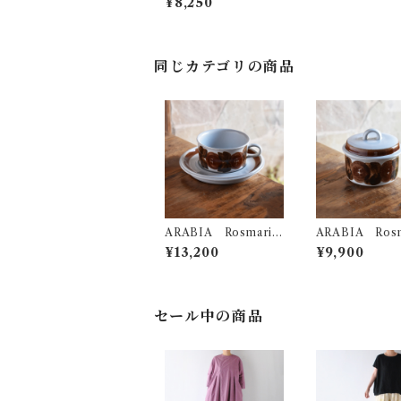
¥8,250
（1979年）
同じカテゴリの商品
ARABIA Rosmarin
ARABIA Rosm
e ティーカップ&ソ
e シュガーポ
¥13,200
¥9,900
ーサー
セール中の商品