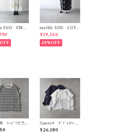
le SUD EMB
marble SUD LOTS
(綿) ｼｬﾂﾜﾝﾋﾟｰｽ
OF DOT ｷﾞｬｻﾞｰｷｬﾐﾜ
790
¥19,360
ﾝﾋﾟｰｽ (ﾌﾞﾗｯｸ)
OFF
20%OFF
N ｽｰﾋﾟﾏ天竺
Gauze# ﾀﾞﾌﾞﾙｶﾗｰﾋﾟ
ｰ ﾌﾚﾝﾁｽﾘｰﾌﾞ (ｻﾝ
ｴﾛﾌﾞﾗｳｽ G1185
50
¥26,180
ﾄﾞﾍﾞｰｼﾞｭ×ｸﾛ) R19622