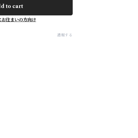
d to cart
にお住まいの方向け
通報する