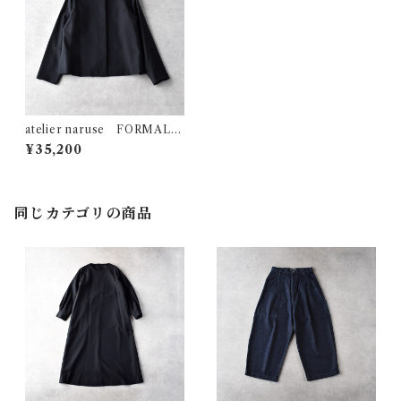
atelier naruse FORMAL ﾉ
ｰｶﾗｰｼﾞｬｹｯﾄ (ﾌﾞﾗｯｸ) FO404
¥35,200
5
同じカテゴリの商品