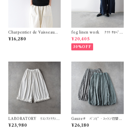
Charpentier de Vaisseau J
fog linen work ｸﾗﾗ ｻﾛﾍﾟｯﾄ
udy ｺｯﾄﾝｼｮｰﾄｽﾘｰﾌﾞｽｳｪｯﾄ
( ﾆｭｲ(ﾈｲﾋﾞｰ系)) LWC034
¥16,280
¥20,405
(ﾌﾞﾗｯｸ)
30%OFF
LABORATORY ﾘｺﾝｽﾄﾗｸｼｮﾝ
Gauze# ﾊﾞﾝﾋﾟ‐ｺｯﾄﾝ切替ﾊﾞ
ﾌﾘﾙﾃﾞﾆﾑﾊﾟﾝﾂ (ﾎﾜｲﾄﾃﾞﾆﾑ) LA
ﾙｰﾝｽｶｰﾄ G1198
¥23,980
¥26,180
472