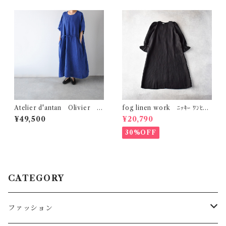
Atelier d'antan Olivier ﾘﾈ
fog linen work ﾆｯｷｰ ﾜﾝﾋﾟｰ
ﾝﾄﾞﾚｽ (ﾌﾞﾙｰ)
ｽ (ﾌﾞﾗｯｸ) LWC014
¥49,500
¥20,790
30%OFF
CATEGORY
ファッション