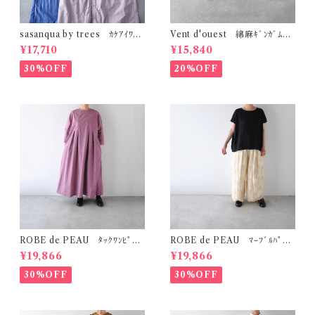
sasanqua by trees ｶｹｱｲﾜﾝ
Vent d'ouest 綿麻ｷﾞﾝｶﾞﾑﾁｪ
ﾋﾟｰｽ AN-318
ｯｸ ﾉｰｶﾗｰｼﾞｬｹｯﾄ VE19621
¥17,710
¥15,840
30%OFF
20%OFF
ROBE de PEAU ﾀｯｸﾜﾝﾋﾟｰｽ
ROBE de PEAU ﾏｰﾌﾞﾙﾊﾟﾀｰ
(ﾌﾟﾗﾑ) R342
ﾝ ﾜｲﾄﾞﾊﾟﾝﾂ (ｽｷﾝﾏｰﾌﾞﾙ(ｲｴﾛｰ系)
¥19,866
¥19,866
) R303
30%OFF
30%OFF