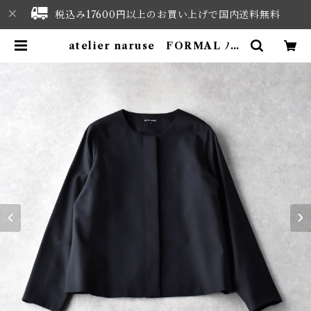
税込み17600円以上のお買い上げで国内送料無料
atelier naruse FORMAL ﾉｰｶ
ﾗｰｼﾞｬｹｯﾄ (ﾌﾞﾗｯｸ) FO4045 | NO
RTHWEST SELECT