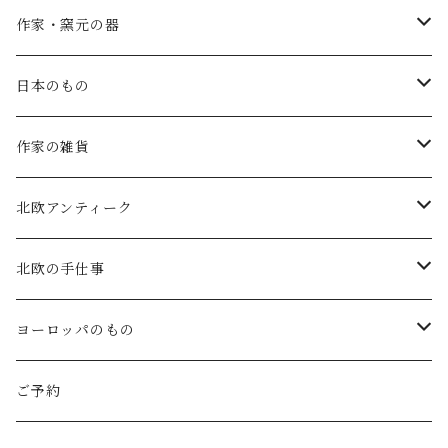
SALE
作家・窯元の器
atelier naruse
矢島操(器)
日本のもの
atelier naruse (ﾌｫｰﾏﾙ)
小鹿田焼の器
コーヒーの道具
作家の雑貨
MAGALI
中川紀夫(器)
鳥越の竹細工(岩手)
habotan
北欧アンティーク
Gauze#
斉藤幸代（器）
わら細工たくぼ(宮崎)
幸生窯
ARABIA・iittala
北欧の手仕事
ROBE de PEAU
icura(木工）
南部鉄器(岩手)
kitona(木製ﾌﾞﾛｰﾁ)
グラスウェア
白樺の雑貨
ヨーロッパのもの
LABORATORY
でく工房(ガラス)
佐渡の釜敷(新潟)
edge(革ﾌﾞﾛｰﾁ)
Kronjyden/B&G
白樺のオーナメント
スウェーデン
ご予約
Almedhals (ｷｯﾁﾝﾀｵﾙ)