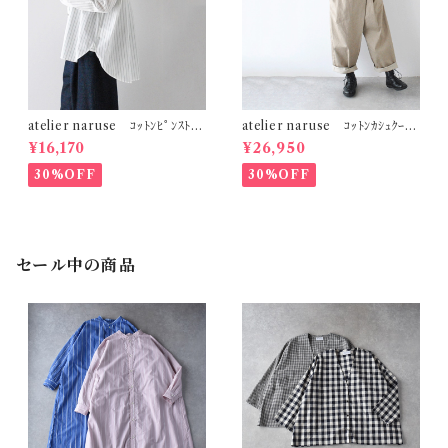
atelier naruse ｺｯﾄﾝﾋﾟﾝｽﾄﾗｲ
atelier naruse ｺｯﾄﾝｶｼｭｸｰﾙ
ﾌﾟﾋﾞｯｸﾞｼﾙｴｯﾄｼｬﾂ (ｸﾞﾘｰﾝｽﾄﾗｲ
ｼﾞｬﾝﾌﾟｽｰﾂ (ﾍﾞｲｼﾞｭ) h05110
¥16,170
¥26,950
ﾌﾟ) F02086_B
30%OFF
30%OFF
セール中の商品