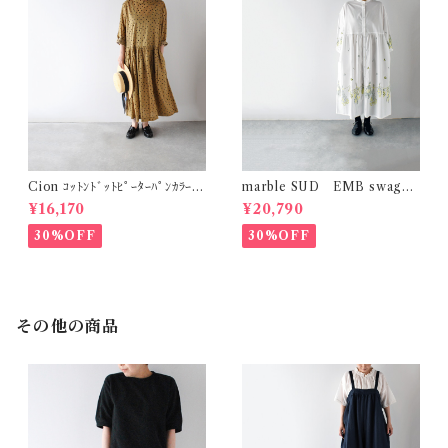
Cion ｺｯﾄﾝﾄﾞｯﾄﾋﾟｰﾀｰﾊﾟﾝｶﾗｰﾜﾝ
marble SUD EMB swag
ﾋﾟｰｽ (ｵﾘｰﾌﾞﾌﾞﾗｳﾝ) 19-2525
(綿) ｼｬﾂﾜﾝﾋﾟｰｽ (ﾎﾜｲﾄ)
¥16,170
¥20,790
9
30%OFF
30%OFF
その他の商品