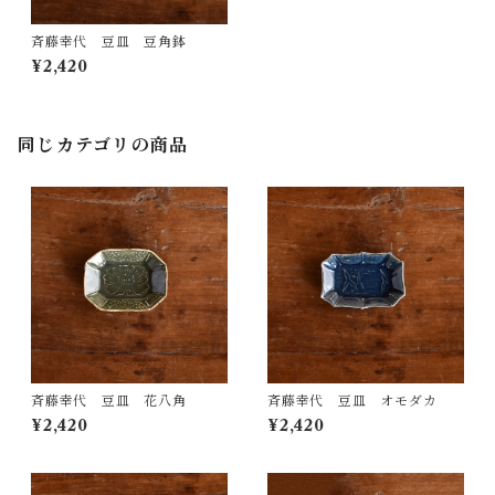
斉藤幸代 豆皿 豆角鉢
¥2,420
同じカテゴリの商品
斉藤幸代 豆皿 花八角
斉藤幸代 豆皿 オモダカ
¥2,420
¥2,420