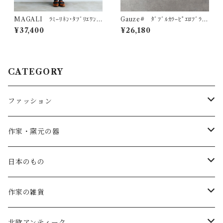
MAGALI ﾗﾐｰﾘﾈﾝ･ﾀﾌﾞﾘｴﾜﾝ
Gauze# ﾀﾞﾌﾞﾙｶﾗｰﾋﾟｴﾛﾌﾞﾗｳ
ﾋﾟｰｽ (ﾌｫﾚｽﾄｸﾞﾘｰﾝ) OP205G
ｽ G1185
¥37,400
¥26,180
R
CATEGORY
ファッション
SALE
作家・窯元の器
atelier naruse
矢島操(器)
日本のもの
atelier naruse (ﾌｫｰﾏﾙ)
小鹿田焼の器
コーヒーの道具
作家の雑貨
MAGALI
中川紀夫(器)
鳥越の竹細工(岩手)
habotan
北欧アンティーク