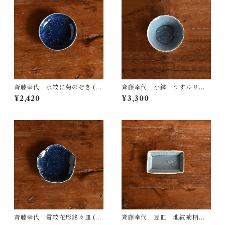
斉藤幸代 水紋に菊のぞき (瑠
斉藤幸代 小鉢 うすルリ花
璃色)
小鉢
¥2,420
¥3,300
斉藤幸代 雪紋花形銘々皿 (瑠
斉藤幸代 豆皿 地紋菊柄長
璃色)
角