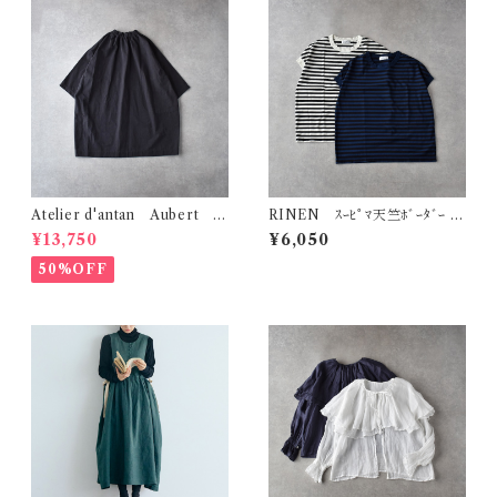
Atelier d'antan Aubert ｺｯ
RINEN ｽｰﾋﾟﾏ天竺ﾎﾞｰﾀﾞｰ ﾌﾚ
ﾄﾝﾁｭﾆｯｸ (ﾀﾞｰｸｸﾞﾚｰ)
ﾝﾁｽﾘｰﾌﾞ R19622
¥13,750
¥6,050
50%OFF