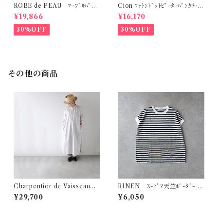
ROBE de PEAU ﾏｰﾌﾞﾙﾊﾟﾀｰ
Cion ｺｯﾄﾝﾄﾞｯﾄﾋﾟｰﾀｰﾊﾟﾝｶﾗｰﾜﾝ
ﾝ ﾜｲﾄﾞﾊﾟﾝﾂ (ｽｷﾝﾏｰﾌﾞﾙ(ｲｴﾛｰ系)
ﾋﾟｰｽ (ｵﾘｰﾌﾞﾌﾞﾗｳﾝ) 19-2525
¥19,866
¥16,170
) R303
9
30%OFF
30%OFF
その他の商品
Charpentier de Vaisseau
RINEN ｽｰﾋﾟﾏ天竺ﾎﾞｰﾀﾞｰ ﾌﾚ
Demi ｺｯﾄﾝﾘﾈﾝﾄﾞﾚｽ (ﾗｲﾄｸﾞﾚ
ﾝﾁｽﾘｰﾌﾞ(ｼﾛ×ｸﾛ) R19622
¥29,700
¥6,050
ｰ)