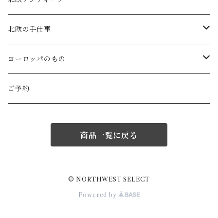
Gauze#
斉藤幸代（器）
わら細工たくぼ(宮崎)
幸生窯
ARABIA・iittala
北欧の手仕事
ROBE de PEAU
icura(木工）
南部鉄器(岩手)
kitona(木製ﾌﾞﾛｰﾁ)
グラスウェア
白樺の雑貨
ヨーロッパのもの
LABORATORY
でく工房(ガラス)
佐渡の釜敷(新潟)
edge(革ﾌﾞﾛｰﾁ)
Kronjyden/B&G
白樺のオーナメント
スウェーデン
ご予約
Almedhals (ｷｯﾁﾝﾀｵﾙ)
ichi Antiquités
ｶﾞﾗｽ工房橙(ガラス)
日本の台所道具
小園さやか(陶ﾌﾞﾛｰﾁ)
Gustavsberg
リトアニアの民芸品
ノルウェー
商品一覧に戻る
Coltello (ｶﾄﾗﾘｰ)
Bjorklund (ｹｰｷｻｰﾊﾞｰ)
Atelier d'antan (ｳｪｱ)
十二月窯(器)
ガラスの保存瓶
ninon(白樺ﾌﾞﾛｰﾁ)
Rorstrand・Gefle
ラトビアの民芸品
イギリス
Jonas (ｽﾃﾝﾚｽ)
Creamore Mill (木製品)
Atelier d'antan (ｱｸｾｻﾘｰ)
室井夏実(器)
工房アイザワ(新潟)
ao11(ﾌﾞﾛｰﾁ)
デンマークの陶器
白樺のかご
フィンランド
© NORTHWEST SELECT
Powered by
price & Kensington (ﾃｨｰﾎﾟｯﾄ)
シロクマ貯金箱
Charpentier de Vaisseau
若菜綾子(器）
柳宗理デザイン
h.u.g(ｵﾌﾞｼﾞｪ・ﾌﾞﾛｰﾁ)
ノルウェーの陶器
ドイツ