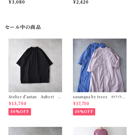
¥3,080
¥2,420
セール中の商品
Atelier d'antan Aubert ｺｯ
sasanqua by trees ｶｹｱｲﾜﾝ
ﾄﾝﾁｭﾆｯｸ (ﾌﾞﾗｯｸ)
ﾋﾟｰｽ AN-318
¥13,750
¥17,710
50%OFF
30%OFF