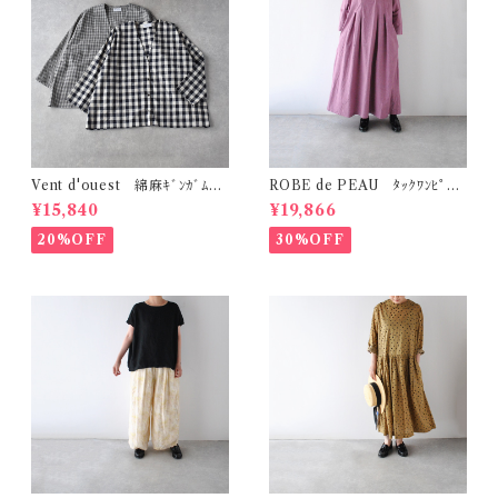
Vent d'ouest 綿麻ｷﾞﾝｶﾞﾑﾁｪ
ROBE de PEAU ﾀｯｸﾜﾝﾋﾟｰｽ
ｯｸ ﾉｰｶﾗｰｼﾞｬｹｯﾄ VE19621
(ﾌﾟﾗﾑ) R342
¥15,840
¥19,866
20%OFF
30%OFF