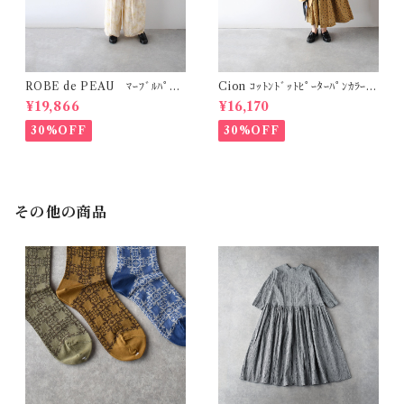
ROBE de PEAU ﾏｰﾌﾞﾙﾊﾟﾀｰ
Cion ｺｯﾄﾝﾄﾞｯﾄﾋﾟｰﾀｰﾊﾟﾝｶﾗｰﾜﾝ
ﾝ ﾜｲﾄﾞﾊﾟﾝﾂ (ｽｷﾝﾏｰﾌﾞﾙ(ｲｴﾛｰ系)
ﾋﾟｰｽ (ｵﾘｰﾌﾞﾌﾞﾗｳﾝ) 19-2525
¥19,866
¥16,170
) R303
9
30%OFF
30%OFF
その他の商品