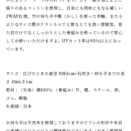
手によって一つ一つ作られています。ＵＶ・撥水加工をした
張りのあるコットンを使用し、日傘にも雨傘にもなる嬉しい
2WAY仕様。竹の持ち手や樫（かし）を使った木軸、また小
ぶりなサイズ感がクラシカルで上質なとても良い雰囲気。見
た目だけでなくしっかりとした骨組みを使っているので安心
してお使いいただけますよ。UVカット率は95％以上になっ
ています。
サイズ：広げたときの直径 約83cm×石突き～持ち手までの長
さ 約66.5 cm
素材：（生地）綿100％ （骨組み）竹、樫、スチール、鉄、
ゴム、樹脂
生産国：日本
※持ち手は天然木を使用しておりますのでフシの形状や木目