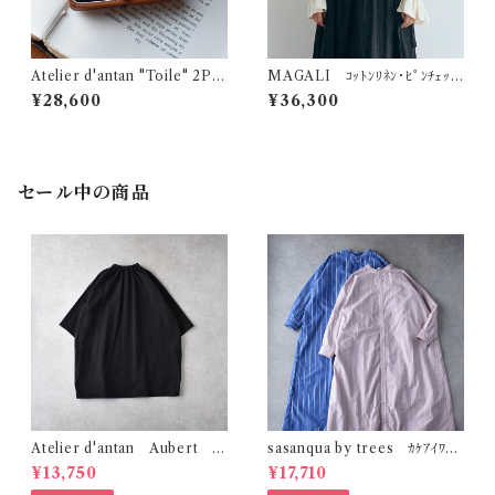
Atelier d'antan "Toile" 2Pe
MAGALI ｺｯﾄﾝﾘﾈﾝ･ﾋﾟﾝﾁｪｯ
arl Round Earring Cuff (S)
ｸ･ﾀﾌﾞﾘｴﾜﾝﾋﾟｰｽ (ﾁｬｺｰﾙ) OP2
¥28,600
¥36,300
05CH
セール中の商品
Atelier d'antan Aubert ｺｯ
sasanqua by trees ｶｹｱｲﾜﾝ
ﾄﾝﾁｭﾆｯｸ (ﾌﾞﾗｯｸ)
ﾋﾟｰｽ AN-318
¥13,750
¥17,710