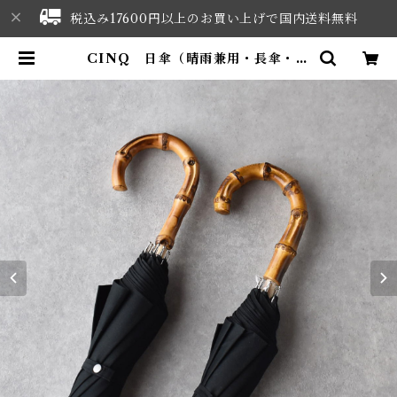
税込み17600円以上のお買い上げで国内送料無料
CINQ 日傘（晴雨兼用・長傘・ﾌﾞ
ﾗｯｸ） | NORTHWEST SELEC
T