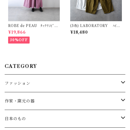
ROBE de PEAU ﾀｯｸﾜﾝﾋﾟｰｽ
(3色) LABORATORY ﾊｲｶｳ
(ﾌﾟﾗﾑ) R342
ﾝﾄﾂｲﾙ ﾆｰﾀﾞｰﾂﾊﾟﾝﾂ LA491
¥19,866
¥18,480
30%OFF
CATEGORY
ファッション
SALE
作家・窯元の器
atelier naruse
矢島操(器)
日本のもの