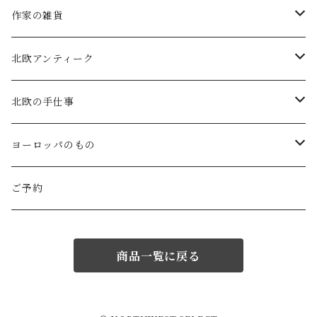
atelier naruse (ﾌｫｰﾏﾙ)
小鹿田焼の器
コーヒーの道具
作家の雑貨
MAGALI
中川紀夫(器)
鳥越の竹細工(岩手)
habotan
北欧アンティーク
Gauze#
斉藤幸代（器）
わら細工たくぼ(宮崎)
幸生窯
ARABIA・iittala
北欧の手仕事
ROBE de PEAU
icura(木工）
南部鉄器(岩手)
kitona(木製ﾌﾞﾛｰﾁ)
グラスウェア
白樺の雑貨
ヨーロッパのもの
LABORATORY
でく工房(ガラス)
佐渡の釜敷(新潟)
edge(革ﾌﾞﾛｰﾁ)
Kronjyden/B&G
白樺のオーナメント
スウェーデン
ご予約
Almedhals (ｷｯﾁﾝﾀｵﾙ)
ichi Antiquités
ｶﾞﾗｽ工房橙(ガラス)
日本の台所道具
小園さやか(陶ﾌﾞﾛｰﾁ)
Gustavsberg
リトアニアの民芸品
ノルウェー
商品一覧に戻る
Coltello (ｶﾄﾗﾘｰ)
Bjorklund (ｹｰｷｻｰﾊﾞｰ)
Atelier d'antan (ｳｪｱ)
十二月窯(器)
ガラスの保存瓶
ninon(白樺ﾌﾞﾛｰﾁ)
Rorstrand・Gefle
ラトビアの民芸品
イギリス
Jonas (ｽﾃﾝﾚｽ)
Creamore Mill (木製品)