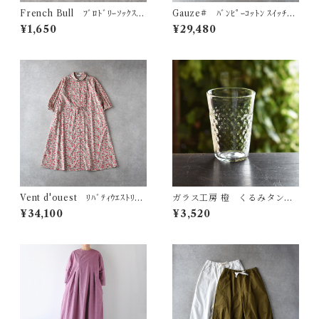
French Bull ﾌﾞﾛﾄﾞﾘｰｿｯｸｽ
Gauze# ﾊﾞﾝﾋﾟｰｺｯﾄﾝ ｽｲｯﾁﾝ
11-26254
ｸﾞｷﾞｬｻﾞｰﾜﾝﾋﾟｰｽ (ﾎﾜｲﾄ×ﾌﾞﾗｯｸ)
¥1,650
¥29,480
G1194
Vent d'ouest ﾘﾊﾞﾃｨｳｴｽﾄﾘﾎﾞ
ガラス工房 橙 くるみタンブ
ﾝｼｬﾂﾜﾝﾋﾟｰｽ (ﾚｯﾄﾞ系) VE316
ラー・S（ダイヤ）
¥34,100
¥3,520
01