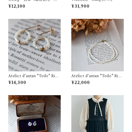
りたたみ・ｷﾞﾝｶﾞﾑ）
¥12,100
¥31,900
Atelier d'antan "Toile" Rice
Atelier d'antan "Toile" Rice
Pearl Pierce
Pearl Bracelet (2)
¥14,300
¥22,000