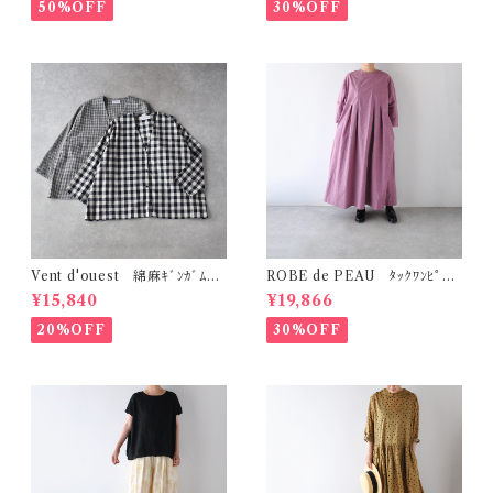
50%OFF
30%OFF
Vent d'ouest 綿麻ｷﾞﾝｶﾞﾑﾁｪ
ROBE de PEAU ﾀｯｸﾜﾝﾋﾟｰｽ
ｯｸ ﾉｰｶﾗｰｼﾞｬｹｯﾄ VE19621
(ﾌﾟﾗﾑ) R342
¥15,840
¥19,866
20%OFF
30%OFF