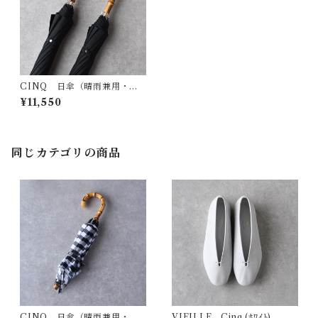
CINQ 日傘（晴雨兼用・長
傘・ﾌﾞﾗｯｸ）
¥11,550
同じカテゴリの商品
CINQ 日傘（晴雨兼用・折
VIEILLE Cinq (ﾎﾜｲﾄ)