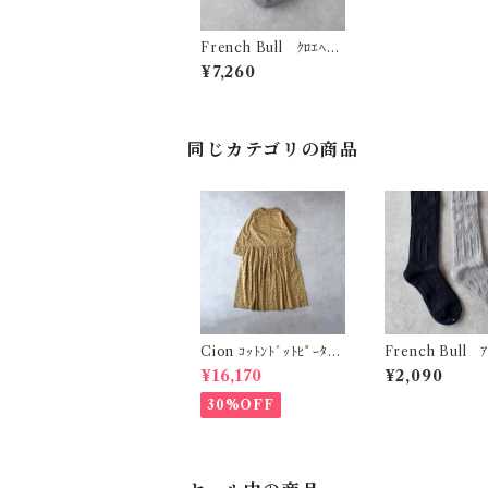
French Bull ｸﾛｴﾍﾞﾚ
ｰ 38-01231
¥7,260
同じカテゴリの商品
Cion ｺｯﾄﾝﾄﾞｯﾄﾋﾟｰﾀｰ
French Bull ｱ
ﾊﾟﾝｶﾗｰﾜﾝﾋﾟｰｽ (ｵﾘｰﾌﾞ
ｽ 11-25269
¥16,170
¥2,090
ﾌﾞﾗｳﾝ) 19-25259
30%OFF