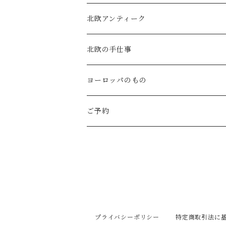
MAGALI
中川紀夫(器)
鳥越の竹細工(岩手)
habotan
北欧アンティーク
Gauze#
斉藤幸代（器）
わら細工たくぼ(宮崎)
幸生窯
ARABIA・iittala
北欧の手仕事
ROBE de PEAU
icura(木工）
南部鉄器(岩手)
kitona(木製ﾌﾞﾛｰﾁ)
グラスウェア
白樺の雑貨
ヨーロッパのもの
LABORATORY
でく工房(ガラス)
佐渡の釜敷(新潟)
edge(革ﾌﾞﾛｰﾁ)
Kronjyden/B&G
白樺のオーナメント
スウェーデン
ご予約
Almedhals (ｷｯﾁﾝﾀｵﾙ)
ichi Antiquités
ｶﾞﾗｽ工房橙(ガラス)
日本の台所道具
小園さやか(陶ﾌﾞﾛｰﾁ)
Gustavsberg
リトアニアの民芸品
ノルウェー
Coltello (ｶﾄﾗﾘｰ)
Bjorklund (ｹｰｷｻｰﾊﾞｰ)
Atelier d'antan (ｳｪｱ)
十二月窯(器)
ガラスの保存瓶
ninon(白樺ﾌﾞﾛｰﾁ)
Rorstrand・Gefle
ラトビアの民芸品
イギリス
Jonas (ｽﾃﾝﾚｽ)
Creamore Mill (木製品)
Atelier d'antan (ｱｸｾｻﾘｰ)
室井夏実(器)
工房アイザワ(新潟)
ao11(ﾌﾞﾛｰﾁ)
デンマークの陶器
白樺のかご
フィンランド
プライバシーポリシー
特定商取引法に