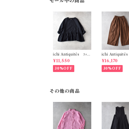
セール中の商品
ichi Antiquités ｺｯﾄﾝ
ichi Antiquité
ﾘﾈﾝｷﾞﾝｶﾞﾑﾁｪｯｸ ﾌﾟﾙｵｰ
ﾘﾈﾝｽﾄﾗｲﾌﾟ ﾜｲﾄﾞ
¥11,550
¥16,170
ﾊﾞｰﾌﾞﾗｳｽ (ﾌﾞﾗｯｸ) 11
(ﾌﾞﾗｳﾝ) 11006
01107
30%OFF
30%OFF
その他の商品