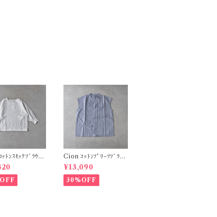
Cion ｺｯﾄﾝﾌﾟﾘｰﾂﾌﾞﾗｳｽ
ｲﾄ) 19-14231
(ﾌﾞﾙｰｸﾞﾚｰ (ｸﾞﾚｰ系)) 1
320
¥13,090
9-16231
OFF
30%OFF