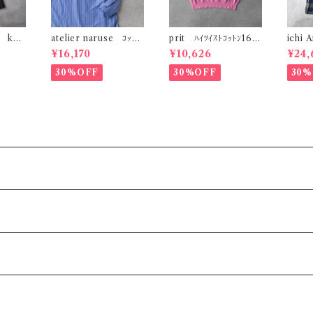
an kob
atelier naruse ｺｯﾄﾝ
prit ﾊｲﾂｲｽﾄｺｯﾄﾝ16G
ichi 
ﾀﾞｰｸｸﾞ
ﾓｯｸﾈｯｸﾌﾞﾗｳｽ ～ｽﾄﾗｲﾌﾟ
天竺編み 襟付き5分袖
ﾘﾈﾝﾏﾄ
¥16,170
¥10,626
¥24,
～ (ﾌﾞﾙｰｽﾄﾗｲﾌﾟ) F02
ﾜｲﾄﾞﾌﾟﾙｵｰﾊﾞｰ (ﾋﾟﾝｸ)
(ﾈｲﾋﾞ
089＿B
P916108
30%OFF
30%OFF
30%