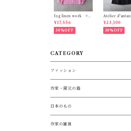
fog linen work ﾏｷﾞ
Atelier d'ant
ｰﾄｯﾌﾟ (ｼﾞｬｻﾝﾄ (ﾋﾟﾝｸ
ell ｺｯﾄﾝﾄﾞﾚｽ (
¥17,556
¥23,100
系)) LWC022
ﾚｰ)
30%OFF
30%OFF
CATEGORY
ファッション
SALE
作家・窯元の器
atelier naruse
矢島操(器)
日本のもの
atelier naruse (ﾌｫｰﾏﾙ)
小鹿田焼の器
コーヒーの道具
作家の雑貨