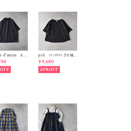
er d'antan Aub
prit ﾌﾚﾝﾁﾘﾈﾝ 5分袖
ｯﾄﾝﾁｭﾆｯｸ (ﾀﾞｰｸ
ﾌﾟﾙｵｰﾊﾞｰ (ｸﾛ) P826
750
¥9,680
43
%OFF
20%OFF