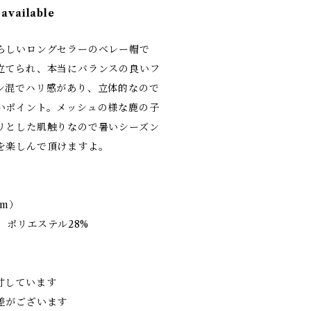
 available
らしいロングセラーのベレー帽で
立てられ、本当にバランスの良いフ
ン混でハリ感があり、立体的なので
いポイント。メッシュの様な鹿の子
リとした肌触りなので暑いシーズン
を楽しんで頂けますよ。
cm）
、ポリエステル28%
寸しています
差がございます