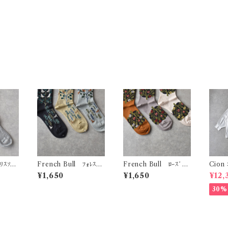
ﾘｽｿｯｸ
French Bull ﾌｫﾚｽﾄｿ
French Bull ﾛｰｽﾞｿｯ
Cion ｺｯﾄﾝｽﾓｯｸﾌﾞﾗｳｽ
ｯｸｽ 11-26251
ｸｽ 11-26253
(ｵﾌﾎﾜ
¥1,650
¥1,650
¥12,
30%