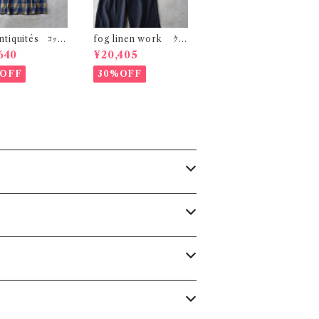
Antiquités ｺｯﾄﾝ
fog linen work ｸﾗ
ﾞﾗｽﾁｪｯｸﾜﾝﾋﾟｰｽ
ﾗ ｻﾛﾍﾟｯﾄ ( ﾆｭｲ(ﾈｲﾋﾞｰ
640
¥20,405
ｰ) 1100902
系)) LWC034
OFF
30%OFF